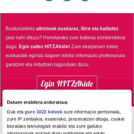
Busturialdeko
albisteak euskaraz, libre eta kalitatez
jaso nahi dituzu?
Horretarako zure babesa ezinbestekoa
dugu.
Egin zaitez HITZAkide!
Zure ekarpenari esker,
euskaratik eginda dagoen tokiko informazio profesionala
garatzen eta indartzen lagunduko duzu.
Egin HITZAkide
Datuen erabilera arduratsua
Guk eta
gure 1022 kideek
sure informacio pertsonala,
zure IP zenbakia, esaterako, prozesatzen ditugu, cookie
AGENDA
bezalako teknologiak erabiliz eta zure gailuko
informazioak azitzen dugu publizitate eta eduki