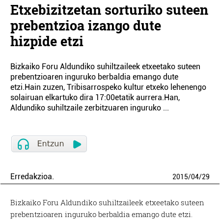
Etxebizitzetan sorturiko suteen
prebentzioa izango dute
hizpide etzi
Bizkaiko Foru Aldundiko suhiltzaileek etxeetako suteen
prebentzioaren inguruko berbaldia emango dute
etzi.Hain zuzen, Tribisarrospeko kultur etxeko lehenengo
solairuan elkartuko dira 17:00etatik aurrera.Han,
Aldundiko suhiltzaile zerbitzuaren inguruko ...
Erredakzioa.
2015
/
04
/
29
Bizkaiko Foru Aldundiko suhiltzaileek etxeetako suteen
prebentzioaren inguruko berbaldia emango dute etzi.