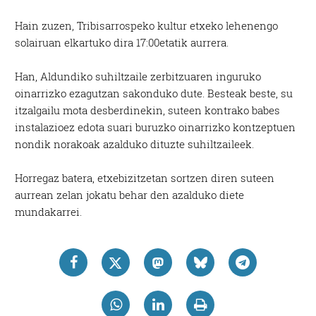
Hain zuzen, Tribisarrospeko kultur etxeko lehenengo
solairuan elkartuko dira 17:00etatik aurrera.
Han, Aldundiko suhiltzaile zerbitzuaren inguruko
oinarrizko ezagutzan sakonduko dute. Besteak beste, su
itzalgailu mota desberdinekin, suteen kontrako babes
instalazioez edota suari buruzko oinarrizko kontzeptuen
nondik norakoak azalduko dituzte suhiltzaileek.
Horregaz batera, etxebizitzetan sortzen diren suteen
aurrean zelan jokatu behar den azalduko diete
mundakarrei.