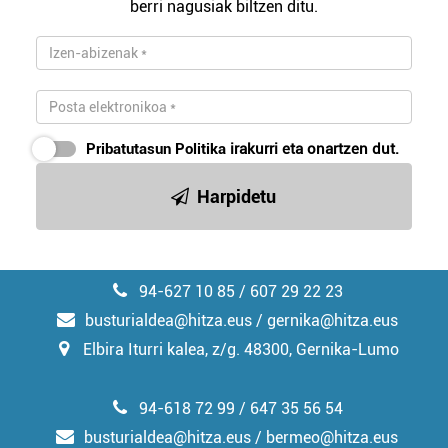
berri nagusiak biltzen ditu.
zerbitzuak hobetzeko asmoz, cookie teknologiaz
baliatzen gara. Ohar hau onartuz gero, teknologia hori
erabiltzeko baimen esplizitua ematen diguzu.
Gehiago
irakurri
Pribatutasun Politika
irakurri eta onartzen dut.
Harpidetu
94-627 10 85 / 607 29 22 23
busturialdea@hitza.eus / gernika@hitza.eus
Elbira Iturri kalea, z/g. 48300, Gernika-Lumo
94-618 72 99 / 647 35 56 54
busturialdea@hitza.eus / bermeo@hitza.eus