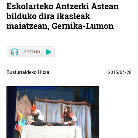
Eskolarteko Antzerki Astean
bilduko dira ikasleak
maiatzean, Gernika-Lumon
Busturialdeko Hitza
2015
/
04
/
28