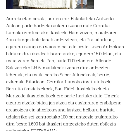
Aurrekoetan bezala, aurten ere, Eskolarteko Antzerki
Astean parte hartzeko aukera izango dute Gernika-
Lumoko zentroetako ikasleek. Hain zuzen, maiatzaren
4an ekingo diote lanak antzezteari, eta 7ra bitartean,
egunero izango da saioren bat edo beste. Lizeo Antzokian
bilduko dira ikasleak horretarako; egunero 15:00etan, eta
maiatzaren 6an eta 7an, baita 11:00etan ere. Allende
Salazarreko LH 6. mailakoak izango dira antzezten
lehenak, eta maila bereko Seber Altubekoak, berriz,
azkenak. Bitartean, Gernika-Lumoko institutukoek,
Barrutia ikastetxekoek, San Fidel ikastolakoek eta
Mertzede ikastetxekoek ere parte hartuko dute. Umeak
gizarteratzeko bidea jorratzea eta euskararen erabilpena
areagotzea eta ahozkotasuna lantzea helburu hartuta,
udalerriko sei zentroetako 100 bat antzezle taularatuko
dira, beste 1.600 bat ikasleri antzezteko duten abilezia
erakusteko. EGITARAUA: