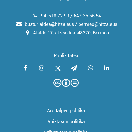
94-618 72 99 / 647 35 56 54
busturialdea@hitza.eus / bermeo@hitza.eus
Atalde 17, atzealdea. 48370, Bermeo
Publizitatea
Argitalpen politika
Aniztasun politika