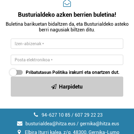
Busturialdeko azken berrien buletina!
Buletina barikuetan bidaltzen da, eta Busturialdeko asteko
berri nagusiak biltzen ditu.
Pribatutasun Politika
irakurri eta onartzen dut.
Harpidetu
94-627 10 85 / 607 29 22 23
busturialdea@hitza.eus / gernika@hitza.eus
Elbira Iturri kalea, z/g. 48300, Gernika-Lumo