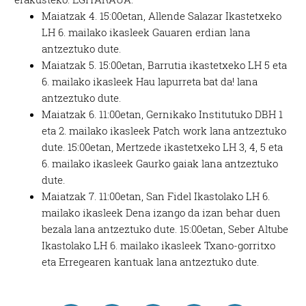
Maiatzak 4. 15:00etan, Allende Salazar Ikastetxeko
LH 6. mailako ikasleek Gauaren erdian lana
antzeztuko dute.
Maiatzak 5. 15:00etan, Barrutia ikastetxeko LH 5 eta
6. mailako ikasleek Hau lapurreta bat da! lana
antzeztuko dute.
Maiatzak 6. 11:00etan, Gernikako Institutuko DBH 1
eta 2. mailako ikasleek Patch work lana antzeztuko
dute. 15:00etan, Mertzede ikastetxeko LH 3, 4, 5 eta
6. mailako ikasleek Gaurko gaiak lana antzeztuko
dute.
Maiatzak 7. 11:00etan, San Fidel Ikastolako LH 6.
mailako ikasleek Dena izango da izan behar duen
bezala lana antzeztuko dute. 15:00etan, Seber Altube
Ikastolako LH 6. mailako ikasleek Txano-gorritxo
eta Erregearen kantuak lana antzeztuko dute.