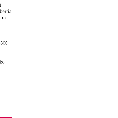
i
berria
ira
.
 300
eko