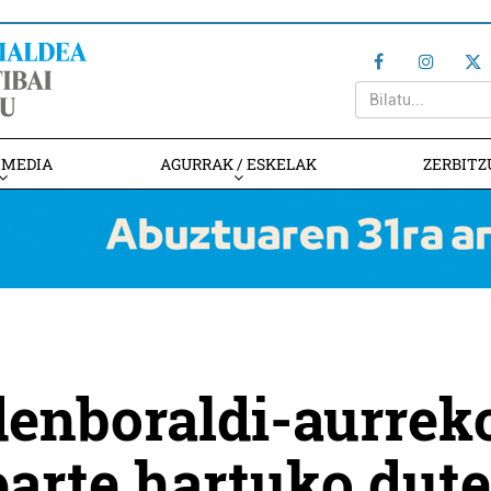
IMEDIA
AGURRAK / ESKELAK
ZERBITZ
denboraldi-aurrek
arte hartuko dute