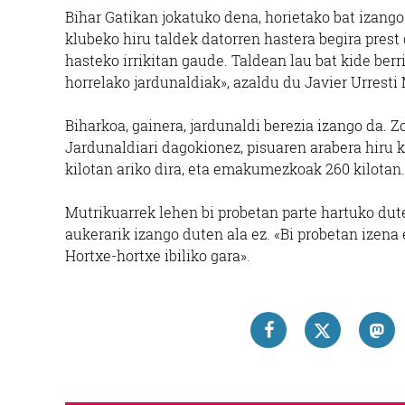
Bihar Gatikan jokatuko dena, horietako bat izango
klubeko hiru taldek datorren hastera begira pres
hasteko irrikitan gaude. Taldean lau bat kide berr
horrelako jardunaldiak», azaldu du Javier Urresti 
Biharkoa, gainera, jardunaldi berezia izango da. Z
Jardunaldiari dagokionez, pisuaren arabera hiru 
kilotan ariko dira, eta emakumezkoak 260 kilotan.
Mutrikuarrek lehen bi probetan parte hartuko dute
aukerarik izango duten ala ez. «Bi probetan izen
Hortxe-hortxe ibiliko gara».