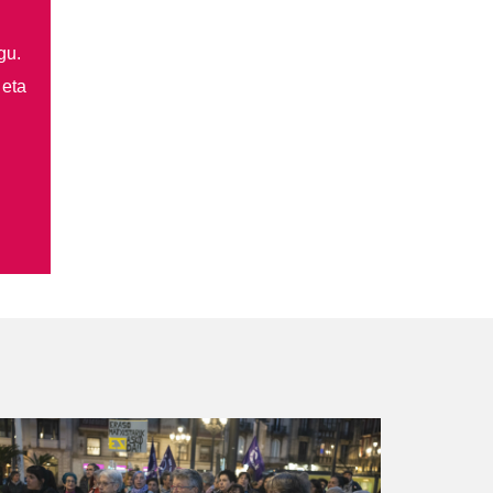
gu.
 eta