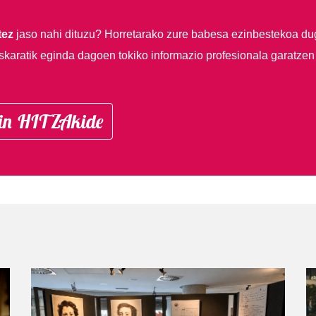
tez
jaso nahi dituzu?
Horretarako zure babesa ezinbestekoa du
skaratik eginda dagoen tokiko informazio profesionala garatzen
in HITZAkide