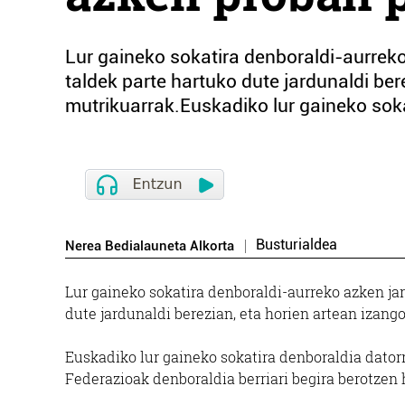
Lur gaineko sokatira denboraldi-aurreko
taldek parte hartuko dute jardunaldi ber
mutrikuarrak.Euskadiko lur gaineko soka
Busturialdea
Nerea Bedialauneta Alkorta
Lur gaineko sokatira denboraldi-aurreko azken jar
dute jardunaldi berezian, eta horien artean izang
Euskadiko lur gaineko sokatira denboraldia datorr
Federazioak denboraldia berriari begira berotzen 