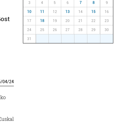
3
4
5
6
7
8
9
10
11
12
13
14
15
16
Bost
17
18
19
20
21
22
23
24
25
26
27
28
29
30
.
31
1
2
3
4
5
6
5
/
04
/
24
uko
 Euskal