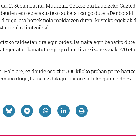
 da. 11:30ean hasita, Mutrikuk, Getxok eta Laukizeko Gazted
t dauden edo ez erakusteko aukera izango dute. «Denboraldi 
i ditugu, eta horiek nola moldatzen diren ikusteko egokiak d
Mutrikuko tiratzaileak.
ortziko taldeetan tira egin ordez, launaka egin beharko dute
kategoriatan banatuta egingo dute tira. Gizonezkoak 320 eta
. Hala ere, ez daude oso ziur 300 kiloko proban parte hartz
a emana dugu, baina ez dakigu pisuan sartuko garen edo ez.