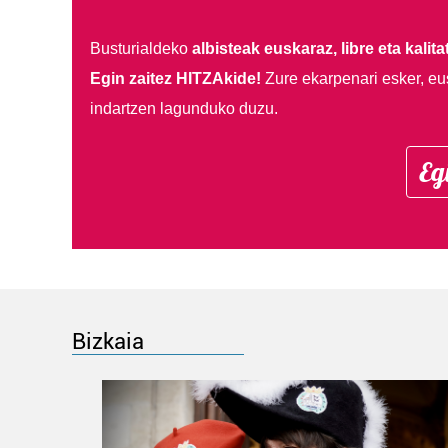
Busturialdeko
albisteak euskaraz, libre eta kalita
Egin zaitez HITZAkide!
Zure ekarpenari esker, eu
indartzen lagunduko duzu.
Eg
Bizkaia