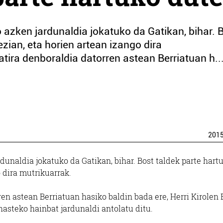
 azken jardunaldia jokatuko da Gatikan, bihar. 
ezian, eta horien artean izango dira
tira denboraldia datorren astean Berriatuan h..
201
dunaldia jokatuko da Gatikan, bihar. Bost taldek parte hart
o dira mutrikuarrak.
en astean Berriatuan hasiko baldin bada ere, Herri Kirolen
hasteko hainbat jardunaldi antolatu ditu.