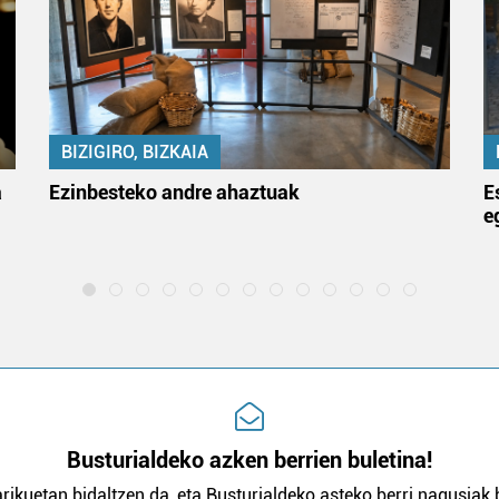
BIZIGIRO, BIZKAIA
a
Ezinbesteko andre ahaztuak
E
e
Busturialdeko azken berrien buletina!
rikuetan bidaltzen da, eta Busturialdeko asteko berri nagusiak b