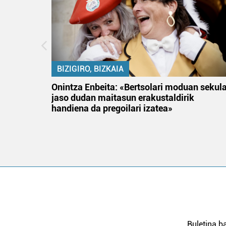
BIZIGIRO, BIZKAIA
na
Onintza Enbeita: «Bertsolari moduan sekul
jaso dudan maitasun erakustaldirik
handiena da pregoilari izatea»
Buletina ba