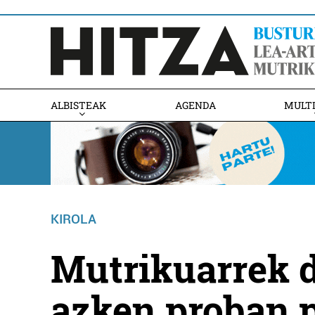
ALBISTEAK
AGENDA
MULT
KIROLA
Mutrikuarrek 
azken proban p