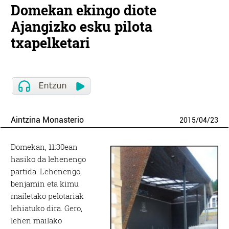
Domekan ekingo diote
Ajangizko esku pilota
txapelketari
Aintzina Monasterio
2015
/
04
/
23
Domekan, 11:30ean
hasiko da lehenengo
partida. Lehenengo,
benjamin eta kimu
mailetako pelotariak
lehiatuko dira. Gero,
lehen mailako