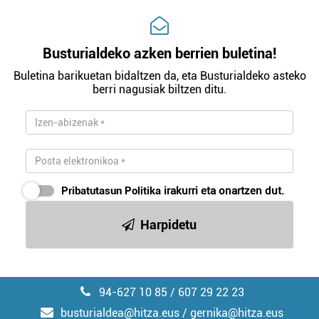
Busturialdeko azken berrien buletina!
Buletina barikuetan bidaltzen da, eta Busturialdeko asteko
berri nagusiak biltzen ditu.
Pribatutasun Politika
irakurri eta onartzen dut.
Harpidetu
94-627 10 85 / 607 29 22 23
busturialdea@hitza.eus / gernika@hitza.eus