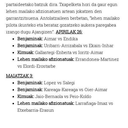
partaideetako batzuk dira. Txapelketa hori da gaur egun
lehen mailako afizionatuen artean jokatzen den
garrantzitsuena. Antolatzaileen berbetan, “lehen mailako
pilota ikusteko eta berataz gozatzeko aukera paregabea
izango dugu Ajangizen”.
APIRILAK 26:
Benjaminak:
Aimar vs Endika
Benjaminak:
Uribarri-Arrizabala vs Ekain-Inhar
Kimuak:
Gallastegi-Enbeita vs Ioritz-Aimar
Lehen mailako afizionatuak:
Errandonea-Martinez
vs Elordi-Erostarbe
MAIATZAK 3:
Benjaminak:
Lopez vs Salegi
Benjaminak:
Kareaga-Kareaga vs Oier-Aimar
Kimuak:
Jaio-Bernaola vs Peio-Koldo
Lehen mailako afizionatuak:
Larrañaga-Imaz vs
Etxebarria-Erasun