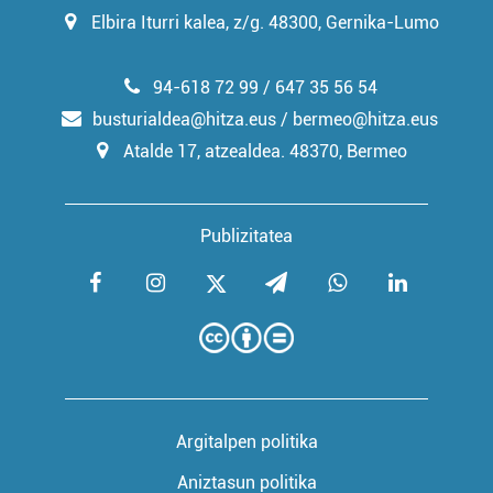
Elbira Iturri kalea, z/g. 48300, Gernika-Lumo
94-618 72 99 / 647 35 56 54
busturialdea@hitza.eus / bermeo@hitza.eus
Atalde 17, atzealdea. 48370, Bermeo
Publizitatea
Argitalpen politika
Aniztasun politika