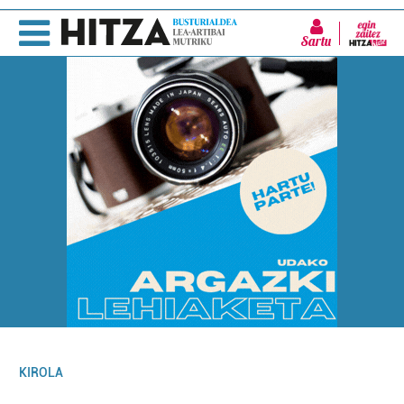
Sartu
KIROLA