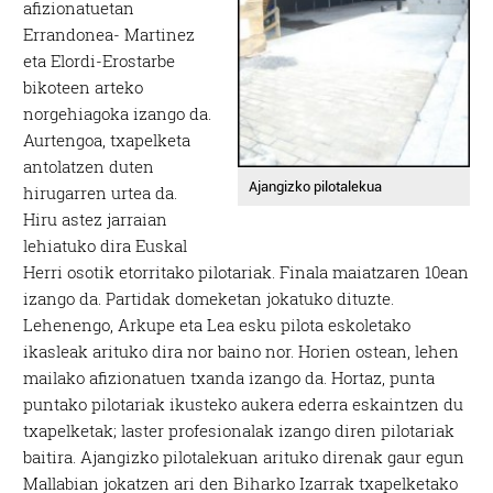
afizionatuetan
Errandonea- Martinez
eta Elordi-Erostarbe
bikoteen arteko
norgehiagoka izango da.
Aurtengoa, txapelketa
antolatzen duten
Ajangizko pilotalekua
hirugarren urtea da.
Hiru astez jarraian
lehiatuko dira Euskal
Herri osotik etorritako pilotariak. Finala maiatzaren 10ean
izango da. Partidak domeketan jokatuko dituzte.
Lehenengo, Arkupe eta Lea esku pilota eskoletako
ikasleak arituko dira nor baino nor. Horien ostean, lehen
mailako afizionatuen txanda izango da. Hortaz, punta
puntako pilotariak ikusteko aukera ederra eskaintzen du
txapelketak; laster profesionalak izango diren pilotariak
baitira. Ajangizko pilotalekuan arituko direnak gaur egun
Mallabian jokatzen ari den Biharko Izarrak txapelketako