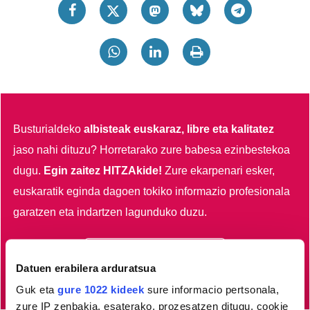
Busturialdeko
albisteak euskaraz, libre eta kalitatez
jaso nahi dituzu?
Horretarako zure babesa ezinbestekoa
dugu.
Egin zaitez HITZAkide!
Zure ekarpenari esker,
euskaratik eginda dagoen tokiko informazio profesionala
garatzen eta indartzen lagunduko duzu.
Egin HITZAkide
Datuen erabilera arduratsua
Guk eta
gure 1022 kideek
sure informacio pertsonala,
zure IP zenbakia, esaterako, prozesatzen ditugu, cookie