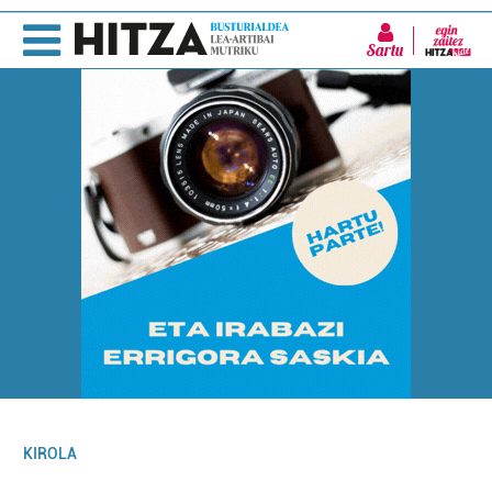
Sartu
KIROLA