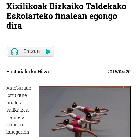
Xixilikoak Bizkaiko Taldekako
Eskolarteko finalean egongo
dira
Busturialdeko Hitza
2015
/
04
/
20
Asteburuan
lortu dute
finalera
sailkatzea.
Haur eta
kimuen
kategorien