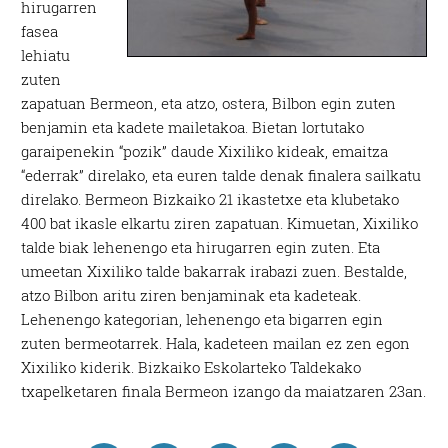
hirugarren
fasea
lehiatu
zuten
zapatuan Bermeon, eta atzo, ostera, Bilbon egin zuten
benjamin eta kadete mailetakoa. Bietan lortutako
garaipenekin “pozik” daude Xixiliko kideak, emaitza
“ederrak” direlako, eta euren talde denak finalera sailkatu
direlako. Bermeon Bizkaiko 21 ikastetxe eta klubetako
400 bat ikasle elkartu ziren zapatuan. Kimuetan, Xixiliko
talde biak lehenengo eta hirugarren egin zuten. Eta
umeetan Xixiliko talde bakarrak irabazi zuen. Bestalde,
atzo Bilbon aritu ziren benjaminak eta kadeteak.
Lehenengo kategorian, lehenengo eta bigarren egin
zuten bermeotarrek. Hala, kadeteen mailan ez zen egon
Xixiliko kiderik. Bizkaiko Eskolarteko Taldekako
txapelketaren finala Bermeon izango da maiatzaren 23an.