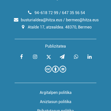
94-618 72 99 / 647 35 56 54
busturialdea@hitza.eus / bermeo@hitza.eus
Atalde 17, atzealdea. 48370, Bermeo
Publizitatea
Argitalpen politika
Aniztasun politika
Pribatutasun politika