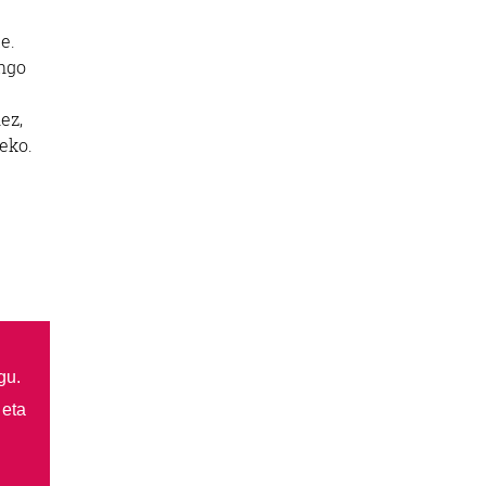
e.
ango
ez,
eko.
gu.
 eta