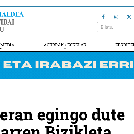
IMEDIA
AGURRAK / ESKELAK
ZERBITZ
ran egingo dute
arren Bizikleta