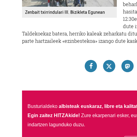
behar
hasita
Zenbait txirrindulari III. Bizikleta Egunean
12:30e
dute 
Taldekoekaz batera, herriko kaleak zeharkatu ditu
parte hartzaileek «ezinbestekoa» izango dute kask
Busturialdeko
albisteak euskaraz, libre eta kalita
Egin zaitez HITZAkide!
Zure ekarpenari esker, eu
indartzen lagunduko duzu.