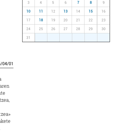
3
4
5
6
7
8
9
10
11
12
13
14
15
16
17
18
19
20
21
22
23
24
25
26
27
28
29
30
31
1
2
3
4
5
6
5
/
04
/
01
a
laren
ute
tzea,
tzea»
akete
n