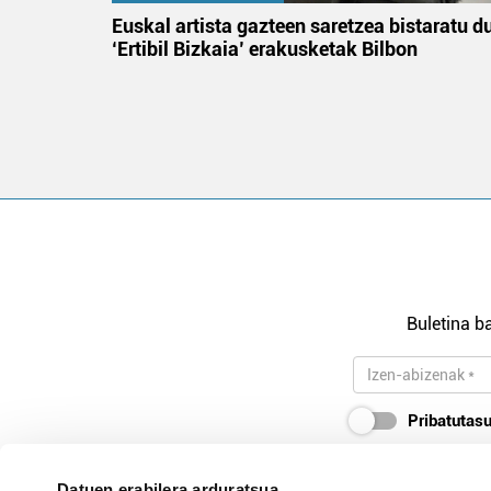
na
Euskal artista gazteen saretzea bistaratu d
‘Ertibil Bizkaia’ erakusketak Bilbon
Buletina ba
Pribatutasu
Datuen erabilera arduratsua