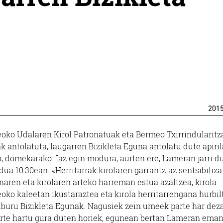
201
oko Udalaren Kirol Patronatuak eta Bermeo Txirrindularitz
k antolatuta, laugarren Bizikleta Eguna antolatu dute apiri
, domekarako. Iaz egin modura, aurten ere, Lameran jarri d
dua 10:30ean. «Herritarrak kirolaren garrantziaz sentsibiliza
aren eta kirolaren arteko harreman estua azaltzea, kirola
oko kaleetan ikustaraztea eta kirola herritarrengana hurbil
lburu Bizikleta Egunak. Nagusiek zein umeek parte har dez
arte hartu gura duten horiek, egunean bertan Lameran ema