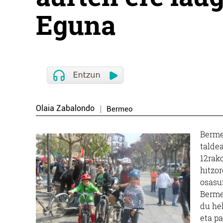
Eguna
Olaia Zabalondo
Bermeo
Berme
taldea
12rako
hitzor
osasun
Berme
du he
eta p