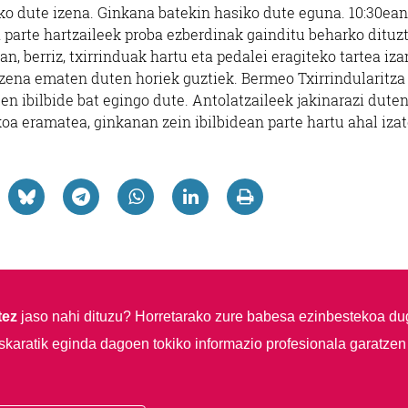
ko dute izena. Ginkana batekin hasiko dute eguna. 10:30ean
 parte hartzaileek proba ezberdinak gainditu beharko dituzt
an, berriz, txirrinduak hartu eta pedalei eragiteko tartea iz
izena ematen duten horiek guztiek. Bermeo Txirrindularitza
en ibilbide bat egingo dute. Antolatzaileek jakinarazi duten
oa eramatea, ginkanan zein ibilbidean parte hartu ahal izat
tez
jaso nahi dituzu?
Horretarako zure babesa ezinbestekoa du
skaratik eginda dagoen tokiko informazio profesionala garatzen