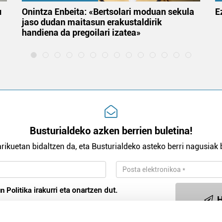
u
Onintza Enbeita: «Bertsolari moduan sekula
E
jaso dudan maitasun erakustaldirik
handiena da pregoilari izatea»
Busturialdeko azken berrien buletina!
rikuetan bidaltzen da, eta Busturialdeko asteko berri nagusiak b
n Politika
irakurri eta onartzen dut.
H