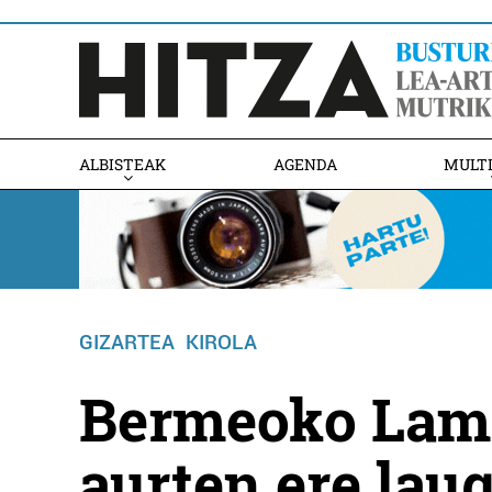
ALBISTEAK
AGENDA
MULT
GIZARTEA
KIROLA
Bermeoko Lame
aurten ere laug