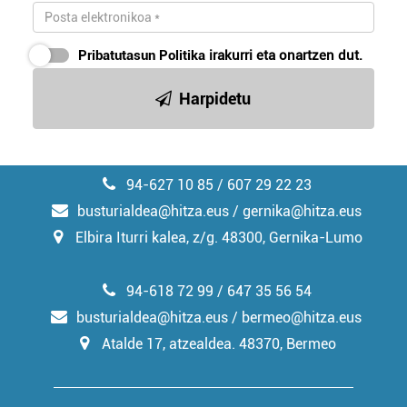
Pribatutasun Politika
irakurri eta onartzen dut.
Harpidetu
94-627 10 85 / 607 29 22 23
busturialdea@hitza.eus / gernika@hitza.eus
Elbira Iturri kalea, z/g. 48300, Gernika-Lumo
94-618 72 99 / 647 35 56 54
busturialdea@hitza.eus / bermeo@hitza.eus
Atalde 17, atzealdea. 48370, Bermeo