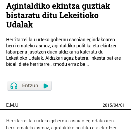
Agintaldiko ekintza guztiak
bistaratu ditu Lekeitioko
Udalak
Herritarrei lau urteko gobernu sasoian egindakoaren
berri emateko asmoz, agintaldiko politika eta ekintzen
laburpena jasotzen duen aldizkaria kaleratu du
Lekeitioko Udalak. Aldizkariagaz batera, inkesta bat ere
bidali diete herritarrei, «modu erraz ba...
E.M.U.
2015
/
04
/
01
Herritarrei lau urteko gobernu sasoian egindakoaren
berri emateko asmoz, agintaldiko politika eta ekintzen