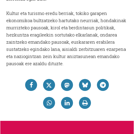
Kultur eta turismo eredu berriak, tokiko garapen
ekonomikoa bultzatzeko hartutako neurriak, hondakinak
murrizteko pausoak, kirol eta berdintasun politikak,
hezkuntza eragileekin sortutako elkarlanak, ondarea
zaintzeko emandako pausoak, euskararen erabilera
sustatzeko egindako lana, aisialdi zerbitzuaren ezarpena
eta naziogintzan zein kultur aniztasunean emandako
pausoak ere azaldu dituzte.