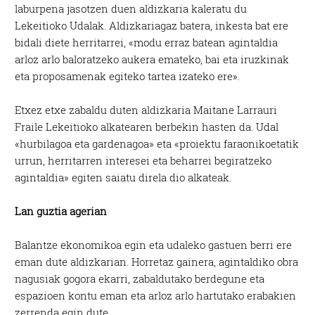
laburpena jasotzen duen aldizkaria kaleratu du
Lekeitioko Udalak. Aldizkariagaz batera, inkesta bat ere
bidali diete herritarrei, «modu erraz batean agintaldia
arloz arlo baloratzeko aukera emateko, bai eta iruzkinak
eta proposamenak egiteko tartea izateko ere».
Etxez etxe zabaldu duten aldizkaria Maitane Larrauri
Fraile Lekeitioko alkatearen berbekin hasten da. Udal
«hurbilagoa eta gardenagoa» eta «proiektu faraonikoetatik
urrun, herritarren interesei eta beharrei begiratzeko
agintaldia» egiten saiatu direla dio alkateak.
Lan guztia agerian
Balantze ekonomikoa egin eta udaleko gastuen berri ere
eman dute aldizkarian. Horretaz gainera, agintaldiko obra
nagusiak gogora ekarri, zabaldutako berdegune eta
espazioen kontu eman eta arloz arlo hartutako erabakien
zerrenda egin dute.