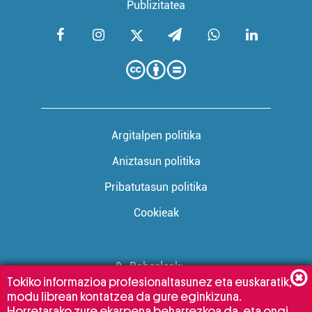
Publizitatea
Argitalpen politika
Aniztasun politika
Pribatutasun politika
Cookieak
Babesleak:
Tokiko informazioa profesionaltasunez eta euskaratik,
modu librean kontatzea da gure eginkizuna.
Horretarako zure ekarpena beharrezkoa da, eta ongi