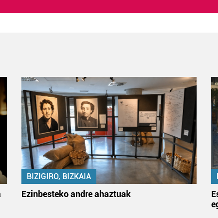
BIZIGIRO, BIZKAIA
a
Ezinbesteko andre ahaztuak
E
e