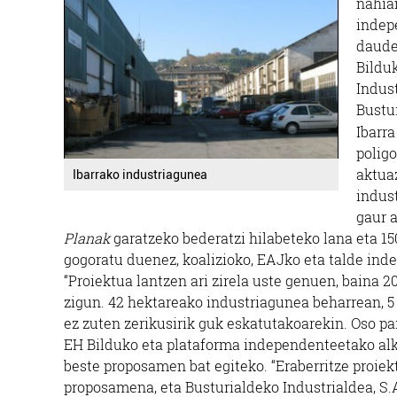
nahia
indep
daude
Bilduk
Indus
Bustur
Ibarra
poligo
aktuaz
Ibarrako industriagunea
indus
gaur 
Planak
garatzeko bederatzi hilabeteko lana eta 1
gogoratu duenez, koalizioko, EAJko eta talde inde
“Proiektua lantzen ari zirela uste genuen, baina
zigun. 42 hektareako industriagunea beharrean, 5
ez zuten zerikusirik guk eskatutakoarekin. Oso par
EH Bilduko eta plataforma independenteetako alkat
beste proposamen bat egiteko. “Eraberritze proie
proposamena, eta Busturialdeko Industrialdea, S.A-