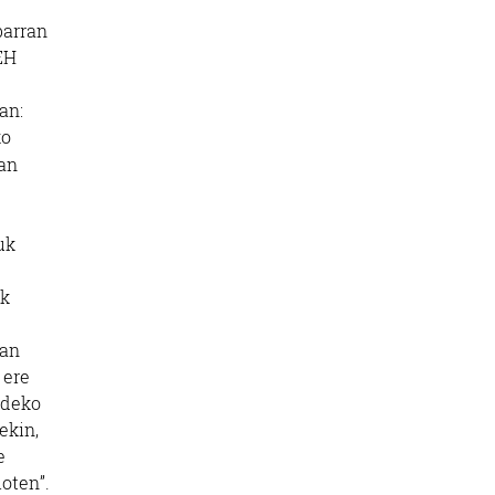
barran
EH
an:
ko
ean
uk
uk
.
man
 ere
ldeko
ekin,
e
ioten”.