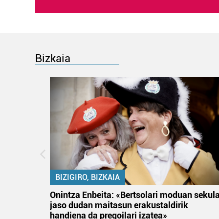
Bizkaia
BIZIGIRO, BIZKAIA
na
Onintza Enbeita: «Bertsolari moduan sekul
jaso dudan maitasun erakustaldirik
handiena da pregoilari izatea»