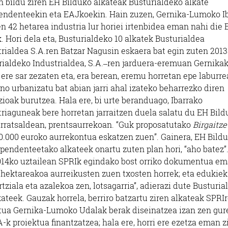
n bildu ziren EH Bilduko alkateak Busturialdeko alkate
endenteekin eta EAJkoekin. Hain zuzen, Gernika-Lumoko I
n 42 hetarea industria lur horiei irtenbidea eman nahi die 
. Hori dela eta, Busturialdeko 10 alkatek Busturialdea
trialdea S.A.ren Batzar Nagusin eskaera bat egin zuten 2013
ialdeko Industrialdea, S.A.
ren jarduera-eremuan Gernika
–
 ere sar zezaten eta, era berean, eremu horretan epe laburr
no urbanizatu bat abian jarri ahal izateko beharrezko diren
ioak burutzea. Hala ere, bi urte beranduago, Ibarrako
triaguneak bere horretan jarraitzen duela salatu du EH Bild
arratsaldean, prentsaurrekoan. “Guk proposatutako
Birgaitze
50.000 euroko aurrekontua eskatzen zuen”. Gainera, EH Bild
pendenteetako alkateek onartu zuten plan hori, “aho batez”
 2014ko uztailean SPRIk egindako bost orriko dokumentua e
 hektareakoa aurreikusten zuen txosten horrek; eta edukiek
tziala eta azalekoa zen, lotsagarria”, adierazi dute Busturia
eek. Gauzak horrela, berriro batzartu ziren alkateak SPRIr
ktua Gernika-Lumoko Udalak berak diseinatzea izan zen gur
k proiektua finantzatzea; hala ere, horri ere ezetza eman z