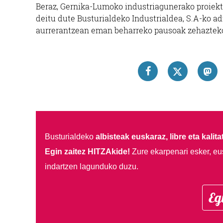
Beraz, Gernika-Lumoko industriagunerako proiektur
deitu dute Busturialdeko Industrialdea, S.A-ko ad
aurrerantzean eman beharreko pausoak zehazteko
Busturialdeko
albisteak euskaraz, libre eta kalita
Egin zaitez HITZAkide!
Zure ekarpenari esker, eu
indartzen lagunduko duzu.
Eg