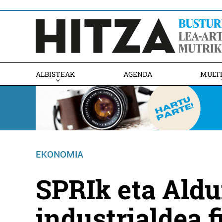
ALBISTEAK
AGENDA
MULT
EKONOMIA
SPRIk eta Ald
industrialdea 