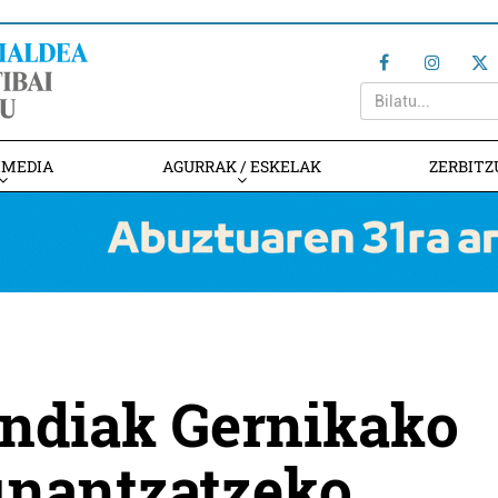
IMEDIA
AGURRAK / ESKELAK
ZERBITZ
undiak Gernikako
finantzatzeko