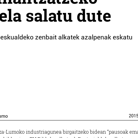
ela salatu dute
te; eskualdeko zenbait alkatek azalpenak eskatu
Lumo
201
ka-Lumoko industriagunea birgaitzeko bidean “pausoak em