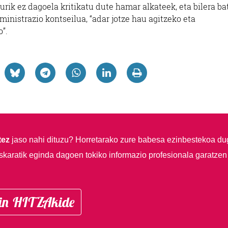
ik ez dagoela kritikatu dute hamar alkateek, eta bilera ba
ministrazio kontseilua, “adar jotze hau agitzeko eta
”.
tez
jaso nahi dituzu?
Horretarako zure babesa ezinbestekoa du
skaratik eginda dagoen tokiko informazio profesionala garatzen
in HITZAkide