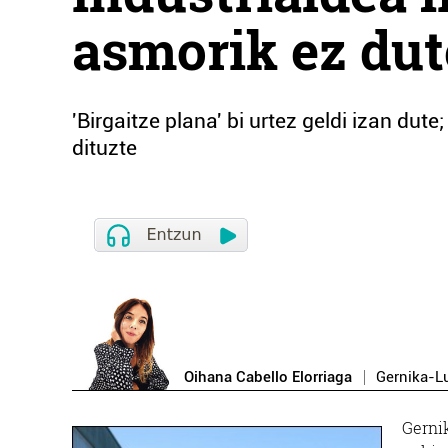
asmorik ez dut
'Birgaitze plana' bi urtez geldi izan du
dituzte
Oihana Cabello Elorriaga
Gernika-
Gerni