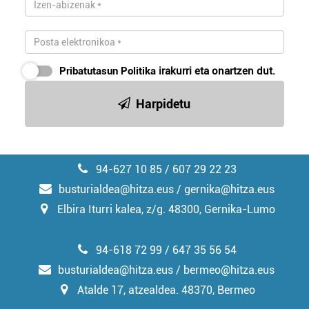
Pribatutasun Politika
irakurri eta onartzen dut.
Harpidetu
94-627 10 85 / 607 29 22 23
busturialdea@hitza.eus / gernika@hitza.eus
Elbira Iturri kalea, z/g. 48300, Gernika-Lumo
94-618 72 99 / 647 35 56 54
busturialdea@hitza.eus / bermeo@hitza.eus
Atalde 17, atzealdea. 48370, Bermeo