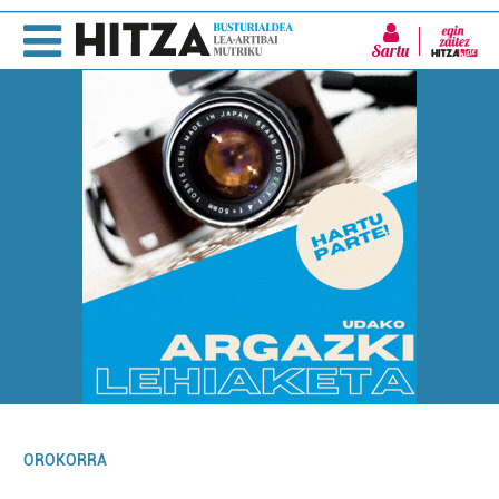
Sartu
OROKORRA