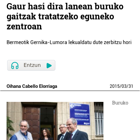
Gaur hasi dira lanean buruko
gaitzak tratatzeko eguneko
zentroan
Bermeotik Gernika-Lumora lekualdatu dute zerbitzu hori
Oihana Cabello Elorriaga
2015
/
03
/
31
Buruko