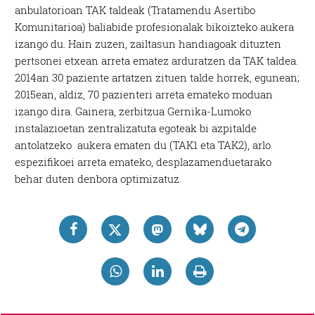
anbulatorioan TAK taldeak (Tratamendu Asertibo
Komunitarioa) baliabide profesionalak bikoizteko aukera
izango du. Hain zuzen, zailtasun handiagoak dituzten
pertsonei etxean arreta ematez arduratzen da TAK taldea.
2014an 30 paziente artatzen zituen talde horrek, egunean;
2015ean, aldiz, 70 pazienteri arreta emateko moduan
izango dira. Gainera, zerbitzua Gernika-Lumoko
instalazioetan zentralizatuta egoteak bi azpitalde
antolatzeko aukera ematen du (TAK1 eta TAK2), arlo
espezifikoei arreta emateko, desplazamenduetarako
behar duten denbora optimizatuz.