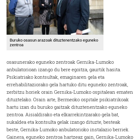
Buruko osasun arazoak dituztenentzako eguneko
zentroa
osasunerako eguneko zentroak Gernika-Lumoko
anbulatorioan izango du bere egoitza, gaurtik hasita.
Psikiatriako kontsultak, emaginaren gela eta
errehabilitaziorako gela hartuko ditu eguneko zentroak,
zerbitzu horiek orain Gernika-Lumoko ospitalean ematen
dituztelako. Orain arte, Bermeoko ospitale psikiatrikoak
hartu izan du buruko gaitzak dituztenentzako eguneko
zentroa. Aisialdirako eta elkarrekintzarako gela bat,
sukaldea eta kontsulta gelak izango dituzte, besteak
beste, Gernika-Lumoko anbulatorioko instalazio berriek.
Gainera, eguneko zentroa hartzeaz gain, Gernika-Lumoko