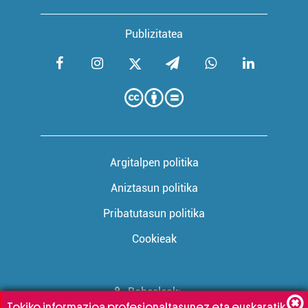
Publizitatea
Argitalpen politika
Aniztasun politika
Pribatutasun politika
Cookieak
Babesleak:
Tokiko informazioa profesionaltasunez eta euskaratik,