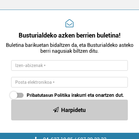
Busturialdeko azken berrien buletina!
Buletina barikuetan bidaltzen da, eta Busturialdeko asteko
berri nagusiak biltzen ditu.
Pribatutasun Politika
irakurri eta onartzen dut.
Harpidetu