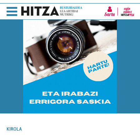
Sartu
KIROLA