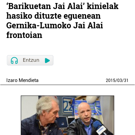
‘Barikuetan Jai Alai’ kinielak
hasiko dituzte eguenean
Gernika-Lumoko Jai Alai
frontoian
Izaro Mendieta
2015
/
03
/
31