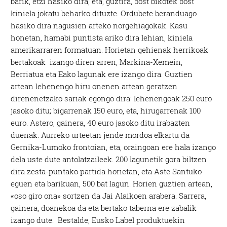
barik, etzi hasiko dira, eta, guztira, bost bikotek bost
kiniela jokatu beharko dituzte. Ordubete beranduago
hasiko dira nagusien arteko norgehiagokak. Kasu
honetan, hamabi puntista ariko dira lehian, kiniela
amerikarraren formatuan. Horietan gehienak herrikoak
bertakoak izango diren arren, Markina-Xemein,
Berriatua eta Eako lagunak ere izango dira. Guztien
artean lehenengo hiru onenen artean geratzen
direnenetzako sariak egongo dira: lehenengoak 250 euro
jasoko ditu; bigarrenak 150 euro, eta, hirugarrenak 100
euro. Astero, gainera, 40 euro jasoko ditu irabazten
duenak. Aurreko urteetan jende mordoa elkartu da
Gernika-Lumoko frontoian, eta, oraingoan ere hala izango
dela uste dute antolatzaileek. 200 lagunetik gora biltzen
dira zesta-puntako partida horietan, eta Aste Santuko
eguen eta barikuan, 500 bat lagun. Horien guztien artean,
«oso giro ona» sortzen da Jai Alaikoen arabera. Sarrera,
gainera, doanekoa da eta bertako taberna ere zabalik
izango dute. Bestalde, Eusko Label produktuekin