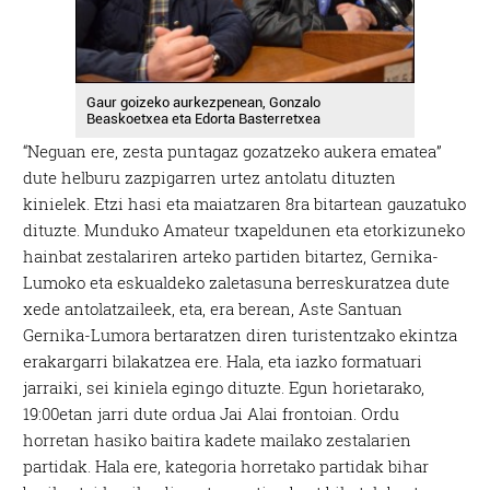
Gaur goizeko aurkezpenean, Gonzalo
Beaskoetxea eta Edorta Basterretxea
“Neguan ere, zesta puntagaz gozatzeko aukera ematea”
dute helburu zazpigarren urtez antolatu dituzten
kinielek. Etzi hasi eta maiatzaren 8ra bitartean gauzatuko
dituzte. Munduko Amateur txapeldunen eta etorkizuneko
hainbat zestalariren arteko partiden bitartez, Gernika-
Lumoko eta eskualdeko zaletasuna berreskuratzea dute
xede antolatzaileek, eta, era berean, Aste Santuan
Gernika-Lumora bertaratzen diren turistentzako ekintza
erakargarri bilakatzea ere. Hala, eta iazko formatuari
jarraiki, sei kiniela egingo dituzte. Egun horietarako,
19:00etan jarri dute ordua Jai Alai frontoian. Ordu
horretan hasiko baitira kadete mailako zestalarien
partidak. Hala ere, kategoria horretako partidak bihar