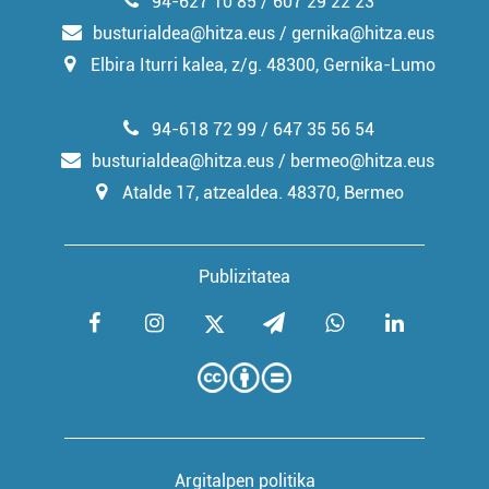
94-627 10 85 / 607 29 22 23
busturialdea@hitza.eus / gernika@hitza.eus
Elbira Iturri kalea, z/g. 48300, Gernika-Lumo
94-618 72 99 / 647 35 56 54
busturialdea@hitza.eus / bermeo@hitza.eus
Atalde 17, atzealdea. 48370, Bermeo
Publizitatea
Argitalpen politika