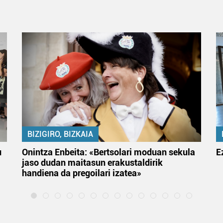
BIZIGIRO, BIZKAIA
u
Onintza Enbeita: «Bertsolari moduan sekula
E
jaso dudan maitasun erakustaldirik
handiena da pregoilari izatea»