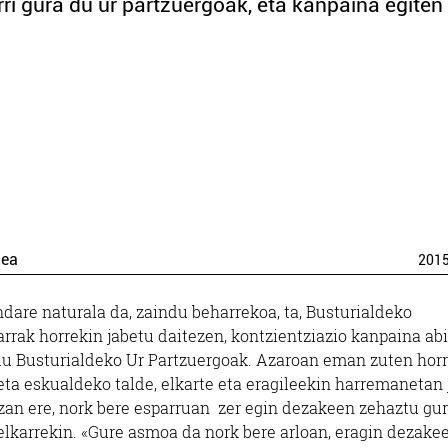
ri gura du ur partzuergoak, eta kanpaina egiten 
dea
201
dare naturala da, zaindu beharrekoa, ta, Busturialdeko
arrak horrekin jabetu daitezen, kontzientziazio kanpaina abi
du Busturialdeko Ur Partzuergoak. Azaroan eman zuten hor
 eta eskualdeko talde, elkarte eta eragileekin harremanetan j
Izan ere, nork bere esparruan zer egin dezakeen zehaztu gu
elkarrekin. «Gure asmoa da nork bere arloan, eragin dezake