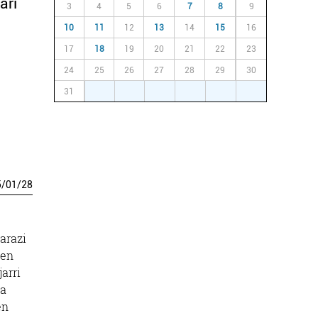
ari
3
4
5
6
7
8
9
10
11
12
13
14
15
16
17
18
19
20
21
22
23
24
25
26
27
28
29
30
31
1
2
3
4
5
6
5
/
01
/
28
arazi
ren
arri
ra
en