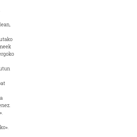
,
lean,
dutako
umeek
uergoko
gutun
bat
da
enez.
».
ko».