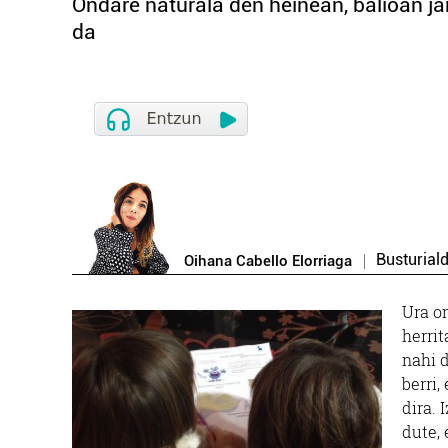
Ondare naturala den heinean, balioan jar
da
Busturial
Oihana Cabello Elorriaga
Ura on
herrit
nahi 
berri,
dira. 
dute, 