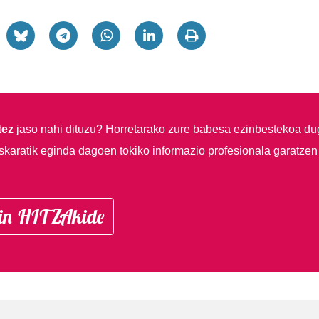
tez
jaso nahi dituzu?
Horretarako zure babesa ezinbestekoa du
skaratik eginda dagoen tokiko informazio profesionala garatzen
in HITZAkide