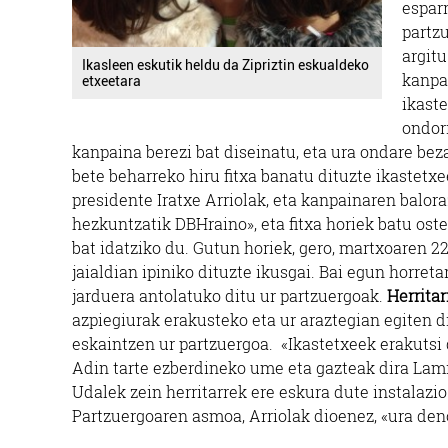
espar
partz
argitu
Ikasleen eskutik heldu da Zipriztin eskualdeko
kanpai
etxeetara
ikast
ondor
kanpaina berezi bat diseinatu, eta ura ondare be
bete beharreko hiru fitxa banatu dituzte ikastetx
presidente Iratxe Arriolak, eta kanpainaren balora
hezkuntzatik DBHraino», eta fitxa horiek batu ost
bat idatziko du. Gutun horiek, gero, martxoare
jaialdian ipiniko dituzte ikusgai. Bai egun horret
jarduera antolatuko ditu ur partzuergoak.
Herrita
azpiegiurak erakusteko eta ur araztegian egiten d
eskaintzen ur partzuergoa. «Ikastetxeek erakutsi 
Adin tarte ezberdineko ume eta gazteak dira Lamia
Udalek zein herritarrek ere eskura dute instalazio
Partzuergoaren asmoa, Arriolak dioenez, «ura deno