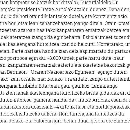
ruan konpromiso batzuk har ditzala», Busturialdeko Ur
uergoko presidente Iratxe Arriolak azaldu duenez. Dena den
 du, bide hori oraindik lantzeko dutela, eta kontzientziazio
na hori otsailean zehar zehazten joango direla. Orain, otsai
etxeetan azaroan hasitako kanpainaren emaitzak batzea eta
ioak ateratzea izango da eginbeharra. Eskola umeei zuzen
zala ikasleengana hurbiltzea izan du helburu. Horretarako, 
eetan. Parte hartzea handia izan dela azpimarratu du partz
zio positiboa egin du. «8.000 umek parte hartu dute, haur
ean, kanpainaren emaitzak aztertu eta ikastetxe bakoitzak 
n 22an Bermeon –Uraren Nazioarteko Egunean–egingo duten
arako, zein otsaila-martxorako, ura ardatz izango duten hain
rrengana hurbildu
Bitartean, gaur gaurkoz, Lamiarango
ituzten lanak ikasleengana hurbiltzeko bisita gidatuak ari 
duten interesa, gainera, handia da», Iratxe Arriolak esan du
ran ikustera doazenak, «4 urtetik hasi, eta hortik gorakoak
 horiek bisitatzeko aukera. Herritarrengana hurbiltzea da
na delako, eta balorean jarri behar dugu, gerora ere zaintze