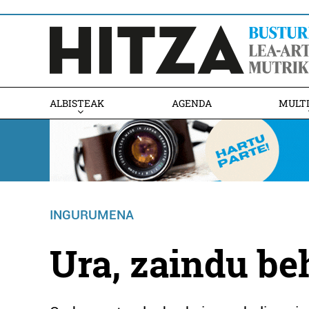
ALBISTEAK
AGENDA
MULT
INGURUMENA
Ura, zaindu be