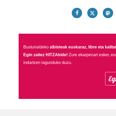
Busturialdeko
albisteak euskaraz, libre eta kalita
Egin zaitez HITZAkide!
Zure ekarpenari esker, eu
indartzen lagunduko duzu.
Eg