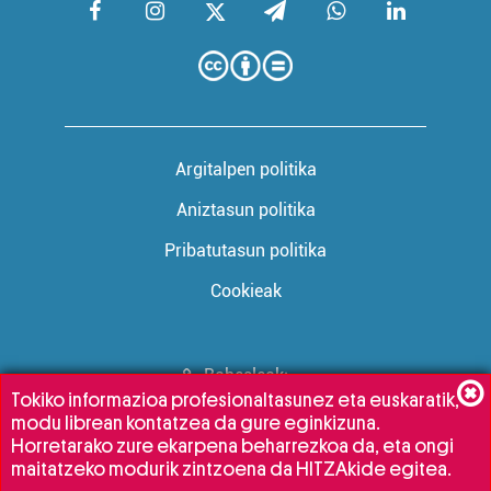
Argitalpen politika
Aniztasun politika
Pribatutasun politika
Cookieak
Babesleak:
Tokiko informazioa profesionaltasunez eta euskaratik,
modu librean kontatzea da gure eginkizuna.
Horretarako zure ekarpena beharrezkoa da, eta ongi
maitatzeko modurik zintzoena da HITZAkide egitea.