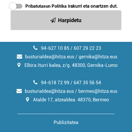
erabiltzeko baimen esplizitua ematen diguzu.
Gehiago
Pribatutasun Politika
irakurri eta onartzen dut.
irakurri
Harpidetu
94-627 10 85 / 607 29 22 23
busturialdea@hitza.eus / gernika@hitza.eus
Elbira Iturri kalea, z/g. 48300, Gernika-Lumo
94-618 72 99 / 647 35 56 54
busturialdea@hitza.eus / bermeo@hitza.eus
Atalde 17, atzealdea. 48370, Bermeo
Publizitatea