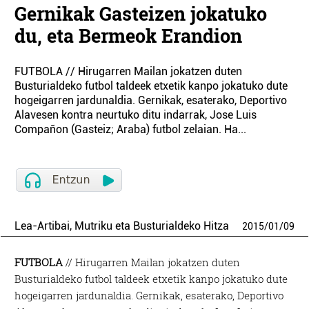
Gernikak Gasteizen jokatuko
du, eta Bermeok Erandion
FUTBOLA // Hirugarren Mailan jokatzen duten
Busturialdeko futbol taldeek etxetik kanpo jokatuko dute
hogeigarren jardunaldia. Gernikak, esaterako, Deportivo
Alavesen kontra neurtuko ditu indarrak, Jose Luis
Compañon (Gasteiz; Araba) futbol zelaian. Ha...
Lea-Artibai, Mutriku eta Busturialdeko Hitza
2015
/
01
/
09
FUTBOLA
// Hirugarren Mailan jokatzen duten
Busturialdeko futbol taldeek etxetik kanpo jokatuko dute
hogeigarren jardunaldia. Gernikak, esaterako, Deportivo