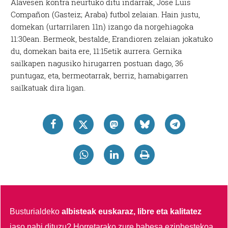
Alavesen kontra neurtuko ditu indarrak, Jose Luis
Compañon (Gasteiz; Araba) futbol zelaian. Hain justu,
domekan (urtarrilaren 11n) izango da norgehiagoka
11:30ean. Bermeok, bestalde, Erandioren zelaian jokatuko
du, domekan baita ere, 11:15etik aurrera. Gernika
sailkapen nagusiko hirugarren postuan dago, 36
puntugaz, eta, bermeotarrak, berriz, hamabigarren
sailkatuak dira ligan.
Busturialdeko
albisteak euskaraz, libre eta kalitatez
jaso nahi dituzu?
Horretarako zure babesa ezinbestekoa