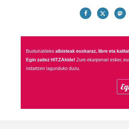
Busturialdeko
albisteak euskaraz, libre eta kalita
Egin zaitez HITZAkide!
Zure ekarpenari esker, eu
indartzen lagunduko duzu.
Eg