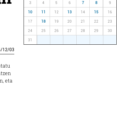
3
4
5
6
7
8
9
10
11
12
13
14
15
16
17
18
19
20
21
22
23
24
25
26
27
28
29
30
31
1
2
3
4
5
6
4
/
12
/
03
statu
atzen
n, eta