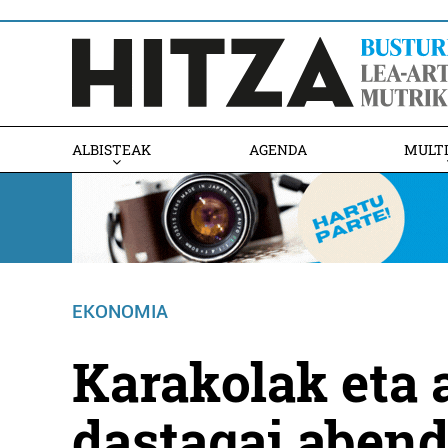
ALBISTEAK
AGENDA
MULT
EKONOMIA
Karakolak eta 
dastagai aben