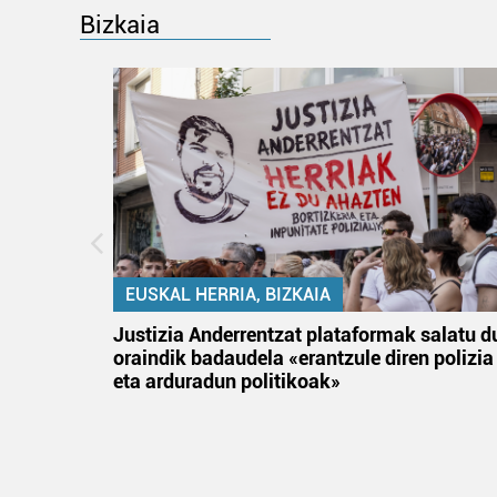
Bizkaia
EUSKAL HERRIA, BIZKAIA
an
Justizia Anderrentzat plataformak salatu d
oraindik badaudela «erantzule diren polizia
eta arduradun politikoak»