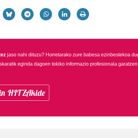
tez
jaso nahi dituzu?
Horretarako zure babesa ezinbestekoa du
skaratik eginda dagoen tokiko informazio profesionala garatzen
in HITZAkide