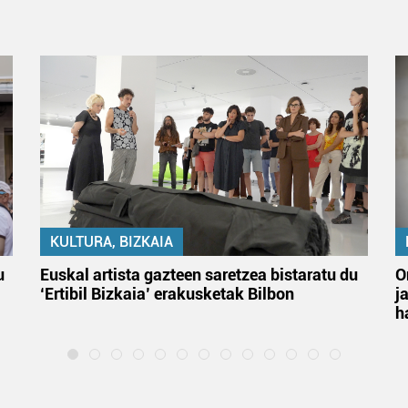
KULTURA, BIZKAIA
u
Euskal artista gazteen saretzea bistaratu du
O
‘Ertibil Bizkaia’ erakusketak Bilbon
j
h