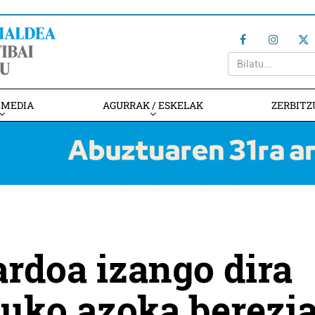
IMEDIA
AGURRAK / ESKELAK
ZERBITZ
ardoa izango dira
duko azoka berezi