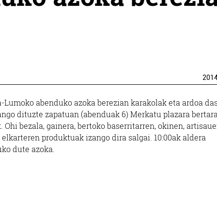
201
a-Lumoko abenduko azoka berezian karakolak eta ardoa da
ango dituzte zapatuan (abenduak 6) Merkatu plazara bertar
. Ohi bezala, gainera, bertoko baserritarren, okinen, artisaue
 elkarteren produktuak izango dira salgai. 10:00ak aldera
uko dute azoka.