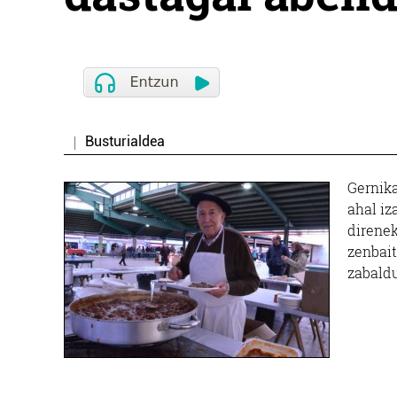
Busturialdea
Gernik
ahal iz
direnek
zenbait
zabald