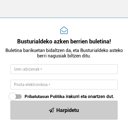
Busturialdeko azken berrien buletina!
Buletina barikuetan bidaltzen da, eta Busturialdeko asteko
berri nagusiak biltzen ditu.
Pribatutasun Politika
irakurri eta onartzen dut.
Harpidetu