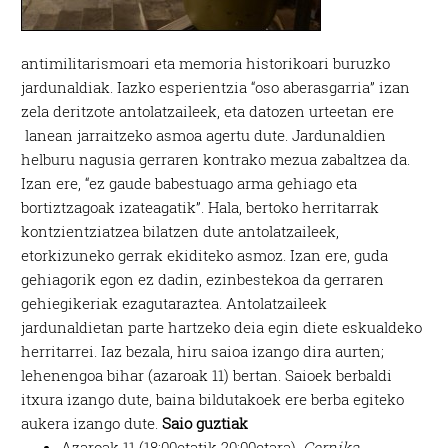
antimilitarismoari eta memoria historikoari buruzko
jardunaldiak. Iazko esperientzia “oso aberasgarria” izan
zela deritzote antolatzaileek, eta datozen urteetan ere
lanean jarraitzeko asmoa agertu dute. Jardunaldien
helburu nagusia gerraren kontrako mezua zabaltzea da.
Izan ere, “ez gaude babestuago arma gehiago eta
bortiztzagoak izateagatik”. Hala, bertoko herritarrak
kontzientziatzea bilatzen dute antolatzaileek,
etorkizuneko gerrak ekiditeko asmoz. Izan ere, guda
gehiagorik egon ez dadin, ezinbestekoa da gerraren
gehiegikeriak ezagutaraztea. Antolatzaileek
jardunaldietan parte hartzeko deia egin diete eskualdeko
herritarrei. Iaz bezala, hiru saioa izango dira aurten;
lehenengoa bihar (azaroak 11) bertan. Saioek berbaldi
itxura izango dute, baina bildutakoek ere berba egiteko
aukera izango dute.
Saio guztiak
Azaroak 11 (18:00etatik 20:00etara).
Gernika