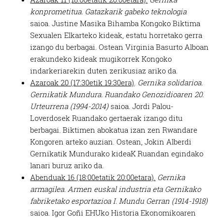
konprometitua. Gatazkarik gabeko teknologia
saioa. Justine Masika Bihamba Kongoko Biktima
Sexualen Elkarteko kideak, estatu horretako gerra
izango du berbagai. Ostean Virginia Basurto Alboan
erakundeko kideak mugikorrek Kongoko
indarkeriarekin duten zerikusiaz ariko da.
Azaroak 20 (17:30etik 19:30era)
.
Gernika solidarioa.
Gernikatik Mundura. Ruandako Genozidioaren 20.
Urteurrena (1994-2014)
saioa. Jordi Palou-
Loverdosek Ruandako gertaerak izango ditu
berbagai. Biktimen abokatua izan zen Rwandare
Kongoren arteko auzian. Ostean, Jokin Alberdi
Gernikatik Mundurako kideaK Ruandan egindako
lanari buruz ariko da.
Abenduak 16 (18:00etatik 20:00etara).
Gernika
armagilea. Armen euskal industria eta Gernikako
fabriketako esportazioa I. Mundu Gerran (1914-1918)
saioa. Igor Goñi EHUko Historia Ekonomikoaren