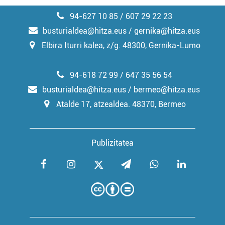
94-627 10 85 / 607 29 22 23
busturialdea@hitza.eus / gernika@hitza.eus
Elbira Iturri kalea, z/g. 48300, Gernika-Lumo
94-618 72 99 / 647 35 56 54
busturialdea@hitza.eus / bermeo@hitza.eus
Atalde 17, atzealdea. 48370, Bermeo
Publizitatea