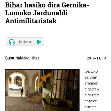
Bihar hasiko dira Gernika-
Lumoko Jardunaldi
Antimilitaristak
Busturialdeko Hitza
2014
/
11
/
10
Herriko
zenbait
eragilek
bigarren
biderrez
antolatu
dituzte