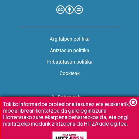
Argitalpen politika
Aniztasun politika
Pribatutasun politika
Cookieak
Babesleak:
Tokiko informazioa profesionaltasunez eta euskaratik,
modu librean kontatzea da gure eginkizuna.
Horretarako zure ekarpena beharrezkoa da, eta ongi
maitatzeko modurik zintzoena da HITZAkide egitea.