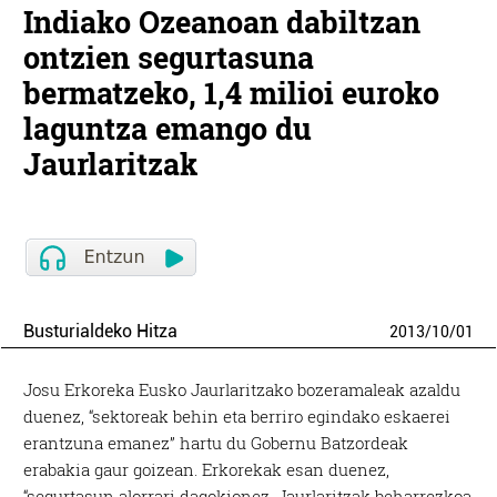
Indiako Ozeanoan dabiltzan
ontzien segurtasuna
bermatzeko, 1,4 milioi euroko
laguntza emango du
Jaurlaritzak
Busturialdeko Hitza
2013
/
10
/
01
Josu Erkoreka Eusko Jaurlaritzako bozeramaleak azaldu
duenez, “sektoreak behin eta berriro egindako eskaerei
erantzuna emanez” hartu du Gobernu Batzordeak
erabakia gaur goizean. Erkorekak esan duenez,
“segurtasun alorrari dagokionez, Jaurlaritzak beharrezkoa