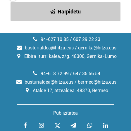
irakurri
Harpidetu
94-627 10 85 / 607 29 22 23
busturialdea@hitza.eus / gernika@hitza.eus
Elbira Iturri kalea, z/g. 48300, Gernika-Lumo
94-618 72 99 / 647 35 56 54
busturialdea@hitza.eus / bermeo@hitza.eus
Atalde 17, atzealdea. 48370, Bermeo
Publizitatea