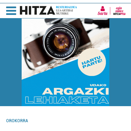
Sartu
OROKORRA