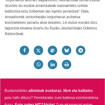
ikusten du euskal arrantzaleak nazioarteko uretan
baldintza ezin hobeetan lan egiten jarraitzea”. Hala,
armadoreek ontzietarako segurtasun pribatua
kontratatzen jarraitu ahal dezaten, 1,4 milioi euroko diru
laguntza ematea onartu du Eusko Jaurlaritzako Gobernu
Batzordeak.
Busturialdeko
albisteak euskaraz, libre eta kalitatez
jaso nahi dituzu?
Horretarako zure babesa ezinbestekoa
dugu.
Egin zaitez HITZAkide!
Zure ekarpenari esker,