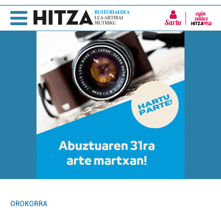
Sartu
OROKORRA