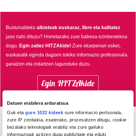
Busturialdeko
albisteak euskaraz, libre eta kalitatez
jaso nahi dituzu?
Horretarako zure babesa ezinbestekoa
dugu.
Egin zaitez HITZAkide!
Zure ekarpenari esker,
euskaratik eginda dagoen tokiko informazio profesionala
garatzen eta indartzen lagunduko duzu.
Egin HITZAkide
Datuen erabilera arduratsua
Guk eta
gure 1022 kideek
sure informacio pertsonala,
zure IP zenbakia, esaterako, prozesatzen ditugu, cookie
AGENDA
bezalako teknologiak erabiliz eta zure gailuko
informazioak azitzen dugu publizitate eta eduki