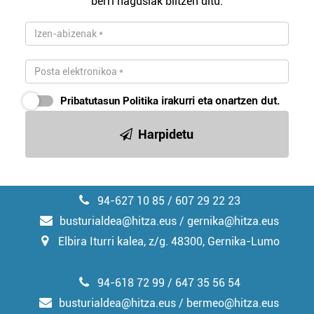
berri nagusiak biltzen ditu.
zerbitzuak hobetzeko asmoz, cookie teknologiaz
baliatzen gara. Ohar hau onartuz gero, teknologia hori
erabiltzeko baimen esplizitua ematen diguzu.
Gehiago
irakurri
Pribatutasun Politika
irakurri eta onartzen dut.
Harpidetu
94-627 10 85 / 607 29 22 23
busturialdea@hitza.eus / gernika@hitza.eus
Elbira Iturri kalea, z/g. 48300, Gernika-Lumo
94-618 72 99 / 647 35 56 54
busturialdea@hitza.eus / bermeo@hitza.eus