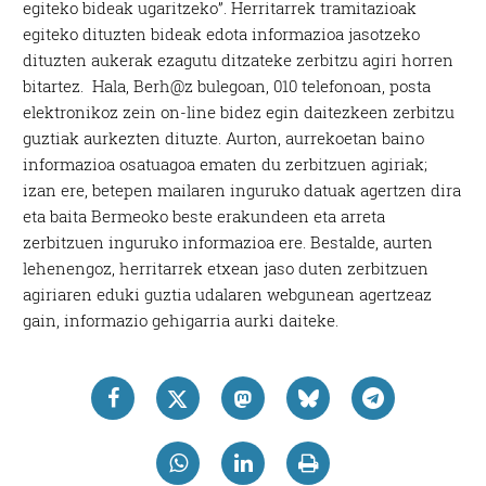
egiteko bideak ugaritzeko”. Herritarrek tramitazioak
egiteko dituzten bideak edota informazioa jasotzeko
dituzten aukerak ezagutu ditzateke zerbitzu agiri horren
bitartez. Hala, Berh@z bulegoan, 010 telefonoan, posta
elektronikoz zein on-line bidez egin daitezkeen zerbitzu
guztiak aurkezten dituzte. Aurton, aurrekoetan baino
informazioa osatuagoa ematen du zerbitzuen agiriak;
izan ere, betepen mailaren inguruko datuak agertzen dira
eta baita Bermeoko beste erakundeen eta arreta
zerbitzuen inguruko informazioa ere. Bestalde, aurten
lehenengoz, herritarrek etxean jaso duten zerbitzuen
agiriaren eduki guztia udalaren webgunean agertzeaz
gain, informazio gehigarria aurki daiteke.