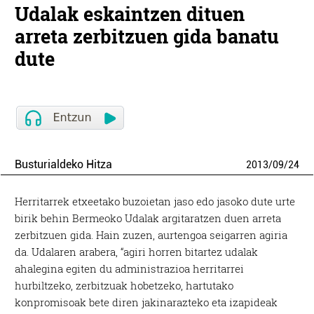
Udalak eskaintzen dituen
arreta zerbitzuen gida banatu
dute
Busturialdeko Hitza
2013
/
09
/
24
Herritarrek etxeetako buzoietan jaso edo jasoko dute urte
birik behin Bermeoko Udalak argitaratzen duen arreta
zerbitzuen gida. Hain zuzen, aurtengoa seigarren agiria
da. Udalaren arabera, “agiri horren bitartez udalak
ahalegina egiten du administrazioa herritarrei
hurbiltzeko, zerbitzuak hobetzeko, hartutako
konpromisoak bete diren jakinarazteko eta izapideak