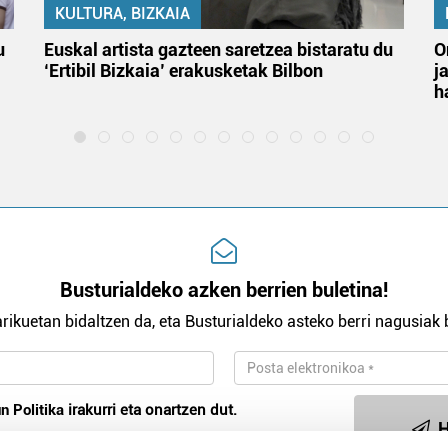
KULTURA, BIZKAIA
u
Euskal artista gazteen saretzea bistaratu du
O
‘Ertibil Bizkaia’ erakusketak Bilbon
j
h
Busturialdeko azken berrien buletina!
rikuetan bidaltzen da, eta Busturialdeko asteko berri nagusiak b
n Politika
irakurri eta onartzen dut.
H