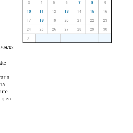
3
4
5
6
7
8
9
10
11
12
13
14
15
16
17
18
19
20
21
22
23
24
25
26
27
28
29
30
31
1
2
3
4
5
6
3
/
09
/
02
ako
aria.
una
dute.
 giza