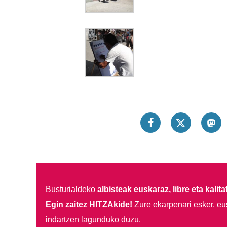
Busturialdeko
albisteak euskaraz, libre eta kalita
Egin zaitez HITZAkide!
Zure ekarpenari esker, eu
indartzen lagunduko duzu.