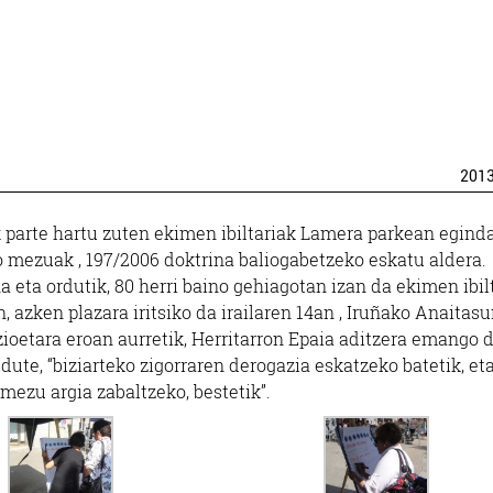
201
ek parte hartu zuten ekimen ibiltariak Lamera parkean egind
o mezuak , 197/2006 doktrina baliogabetzeko eskatu aldera.
 eta ordutik, 80 herri baino gehiagotan izan da ekimen ibilt
 azken plazara iritsiko da irailaren 14an , Iruñako Anaitas
zioetara eroan aurretik, Herritarron Epaia aditzera emango 
ute, “biziarteko zigorraren derogazia eskatzeko batetik, eta
ezu argia zabaltzeko, bestetik”.