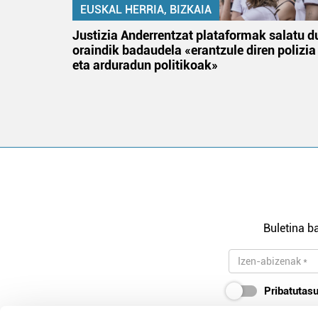
EUSKAL HERRIA, BIZKAIA
an
Justizia Anderrentzat plataformak salatu d
oraindik badaudela «erantzule diren polizia
eta arduradun politikoak»
Buletina ba
Pribatutasu