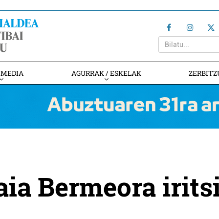
IMEDIA
AGURRAK / ESKELAK
ZERBITZ
aia Bermeora irits