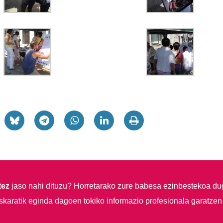
tez
jaso nahi dituzu?
Horretarako zure babesa ezinbestekoa du
skaratik eginda dagoen tokiko informazio profesionala garatzen