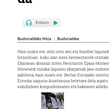
Busturialdeko Hitza
Busturialdea
Hain zuzen ere, atzo iritsi zen eta hainbat lagun
hitzorduan. Asko izan ziren bermeotarrek utzitak
Ekainean abiarazi zuten Herritarron Epaia ekimena
Horietatik milaka lagunen ekarpenak jaso ondoren,
pabiloira, hain zuzen ere. Bertan Europako institu
Erronka nagusia Anaitasuna betetzea dela aipatu d
eskubideen konponbidearen eta bakearen aldeko m