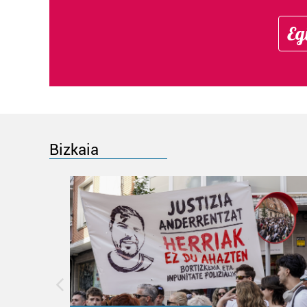
Eg
Bizkaia