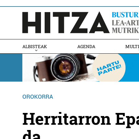
ALBISTEAK
AGENDA
MULT
OROKORRA
Herritarron Ep
da