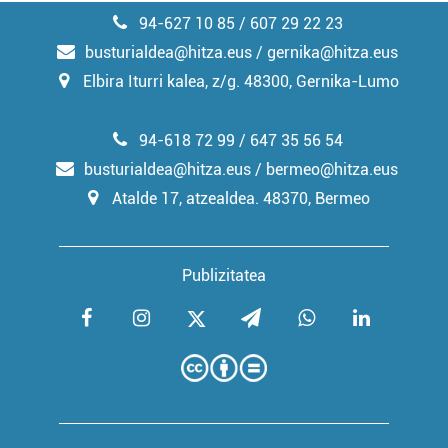
94-627 10 85 / 607 29 22 23
busturialdea@hitza.eus / gernika@hitza.eus
Elbira Iturri kalea, z/g. 48300, Gernika-Lumo
94-618 72 99 / 647 35 56 54
busturialdea@hitza.eus / bermeo@hitza.eus
Atalde 17, atzealdea. 48370, Bermeo
Publizitatea