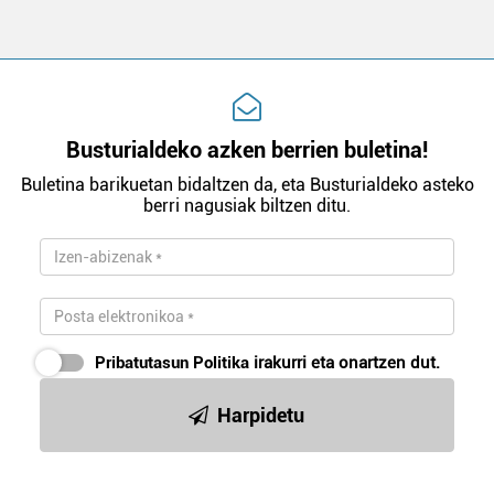
Busturialdeko azken berrien buletina!
Buletina barikuetan bidaltzen da, eta Busturialdeko asteko
berri nagusiak biltzen ditu.
Pribatutasun Politika
irakurri eta onartzen dut.
Harpidetu