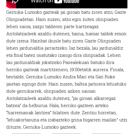
Gernika-Lumoko gazteak jai giroan batu ziren atzo, Gazte
Olinpiadetan. Hain zuzen, atzo egin zuten olinpiaden
lehen saioa, zazpi talderen parte hartzeagaz.
Antolatzaileek azaldu dutenez, baina, hamar taldek emon
dute izena. Hainbat ikusle batu ziren Gazte Olinpiaden
lehen jardunaldia jarraitzeko. Iaz bezala, lau jardunaldiz
eta final batez osatutako izango dira olinpiadak. Lehen
lau jardunaldiak jokatzeko Pasealekuan batuko dira
herriko gazteak martitzenero, 19:00etatik aurrera. Finala,
bestalde, Gernika-Lumoko Andra Mari eta San Roke
jaietan egingo dute. Hain zuzen, baltsa jaitsiera lehiatuko
dute gernikarrek, olinpiaden azken saioan.
Antolatzaileek azaldu dutenez, “jai giroan alkarregaz
batzea” da helburua. Hala, herriko gazteen arteko
“harremanak lantzea” bilatzen dute. Zentzu horretan,
“lehiakortasuna eta irabazteko grina bigarren mailan” utzi
dituzte, Gernika-Lumoko gazteek.