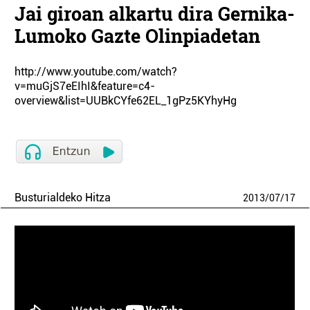
Jai giroan alkartu dira Gernika-
Lumoko Gazte Olinpiadetan
http://www.youtube.com/watch?
v=muGjS7eEIhI&feature=c4-
overview&list=UUBkCYfe62EL_1gPz5KYhyHg
Busturialdeko Hitza
2013
/
07
/
17