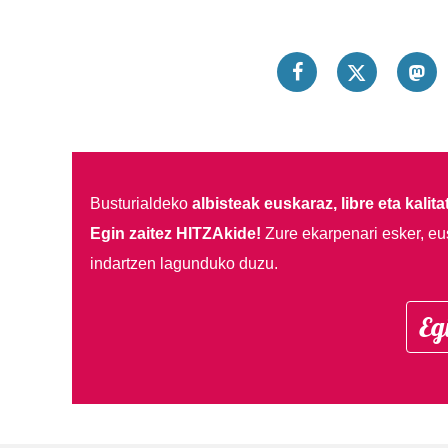
Busturialdeko
albisteak euskaraz, libre eta kalita
Egin zaitez HITZAkide!
Zure ekarpenari esker, eu
indartzen lagunduko duzu.
Eg