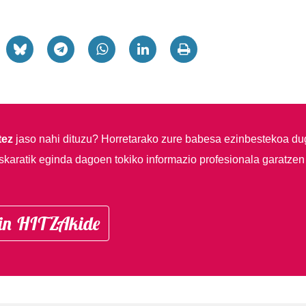
tez
jaso nahi dituzu?
Horretarako zure babesa ezinbestekoa du
skaratik eginda dagoen tokiko informazio profesionala garatzen
in HITZAkide