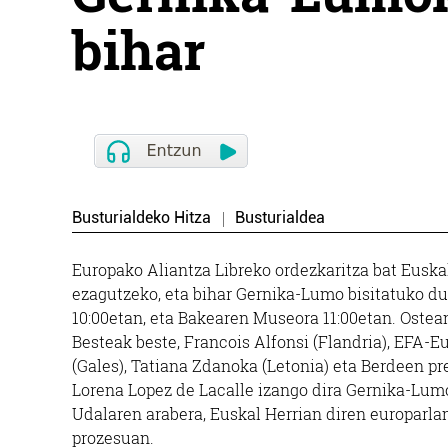
bihar
Busturialdeko Hitza
Busturialdea
Europako Aliantza Libreko ordezkaritza bat Euskal
ezagutzeko, eta bihar Gernika-Lumo bisitatuko du
10:00etan, eta Bakearen Museora 11:00etan. Ostea
Besteak beste, Francois Alfonsi (Flandria), EFA-
(Gales), Tatiana Zdanoka (Letonia) eta Berdeen p
Lorena Lopez de Lacalle izango dira Gernika-Lum
Udalaren arabera, Euskal Herrian diren europarla
prozesuan.