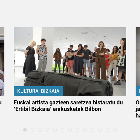
KULTURA, BIZKAIA
u
Euskal artista gazteen saretzea bistaratu du
O
‘Ertibil Bizkaia’ erakusketak Bilbon
j
h