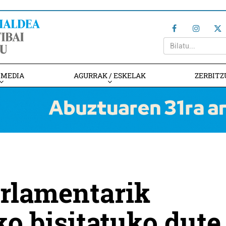
IMEDIA
AGURRAK / ESKELAK
ZERBITZ
arlamentarik
o bisitatuko dute