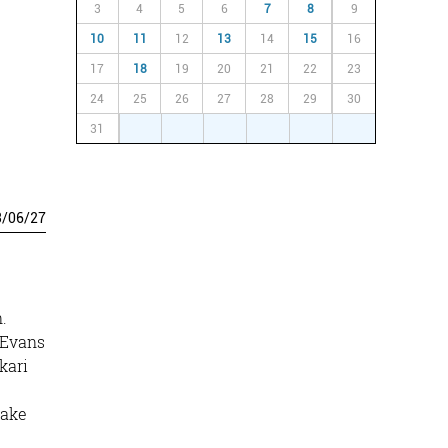
3
4
5
6
7
8
9
10
11
12
13
14
15
16
17
18
19
20
21
22
23
24
25
26
27
28
29
30
31
1
2
3
4
5
6
3
/
06
/
27
.
 Evans
kari
bake