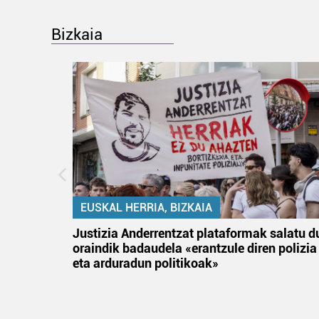
Bizkaia
EUSKAL HERRIA, BIZKAIA
an
Justizia Anderrentzat plataformak salatu d
oraindik badaudela «erantzule diren polizia
eta arduradun politikoak»