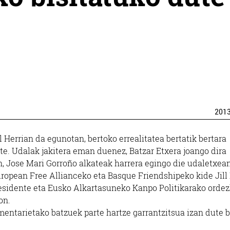
201
 Herrian da egunotan, bertoko errealitatea bertatik bertara
te. Udalak jakitera eman duenez, Batzar Etxera joango dira
n, Jose Mari Gorroño alkateak harrera egingo die udaletxean
European Free Allianceko eta Basque Friendshipeko kide Jill
residente eta Eusko Alkartasuneko Kanpo Politikarako ordez
on.
mentarietako batzuek parte hartze garrantzitsua izan dute 