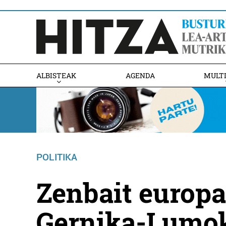
ALBISTEAK
AGENDA
MULT
POLITIKA
Zenbait europ
Gernika-Lumok