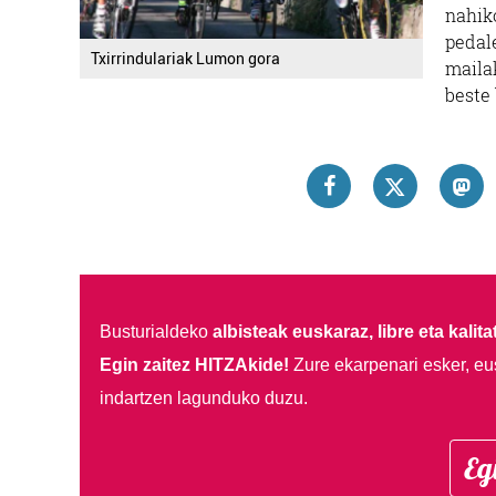
nahik
pedal
Txirrindulariak Lumon gora
mailak
beste 
Busturialdeko
albisteak euskaraz, libre eta kalita
Egin zaitez HITZAkide!
Zure ekarpenari esker, eu
indartzen lagunduko duzu.
Eg