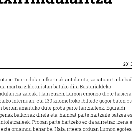
201
otape Txirrindulari elkarteak antolatuta, zapatuan Urdaiba
nua martxa zikloturistan batuko dira Busturialdeko
indularitza zaleak. Hain zuzen, Lumon emongo diote hasiera
aiko Infernuari, eta 130 kilometroko ibilbide gogor baten os
 bertan amaituko dute proba parte hartzaileek. Eguraldi
penak baikorrak direla eta, hainbat parte hartzaile batzea e
ntolatzaileek. Proban parte hartzeko ez da aurretiaz izena
, ezta ordaindu behar be. Hala, irteera orduan Lumon egote