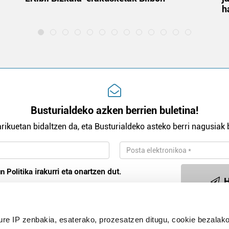
h
Busturialdeko azken berrien buletina!
rikuetan bidaltzen da, eta Busturialdeko asteko berri nagusiak b
n Politika
irakurri eta onartzen dut.
H
ure IP zenbakia, esaterako, prozesatzen ditugu, cookie bezalako
Publizitatea