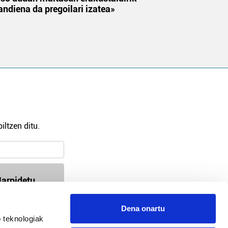
andiena da pregoilari izatea»
iltzen ditu.
arpidetu
Dena onartu
 teknologiak
94-618 72 99 / 647 35 56 54