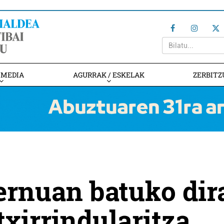
IMEDIA
AGURRAK / ESKELAK
ZERBITZ
ernuan batuko dir
txirrindularitza