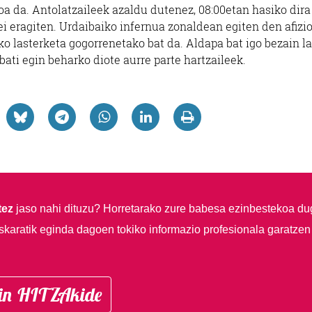
oa da. Antolatzaileek azaldu dutenez, 08:00etan hasiko dira
ei eragiten. Urdaibaiko infernua zonaldean egiten den afizi
o lasterketa gogorrenetako bat da. Aldapa bat igo bezain la
bati egin beharko diote aurre parte hartzaileek.
tez
jaso nahi dituzu?
Horretarako zure babesa ezinbestekoa du
skaratik eginda dagoen tokiko informazio profesionala garatzen
in HITZAkide