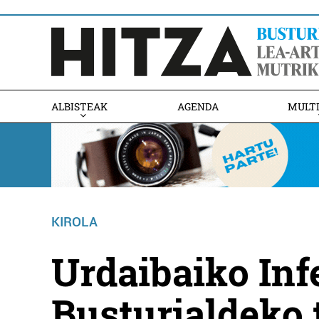
ALBISTEAK
AGENDA
MULT
KIROLA
Urdaibaiko Inf
Busturialdeko 