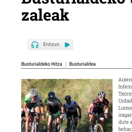
zaleak
Busturialdeko Hitza
Busturialdea
Aixerr
Infer
Txirr
Urdaib
Lumon
iragar
dute a
behar