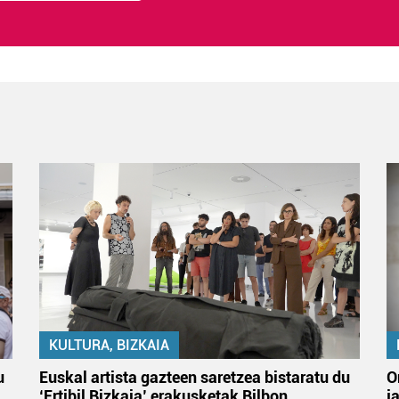
KULTURA, BIZKAIA
u
Euskal artista gazteen saretzea bistaratu du
O
‘Ertibil Bizkaia’ erakusketak Bilbon
j