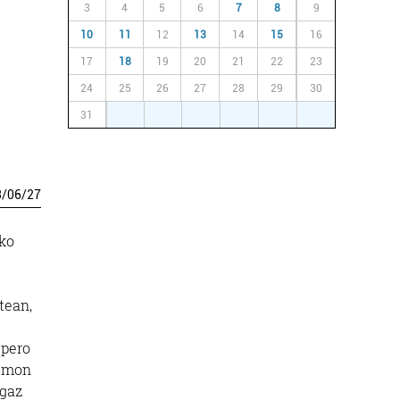
3
4
5
6
7
8
9
10
11
12
13
14
15
16
17
18
19
20
21
22
23
24
25
26
27
28
29
30
31
1
2
3
4
5
6
3
/
06
/
27
iko
tean,
spero
 emon
agaz