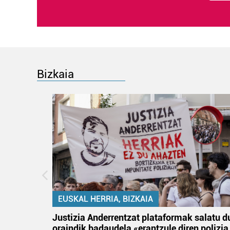
Bizkaia
EUSKAL HERRIA, BIZKAIA
an
Justizia Anderrentzat plataformak salatu d
oraindik badaudela «erantzule diren polizia