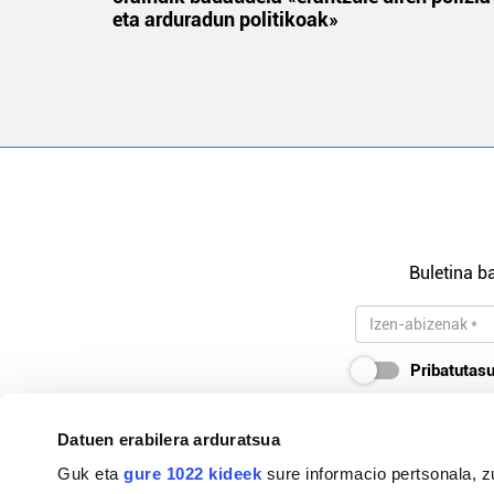
eta arduradun politikoak»
Buletina ba
Pribatutasu
Datuen erabilera arduratsua
Guk eta
gure 1022 kideek
sure informacio pertsonala, z