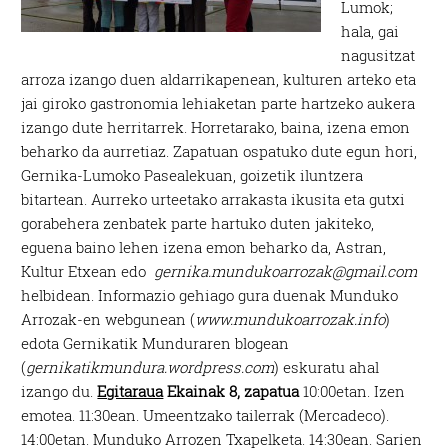
Lumok;
hala, gai
nagusitzat
arroza izango duen aldarrikapenean, kulturen arteko eta
jai giroko gastronomia lehiaketan parte hartzeko aukera
izango dute herritarrek. Horretarako, baina, izena emon
beharko da aurretiaz. Zapatuan ospatuko dute egun hori,
Gernika-Lumoko Pasealekuan, goizetik iluntzera
bitartean. Aurreko urteetako arrakasta ikusita eta gutxi
gorabehera zenbatek parte hartuko duten jakiteko,
eguena baino lehen izena emon beharko da, Astran,
Kultur Etxean edo
gernika.mundukoarrozak@gmail.com
helbidean. Informazio gehiago gura duenak Munduko
Arrozak-en webgunean (
www.mundukoarrozak.info
)
edota Gernikatik Munduraren blogean
(
gernikatikmundura.wordpress.com
) eskuratu ahal
izango du.
Egitaraua
Ekainak 8, zapatua
10:00etan. Izen
emotea. 11:30ean. Umeentzako tailerrak (Mercadeco).
14:00etan. Munduko Arrozen Txapelketa. 14:30ean. Sarien