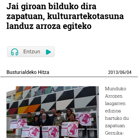
Jai giroan bilduko dira
zapatuan, kulturartekotasuna
landuz arroza egiteko
Busturialdeko Hitza
2013
/
06
/
04
Munduko
Arrozen
laugarren
edizioa
hartuko du
zapatuan
Gernika-