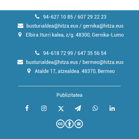
94-627 10 85 / 607 29 22 23
busturialdea@hitza.eus / gernika@hitza.eus
Elbira Iturri kalea, z/g. 48300, Gernika-Lumo
94-618 72 99 / 647 35 56 54
busturialdea@hitza.eus / bermeo@hitza.eus
Atalde 17, atzealdea. 48370, Bermeo
Publizitatea