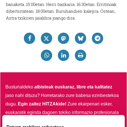
banaketa. 15:00etan. Herri bazkaria. 16:30etan. Erritmoak
dibertsitatean. 18:00etan. Buruhandien kalejira. Ostean,
Astra txikiren jaialdira joango dira.
Busturialdeko
albisteak euskaraz, libre eta kalitatez
jaso nahi dituzu?
Horretarako zure babesa ezinbestekoa
dugu.
Egin zaitez HITZAkide!
Zure ekarpenari esker,
euskaratik eginda dagoen tokiko informazio profesionala
garatzen eta indartzen lagunduko duzu.
Datuen erabilera arduratsua