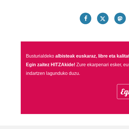
Busturialdeko
albisteak euskaraz, libre eta kalita
Egin zaitez HITZAkide!
Zure ekarpenari esker, eu
indartzen lagunduko duzu.
Eg