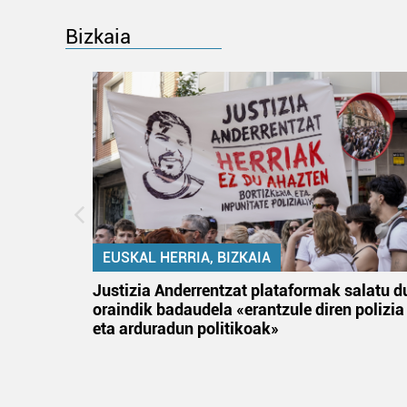
Bizkaia
EUSKAL HERRIA, BIZKAIA
an
Justizia Anderrentzat plataformak salatu d
oraindik badaudela «erantzule diren polizia
eta arduradun politikoak»