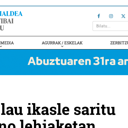
IMEDIA
AGURRAK / ESKELAK
ZERBITZ
lau ikasle saritu
no lehiaketan