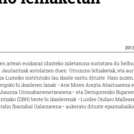
201
een artean euskaraz idazteko zaletasuna sustatzea du helbu
 Jaurlaritzak antolatzen duen Urruzuno lehiaketak, eta aur
a-Lumoko institutuko lau ikasle saritu dituzte. Hain zuzen,
lergoko bi ikasleren lanak –Ane Miren Arejita Abaituarena e
Abaunza Urionabarrenetxearena– eta Derrigorrezko Bigarre
ntzako (DBH) beste bi ikaslerenak –Lurdes Ondaro Mallear
atalin Ibarzabal Galarzarena– aukeratu dituzte epaimahaiki