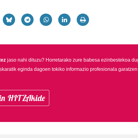
tez
jaso nahi dituzu?
Horretarako zure babesa ezinbestekoa du
skaratik eginda dagoen tokiko informazio profesionala garatzen
in HITZAkide