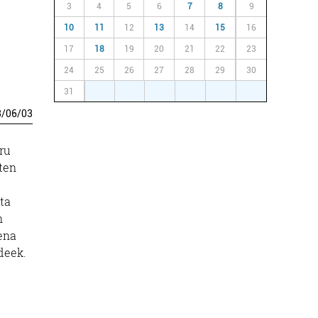
3
4
5
6
7
8
9
10
11
12
13
14
15
16
17
18
19
20
21
22
23
24
25
26
27
28
29
30
31
1
2
3
4
5
6
3
/
06
/
03
ru
ten
ta
n
ena
deek.