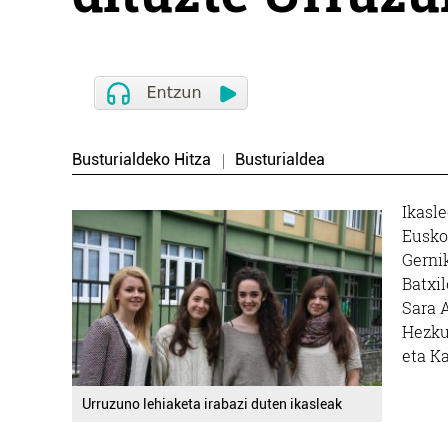
Busturialdeko Hitza
Busturialdea
Ikasl
Eusko
Gernik
Batxi
Sara 
Hezku
eta K
Urruzuno lehiaketa irabazi duten ikasleak