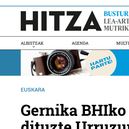
ALBISTEAK
AGENDA
MULT
EUSKARA
Gernika BHIko 
dituzte Urruzu