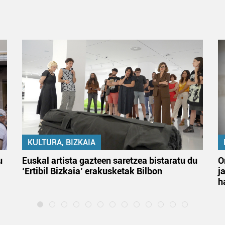
KULTURA, BIZKAIA
u
Euskal artista gazteen saretzea bistaratu du
O
‘Ertibil Bizkaia’ erakusketak Bilbon
j
h