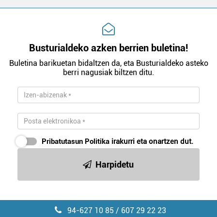
Busturialdeko azken berrien buletina!
Buletina barikuetan bidaltzen da, eta Busturialdeko asteko
berri nagusiak biltzen ditu.
Pribatutasun Politika
irakurri eta onartzen dut.
Harpidetu
94-627 10 85 / 607 29 22 23