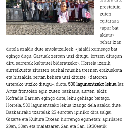
prestatuta
zuten
egitaraua
«apur bat
aldatu»
behar izan
dutela azaldu dute antolatzaileek: «jaialdi xumeago bat
egingo dugu. Gastuak zeroan utzi ditugu, lortzen ditugun
diru sarrerak kaltetuei bideratzeko». Horrela izanik,
aurreikusita zituzten euskal musika tresnen erakusketa
eta hitzaldia bertan behera utzi dituzte, «datorren
urterako utziko ditugu», diote.
500 lagunentzako lekua
Iaz
Artza frontoian egin zuten bazkaria, aurten, aldiz,
Kofradia Barrian egingo dute, leku gehiago baitago.
Horrela, 500 lagunentzako lekua izango dela azaldu dute.
Bazkarirako txartelak 25 eurotan ipiniko dira salgai
Gizarte eta Kultura Etxean hurrengo egunetan: apirilaren
29an, 30an eta maiatzaren 2an eta 3an, 19:30eatik