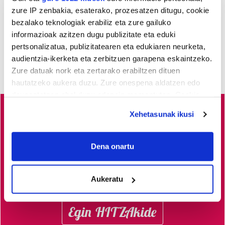
zure IP zenbakia, esaterako, prozesatzen ditugu, cookie
bezalako teknologiak erabiliz eta zure gailuko
informazioak azitzen dugu publizitate eta eduki
pertsonalizatua, publizitatearen eta edukiaren neurketa,
audientzia-ikerketa eta zerbitzuen garapena eskaintzeko.
Zure datuak nork eta zertarako erabiltzen dituen
hautatzeko aukera duzu. Zure onespena aldatzen edo
deuseztatzen ahal duzu edozein momentutan, Cookie
deklaraziotik edo Privacy triggerean klikatuz.
Xehetasunak ikusi
Busturialdeko
albisteak euskaraz, libre eta kalitatez
If you allow, we would also like to:
jaso nahi dituzu?
Horretarako zure babesa ezinbestekoa
Collect information about your geographical
Dena onartu
dugu.
Egin zaitez HITZAkide!
Zure ekarpenari esker,
location which can be accurate to within several
euskaratik eginda dagoen tokiko informazio profesionala
meters
Aukeratu
garatzen eta indartzen lagunduko duzu.
Identify your device by actively scanning it for
specific characteristics (fingerprinting)
Find out more about how your personal data is processed
Egin HITZAkide
and set your preferences in the
details section
.