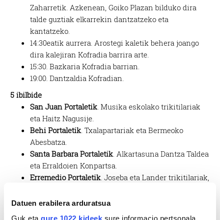
Zaharretik. Azkenean, Goiko Plazan bilduko dira
talde guztiak elkarrekin dantzatzeko eta
kantatzeko.
14:30eatik aurrera. Arostegi kaletik behera joango
dira kalejiran Kofradia barrira arte.
15:30. Bazkaria Kofradia barrian.
19:00. Dantzaldia Kofradian.
5 ibilbide
San Juan Portaletik
. Musika eskolako trikitilariak
eta Haitz Nagusije.
Behi Portaletik
. Txalapartariak eta Bermeoko
Abesbatza.
Santa Barbara Portaletik
. Alkartasuna Dantza Taldea
eta Erraldoien Konpartsa.
Erremedio Portaletik
. Joseba eta Lander trikitilariak,
Zantzue kultur elkartea eta Irrintzilariak.
Errenteria Portaletik
. Kankinkabara txistu taldea eta
Datuen erabilera arduratsua
Euskeraz Berbetan.
Guk eta
gure 1022 kideek
sure informacio pertsonala,