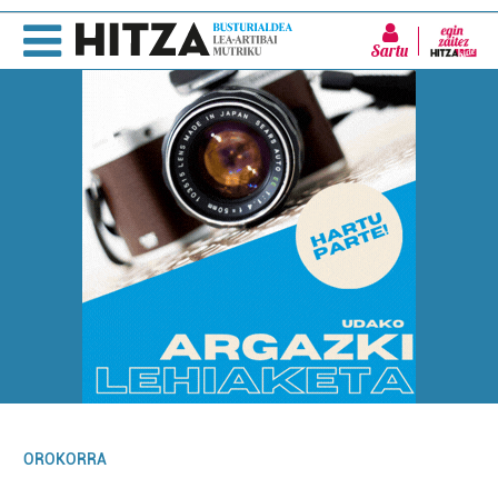
Sartu
OROKORRA