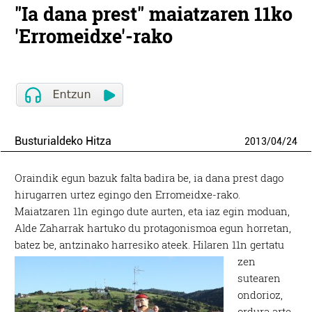
"Ia dana prest" maiatzaren 11ko
'Erromeidxe'-rako
Busturialdeko Hitza
2013
/
04
/
24
Oraindik egun bazuk falta badira be, ia dana prest dago
hirugarren urtez egingo den Erromeidxe-rako.
Maiatzaren 11n egingo dute aurten, eta iaz egin moduan,
Alde Zaharrak hartuko du protagonismoa egun horretan,
batez be, antzinako harresiko ateek.
Hilaren 11n gertatu
zen
sutearen
ondorioz,
ordura arte