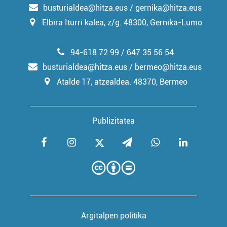
busturialdea@hitza.eus / gernika@hitza.eus
Elbira Iturri kalea, z/g. 48300, Gernika-Lumo
94-618 72 99 / 647 35 56 54
busturialdea@hitza.eus / bermeo@hitza.eus
Atalde 17, atzealdea. 48370, Bermeo
Publizitatea
Argitalpen politika