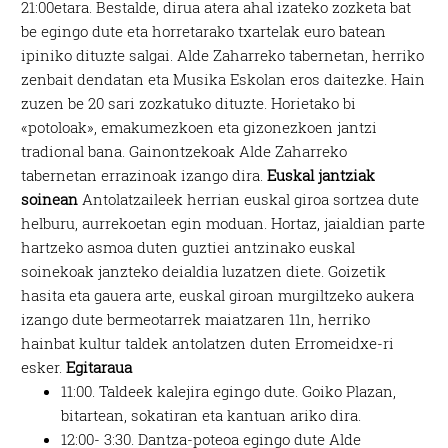
21:00etara. Bestalde, dirua atera ahal izateko zozketa bat
be egingo dute eta horretarako txartelak euro batean
ipiniko dituzte salgai. Alde Zaharreko tabernetan, herriko
zenbait dendatan eta Musika Eskolan eros daitezke. Hain
zuzen be 20 sari zozkatuko dituzte. Horietako bi
«potoloak», emakumezkoen eta gizonezkoen jantzi
tradional bana. Gainontzekoak Alde Zaharreko
tabernetan errazinoak izango dira.
Euskal jantziak
soinean
Antolatzaileek herrian euskal giroa sortzea dute
helburu, aurrekoetan egin moduan. Hortaz, jaialdian parte
hartzeko asmoa duten guztiei antzinako euskal
soinekoak janzteko deialdia luzatzen diete. Goizetik
hasita eta gauera arte, euskal giroan murgiltzeko aukera
izango dute bermeotarrek maiatzaren 11n, herriko
hainbat kultur taldek antolatzen duten Erromeidxe-ri
esker.
Egitaraua
11:00. Taldeek kalejira egingo dute. Goiko Plazan,
bitartean, sokatiran eta kantuan ariko dira.
12:00- 3:30. Dantza-poteoa egingo dute Alde