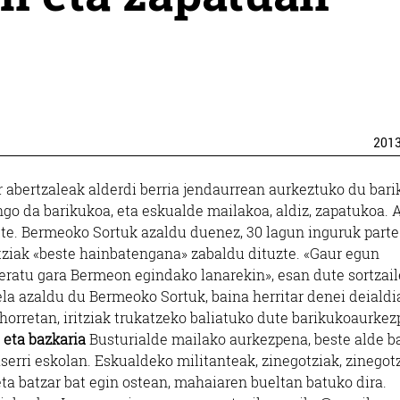
201
er abertzaleak alderdi berria jendaurrean aurkeztuko du bar
go da barikukoa, eta eskualde mailakoa, aldiz, zapatukoa. 
ute. Bermeoko Sortuk azaldu duenez, 30 lagun inguruk parte
tziak «beste hainbatengana» zabaldu dituzte. «Gaur egun
geratu gara Bermeon egindako lanarekin», esan dute sortzail
la azaldu du Bermeoko Sortuk, baina herritar denei deialdi
 horretan, iritziak trukatzeko baliatuko dute barikukoaurkez
 eta bazkaria
Busturialde mailako aurkezpena, beste alde ba
erri eskolan. Eskualdeko militanteak, zinegotziak, zinegot
 eta batzar bat egin ostean, mahaiaren bueltan batuko dira.