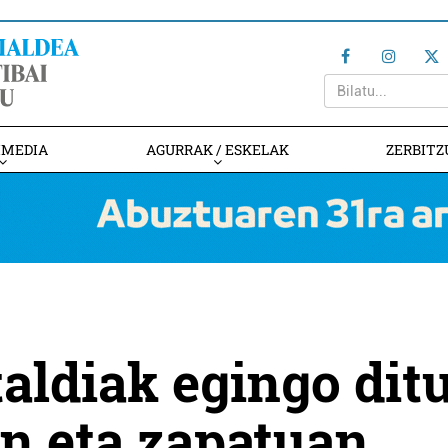
IMEDIA
AGURRAK / ESKELAK
ZERBITZ
aldiak egingo dit
n eta zapatuan