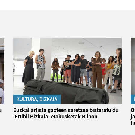
KULTURA, BIZKAIA
u
Euskal artista gazteen saretzea bistaratu du
O
‘Ertibil Bizkaia’ erakusketak Bilbon
j
h