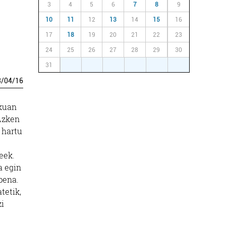
3
4
5
6
7
8
9
10
11
12
13
14
15
16
17
18
19
20
21
22
23
24
25
26
27
28
29
30
31
1
2
3
4
5
6
3
/
04
/
16
ikuan
Azken
 hartu
eek.
a egin
pena.
tetik,
zi