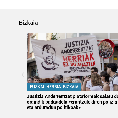
Bizkaia
EUSKAL HERRIA, BIZKAIA
an
Justizia Anderrentzat plataformak salatu d
oraindik badaudela «erantzule diren polizia
eta arduradun politikoak»