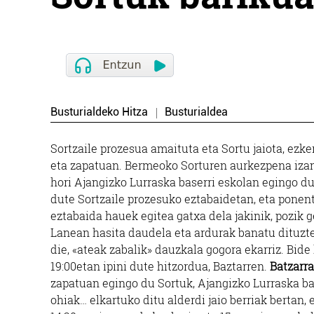
Busturialdeko Hitza
Busturialdea
Sortzaile prozesua amaituta eta Sortu jaiota, ezk
eta zapatuan. Bermeoko Sorturen aurkezpena izan
hori Ajangizko Lurraska baserri eskolan egingo d
dute Sortzaile prozesuko eztabaidetan, eta ponen
eztabaida hauek egitea gatxa dela jakinik, pozik 
Lanean hasita daudela eta ardurak banatu dituzte
die, «ateak zabalik» dauzkala gogora ekarriz. Bide
19:00etan ipini dute hitzordua, Baztarren.
Batzarra
zapatuan egingo du Sortuk, Ajangizko Lurraska bas
ohiak… elkartuko ditu alderdi jaio berriak bertan,