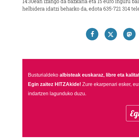
14:30ean izango da bazkaria eta 15 euro inguru ba
helbidera idatzi beharko da, edota 635-721 314 te
Busturialdeko
albisteak euskaraz, libre eta kalita
Egin zaitez HITZAkide!
Zure ekarpenari esker, eu
indartzen lagunduko duzu.
Eg