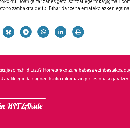
lioko du. Joan gura izanez gero, sortzailegernika@gmail.co
lefono zenbakira deitu. Bihar da izena emateko azken eguna
tez
jaso nahi dituzu?
Horretarako zure babesa ezinbestekoa du
skaratik eginda dagoen tokiko informazio profesionala garatzen
in HITZAkide