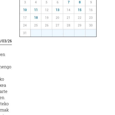
3
4
5
6
7
8
9
10
11
12
13
14
15
16
17
18
19
20
21
22
23
24
25
26
27
28
29
30
31
1
2
3
4
5
6
3
/
03
/
26
ren
enengo
iko
txea
arte
ten
iteko
ormak