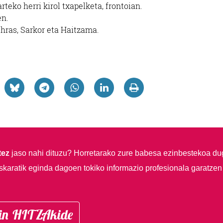
teko herri kirol txapelketa, frontoian.
en.
chras, Sarkor eta Haitzama.
tez
jaso nahi dituzu?
Horretarako zure babesa ezinbestekoa du
skaratik eginda dagoen tokiko informazio profesionala garatzen
in HITZAkide