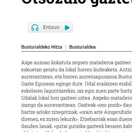
Busturialdeko Hitza
Busturialdea
Axpe auzoan kokatuta zegoen mataderoa gazteei ut
eskuetan geratu da lokal horren kudeaketa. Antz
aurrerantzean, eta horren aurreinagurazioa Bustu
Gazte Egunean egingo dute. Udal eraikinen erabi
eskolaren laguntzarekin, iaz egin zuen parte har
Udalak lokal hori gazteei uztea. Axpeko matadero
izango da aurrerantzean. Gazteak «oso pozik» dau
hartze arloko zinegotziak, «orain arte Aingerubide
direnez, ez zuten lekurik». Etxebarriak esan duene
dauden lanak, «gutxi gutxika gazteek beraien kabu