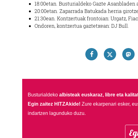
18:00etan. Busturialdeko Gazte Asanbladen ar
20:00etan. Zaparrada Batukada herria girotz
21:30ean. Kontzertuak frontoian: Urgatz, Fia
Ondoren, kontzertua gaztetxean: DJ Bull.
Busturialdeko
albisteak euskaraz, libre eta kalita
Egin zaitez HITZAkide!
Zure ekarpenari esker, eu
indartzen lagunduko duzu.
Eg