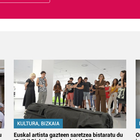
KULTURA, BIZKAIA
u
Euskal artista gazteen saretzea bistaratu du
O