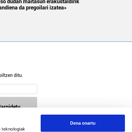
aso dudan maitasun erakustaldirik
andiena da pregoilari izatea»
iltzen ditu.
arpidetu
Dena onartu
 teknologiak