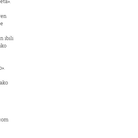
eta».
ren
be
 ibili
iko
o».
tako
.com