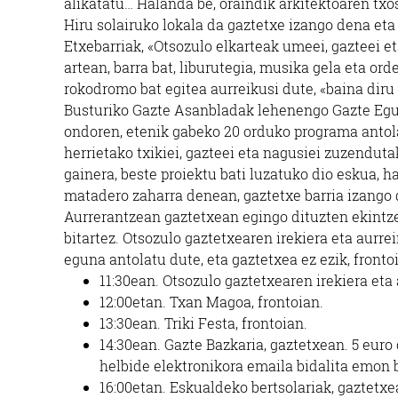
alikatatu… Halanda be, oraindik arkitektoaren txo
Hiru solairuko lokala da gaztetxe izango dena eta
Etxebarriak, «Otsozulo elkarteak umeei, gazteei e
artean, barra bat, liburutegia, musika gela eta o
rokodromo bat egitea aurreikusi dute, «baina diru
Busturiko Gazte Asanbladak lehenengo Gazte Eguna
ondoren, etenik gabeko 20 orduko programa antola
herrietako txikiei, gazteei eta nagusiei zuzendut
gainera, beste proiektu bati luzatuko dio eskua, 
matadero zaharra denean, gaztetxe barria izango 
Aurrerantzean gaztetxean egingo dituzten ekintz
bitartez. Otsozulo gaztetxearen irekiera eta aurr
eguna antolatu dute, eta gaztetxea ez ezik, fronto
11:30ean. Otsozulo gaztetxearen irekiera eta
12:00etan. Txan Magoa, frontoian.
13:30ean. Triki Festa, frontoian.
14:30ean. Gazte Bazkaria, gaztetxean. 5 eu
helbide elektronikora emaila bidalita emon 
16:00etan. Eskualdeko bertsolariak, gaztetxe