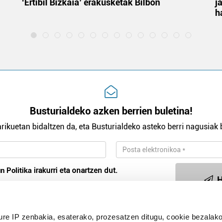
‘Ertibil Bizkaia’ erakusketak Bilbon
j
h
Busturialdeko azken berrien buletina!
rikuetan bidaltzen da, eta Busturialdeko asteko berri nagusiak b
n Politika
irakurri eta onartzen dut.
H
ure IP zenbakia, esaterako, prozesatzen ditugu, cookie bezalako