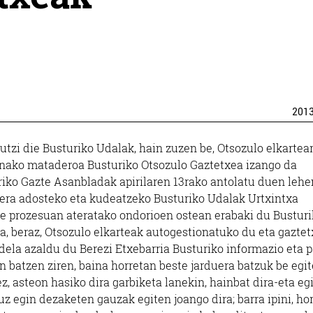
201
zi die Busturiko Udalak, hain zuzen be, Otsozulo elkartea
inako mataderoa Busturiko Otsozulo Gaztetxea izango da
riko Gazte Asanbladak apirilaren 13rako antolatu duen leh
lera adosteko eta kudeatzeko Busturiko Udalak Urtxintxa
tze prozesuan ateratako ondorioen ostean erabaki du Bustur
a, beraz, Otsozulo elkarteak autogestionatuko du eta gazte
dela azaldu du Berezi Etxebarria Busturiko informazio eta p
n batzen ziren, baina horretan beste jarduera batzuk be egi
z, asteon hasiko dira garbiketa lanekin, hainbat dira-eta eg
z egin dezaketen gauzak egiten joango dira; barra ipini, h