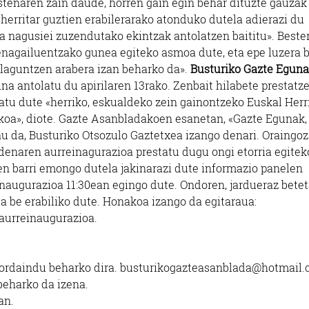
stenaren zain daude, horren gain egin behar dituzte gauzak 
 herritar guztien erabilerarako atonduko dutela adierazi du
ta nagusiei zuzendutako ekintzak antolatzen baititu». Beste
rdenagailuentzako gunea egiteko asmoa dute, eta epe luzera 
 laguntzen arabera izan beharko da».
Busturiko Gazte Eguna
 antolatu du apirilaren 13rako. Zenbait hilabete prestatzen
tu dute «herriko, eskualdeko zein gainontzeko Euskal Herr
akoa», diote. Gazte Asanbladakoen esanetan, «Gazte Egunak,
hau da, Busturiko Otsozulo Gaztetxea izango denari. Oraingoz
denaren aurreinagurazioa prestatu dugu ongi etorria egitek
en barri emongo dutela jakinarazi dute informazio panelen
einaugurazioa 11:30ean egingo dute. Ondoren, jardueraz bete
ia be erabiliko dute. Honakoa izango da egitaraua:
 aurreinaugurazioa.
ro ordaindu beharko dira. busturikogazteasanblada@hotmail
beharko da izena.
an.