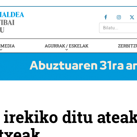
IMEDIA
AGURRAK / ESKELAK
ZERBITZ
irekiko ditu atea
txeak