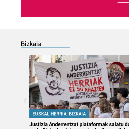
Bizkaia
EUSKAL HERRIA, BIZKAIA
tik
Justizia Anderrentzat plataformak salatu d