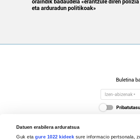
 gizon
oraindik badaudela «erantzule diren polizia
eta arduradun politikoak»
Buletina ba
Pribatutasu
Datuen erabilera arduratsua
Guk eta
gure 1022 kideek
sure informacio pertsonala, z