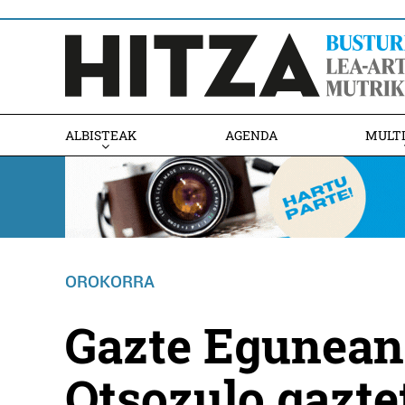
ALBISTEAK
AGENDA
MULT
OROKORRA
Gazte Egunean 
Otsozulo gazte