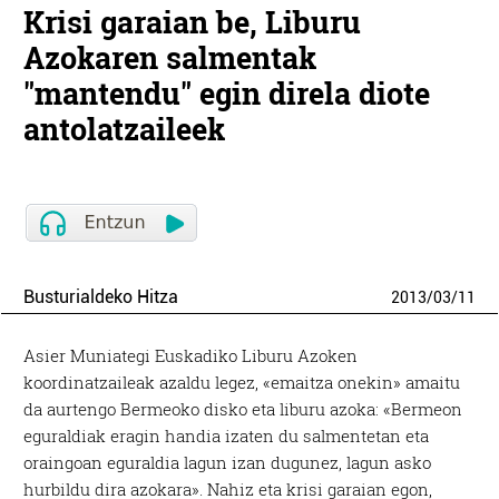
Krisi garaian be, Liburu
Azokaren salmentak
"mantendu" egin direla diote
antolatzaileek
Busturialdeko Hitza
2013
/
03
/
11
Asier Muniategi Euskadiko Liburu Azoken
koordinatzaileak azaldu legez, «emaitza onekin» amaitu
da aurtengo Bermeoko disko eta liburu azoka: «Bermeon
eguraldiak eragin handia izaten du salmentetan eta
oraingoan eguraldia lagun izan dugunez, lagun asko
hurbildu dira azokara». Nahiz eta krisi garaian egon,