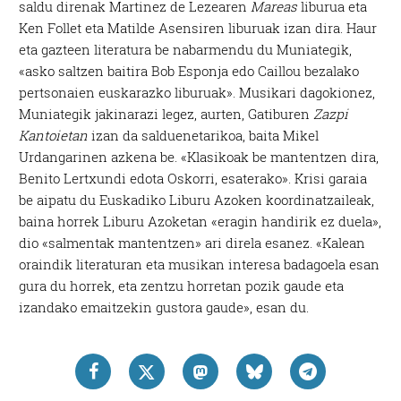
saldu direnak Martinez de Lezearen
Mareas
liburua eta
Ken Follet eta Matilde Asensiren liburuak izan dira. Haur
eta gazteen literatura be nabarmendu du Muniategik,
«asko saltzen baitira Bob Esponja edo Caillou bezalako
pertsonaien euskarazko liburuak». Musikari dagokionez,
Muniategik jakinarazi legez, aurten, Gatiburen
Zazpi
Kantoietan
izan da salduenetarikoa, baita Mikel
Urdangarinen azkena be. «Klasikoak be mantentzen dira,
Benito Lertxundi edota Oskorri, esaterako». Krisi garaia
be aipatu du Euskadiko Liburu Azoken koordinatzaileak,
baina horrek Liburu Azoketan «eragin handirik ez duela»,
dio «salmentak mantentzen» ari direla esanez. «Kalean
oraindik literaturan eta musikan interesa badagoela esan
gura du horrek, eta zentzu horretan pozik gaude eta
izandako emaitzekin gustora gaude», esan du.