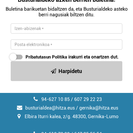
Buletina barikuetan bidaltzen da, eta Busturialdeko asteko
berri nagusiak biltzen ditu.
Pribatutasun Politika
irakurri eta onartzen dut.
Harpidetu
94-627 10 85 / 607 29 22 23
busturialdea@hitza.eus / gernika@hitza.eus
Elbira Iturri kalea, z/g. 48300, Gernika-Lumo