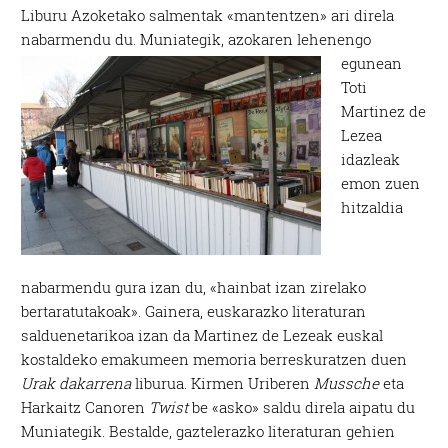
Liburu Azoketako salmentak «mantentzen» ari direla
nabarmendu du.
Muniategik, azokaren lehenengo
egunean
Toti
Martinez de
Lezea
idazleak
emon zuen
hitzaldia
nabarmendu gura izan du, «hainbat izan zirelako
bertaratutakoak». Gainera, euskarazko literaturan
salduenetarikoa izan da Martinez de Lezeak euskal
kostaldeko emakumeen memoria berreskuratzen duen
Urak dakarrena
liburua. Kirmen Uriberen
Mussche
eta
Harkaitz Canoren
Twist
be «asko» saldu direla aipatu du
Muniategik. Bestalde, gaztelerazko literaturan gehien