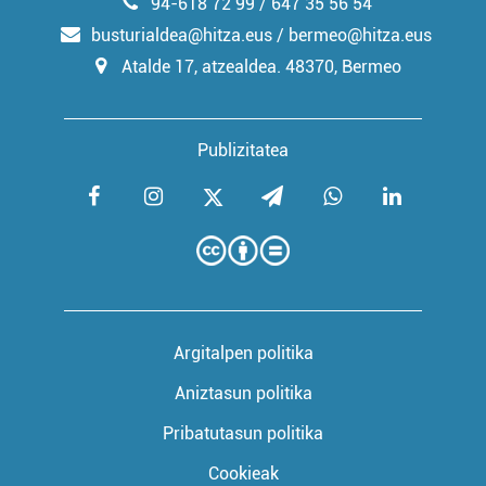
94-618 72 99 / 647 35 56 54
busturialdea@hitza.eus / bermeo@hitza.eus
Atalde 17, atzealdea. 48370, Bermeo
Publizitatea
Argitalpen politika
Aniztasun politika
Pribatutasun politika
Cookieak