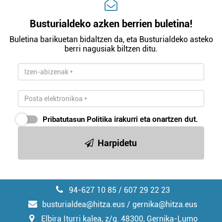
Busturialdeko azken berrien buletina!
Buletina barikuetan bidaltzen da, eta Busturialdeko asteko
berri nagusiak biltzen ditu.
Pribatutasun Politika
irakurri eta onartzen dut.
Harpidetu
94-627 10 85 / 607 29 22 23
busturialdea@hitza.eus / gernika@hitza.eus
Elbira Iturri kalea, z/g. 48300, Gernika-Lumo