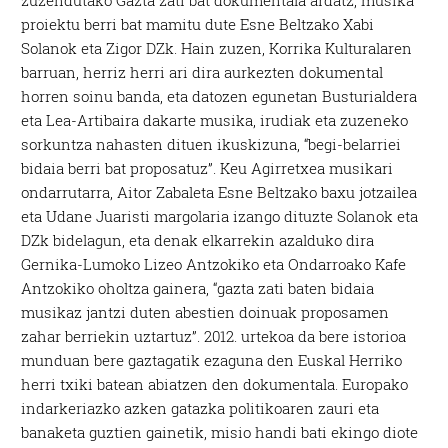
zuzendutako Gazta zati bat dokumentala ardatz, musika
proiektu berri bat mamitu dute Esne Beltzako Xabi
Solanok eta Zigor DZk. Hain zuzen, Korrika Kulturalaren
barruan, herriz herri ari dira aurkezten dokumental
horren soinu banda, eta datozen egunetan Busturialdera
eta Lea-Artibaira dakarte musika, irudiak eta zuzeneko
sorkuntza nahasten dituen ikuskizuna, “begi-belarriei
bidaia berri bat proposatuz”. Keu Agirretxea musikari
ondarrutarra, Aitor Zabaleta Esne Beltzako baxu jotzailea
eta Udane Juaristi margolaria izango dituzte Solanok eta
DZk bidelagun, eta denak elkarrekin azalduko dira
Gernika-Lumoko Lizeo Antzokiko eta Ondarroako Kafe
Antzokiko oholtza gainera, “gazta zati baten bidaia
musikaz jantzi duten abestien doinuak proposamen
zahar berriekin uztartuz”. 2012. urtekoa da bere istorioa
munduan bere gaztagatik ezaguna den Euskal Herriko
herri txiki batean abiatzen den dokumentala. Europako
indarkeriazko azken gatazka politikoaren zauri eta
banaketa guztien gainetik, misio handi bati ekingo diote