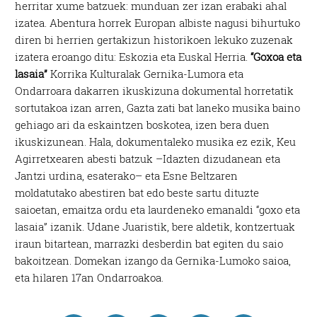
herritar xume batzuek: munduan zer izan erabaki ahal
izatea. Abentura horrek Europan albiste nagusi bihurtuko
diren bi herrien gertakizun historikoen lekuko zuzenak
izatera eroango ditu: Eskozia eta Euskal Herria.
“Goxoa eta
lasaia”
Korrika Kulturalak Gernika-Lumora eta
Ondarroara dakarren ikuskizuna dokumental horretatik
sortutakoa izan arren, Gazta zati bat laneko musika baino
gehiago ari da eskaintzen boskotea, izen bera duen
ikuskizunean. Hala, dokumentaleko musika ez ezik, Keu
Agirretxearen abesti batzuk –Idazten dizudanean eta
Jantzi urdina, esaterako– eta Esne Beltzaren
moldatutako abestiren bat edo beste sartu dituzte
saioetan, emaitza ordu eta laurdeneko emanaldi “goxo eta
lasaia” izanik. Udane Juaristik, bere aldetik, kontzertuak
iraun bitartean, marrazki desberdin bat egiten du saio
bakoitzean. Domekan izango da Gernika-Lumoko saioa,
eta hilaren 17an Ondarroakoa.