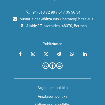
94-618 72 99 / 647 35 56 54
busturialdea@hitza.eus / bermeo@hitza.eus
Atalde 17, atzealdea. 48370, Bermeo
Publizitatea
Argitalpen politika
Aniztasun politika