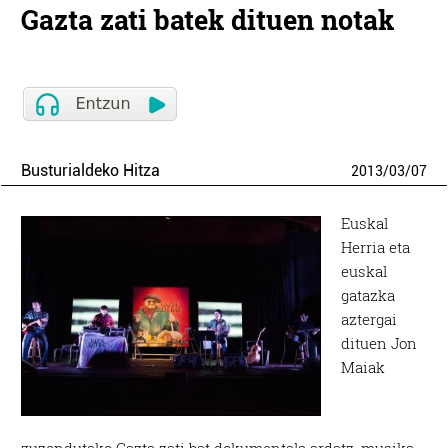
Gazta zati batek dituen notak
Busturialdeko Hitza
2013
/
03
/
07
Euskal
Herria eta
euskal
gatazka
aztergai
dituen Jon
Maiak