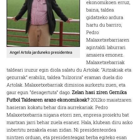
ekonomikoen erruz,
baina, taldea
gidatzeko ardura
hartu du barriro,
Pedro
Malaxetxebarriaren
agintaldi laburrari
Angel Artola jarduneko presidentea
amaiera emonez.
Malaxetxebarriak
taldeari iruzur egin diola salatu du Artolak. “Aitzakiak eta
gezurrak” erabiliz, taldea “hilzorira” eraman duela dio
Artolak. Malaxetxebarriak dimisioa aurkeztu zuen, eta
gaur egun “desagertuta” dago.
Zelan hasi ziren Gernika
Futbol Taldearen arazo ekonomikoak?
2012ko maiatzaren
hasieran kokatu behar dira aurrekariak. Pedro
Malaxetxebarria nigana etorri zen, enpresa proiektu bat
martxan jarri behar zuela esanez. Hala, klubean diru asko
inbertitu zezakela esan zidan. Ni presidenteordea
nintzen orduan, eta presidenteagaz berba egiteko esan