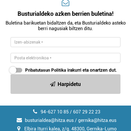
Busturialdeko azken berrien buletina!
Buletina barikuetan bidaltzen da, eta Busturialdeko asteko
berri nagusiak biltzen ditu.
Pribatutasun Politika
irakurri eta onartzen dut.
Harpidetu
94-627 10 85 / 607 29 22 23
busturialdea@hitza.eus / gernika@hitza.eus
Elbira Iturri kalea, z/g. 48300, Gernika-Lumo