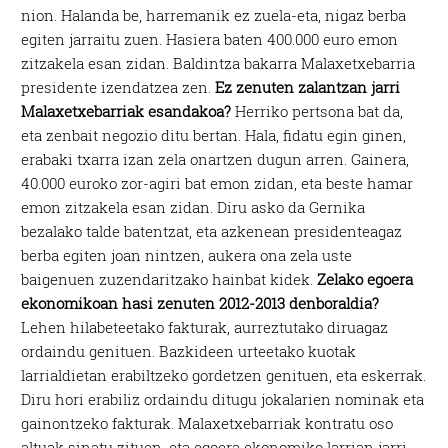
nion. Halanda be, harremanik ez zuela-eta, nigaz berba
egiten jarraitu zuen. Hasiera baten 400.000 euro emon
zitzakela esan zidan. Baldintza bakarra Malaxetxebarria
presidente izendatzea zen.
Ez zenuten zalantzan jarri
Malaxetxebarriak esandakoa?
Herriko pertsona bat da,
eta zenbait negozio ditu bertan. Hala, fidatu egin ginen,
erabaki txarra izan zela onartzen dugun arren. Gainera,
40.000 euroko zor-agiri bat emon zidan, eta beste hamar
emon zitzakela esan zidan. Diru asko da Gernika
bezalako talde batentzat, eta azkenean presidenteagaz
berba egiten joan nintzen, aukera ona zela uste
baigenuen zuzendaritzako hainbat kidek.
Zelako egoera
ekonomikoan hasi zenuten 2012-2013 denboraldia?
Lehen hilabeteetako fakturak, aurreztutako diruagaz
ordaindu genituen. Bazkideen urteetako kuotak
larrialdietan erabiltzeko gordetzen genituen, eta eskerrak.
Diru hori erabiliz ordaindu ditugu jokalarien nominak eta
gainontzeko fakturak. Malaxetxebarriak kontratu oso
altuak sinatu zituen, eta egoera ekonomiko larrian jarri