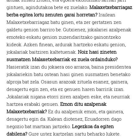
gintuen, agindutakoa bete ez zuelako.
Malaxetxebarriagaz
berba egitea lortu zenuten garai horretan?
Irailean
Malaxetxebarriagaz batu ginen, eta zer gertatzen zen
galdetu genion barriro be. Gutxienez, jokalariei azalpenak
emoteko eskatu genion zuzendaritzako gainontzeko
kideok. Azken finean, ardurak hartzeko eskatu genion,
jokalariak baitziren kaltetuenak.
Noiz hasi zineten
susmatzen Malaxetxebarriak ez zuela ordainduko?
Hasieratik izan du jokaera oso arraroa, baina presidentea
jokalariekin batu ostean hasi ginen susmatzen benetako
alproja bat zela. Osasun arazoak zituela esanez, gainera,
desagertu egin zen, eta ez genuen haren barririk izan.
Jokalariak nigana etorri ziren azalpen eske, eta neurriak
hartzea erabaki genuen.
Emon ditu azalpenak
Malaxetxebarriak?
Ez du azalpenik emon, eta gainera,
desagertu egin da. Kalean diotenez, Ecuadorren dago
negozio bat martxan jartzeko.
Legezkoa da egiten
dabilena?
Gure ustez kartzelan sartu beharko lukete.