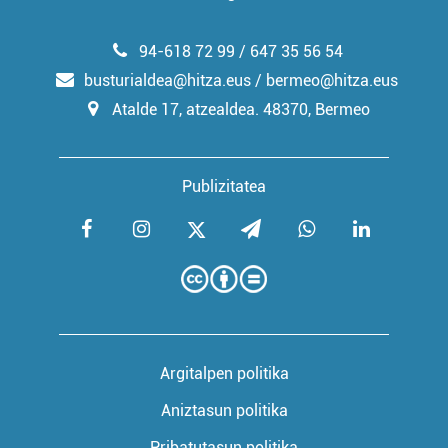
94-618 72 99 / 647 35 56 54
busturialdea@hitza.eus / bermeo@hitza.eus
Atalde 17, atzealdea. 48370, Bermeo
Publizitatea
Argitalpen politika
Aniztasun politika
Pribatutasun politika