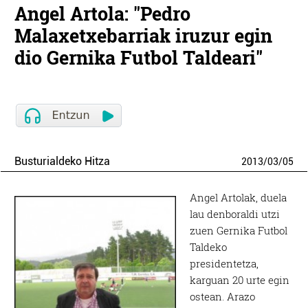
Angel Artola: "Pedro
Malaxetxebarriak iruzur egin
dio Gernika Futbol Taldeari"
Busturialdeko Hitza
2013
/
03
/
05
Angel Artolak, duela
lau denboraldi utzi
zuen Gernika Futbol
Taldeko
presidentetza,
karguan 20 urte egin
ostean. Arazo