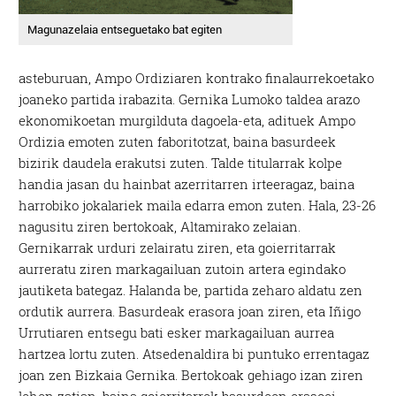
Magunazelaia entseguetako bat egiten
asteburuan, Ampo Ordiziaren kontrako finalaurrekoetako
joaneko partida irabazita. Gernika Lumoko taldea arazo
ekonomikoetan murgilduta dagoela-eta, adituek Ampo
Ordizia emoten zuten faboritotzat, baina basurdeek
bizirik daudela erakutsi zuten. Talde titularrak kolpe
handia jasan du hainbat azerritarren irteeragaz, baina
harrobiko jokalariek maila edarra emon zuten. Hala, 23-26
nagusitu ziren bertokoak, Altamirako zelaian.
Gernikarrak urduri zelairatu ziren, eta goierritarrak
aurreratu ziren markagailuan zutoin artera egindako
jautiketa bategaz. Halanda be, partida zeharo aldatu zen
ordutik aurrera. Basurdeak erasora joan ziren, eta Iñigo
Urrutiaren entsegu bati esker markagailuan aurrea
hartzea lortu zuten. Atsedenaldira bi puntuko errentagaz
joan zen Bizkaia Gernika. Bertokoak gehiago izan ziren
lehen zatian, baina goierritarrek basurdeen erasoei