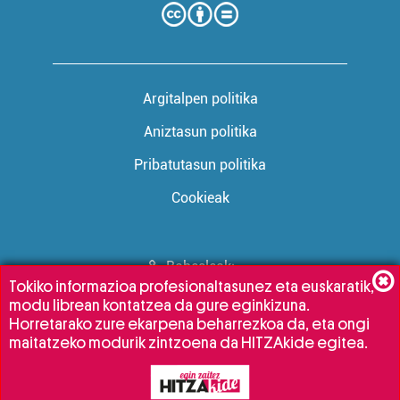
Argitalpen politika
Aniztasun politika
Pribatutasun politika
Cookieak
Babesleak:
Tokiko informazioa profesionaltasunez eta euskaratik,
modu librean kontatzea da gure eginkizuna.
Horretarako zure ekarpena beharrezkoa da, eta ongi
maitatzeko modurik zintzoena da HITZAkide egitea.