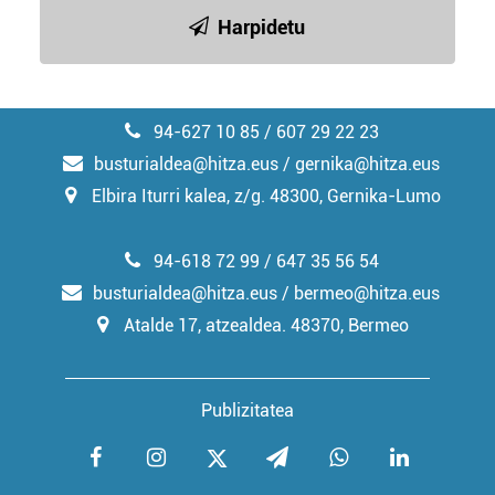
Harpidetu
94-627 10 85 / 607 29 22 23
busturialdea@hitza.eus / gernika@hitza.eus
Elbira Iturri kalea, z/g. 48300, Gernika-Lumo
94-618 72 99 / 647 35 56 54
busturialdea@hitza.eus / bermeo@hitza.eus
Atalde 17, atzealdea. 48370, Bermeo
Publizitatea