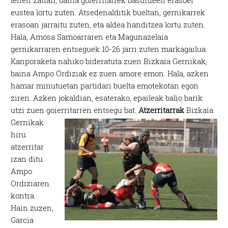
eustea lortu zuten. Atsedenalditik bueltan, gernikarrek
erasoan jarraitu zuten, eta aldea handitzea lortu zuten.
Hala, Amosa Samoarraren eta Magunazelaia
gernikarraren entseguek 10-26 jarri zuten markagailua.
Kanporaketa nahiko bideratuta zuen Bizkaia Gernikak,
baina Ampo Ordiziak ez zuen amore emon. Hala, azken
hamar minutuetan partidari buelta emotekotan egon
ziren. Azken jokaldian, esaterako, epaileak balio barik
utzi zuen goierritarren entsegu bat.
Atzerritarrak
Bizkaia
Gernikak
hiru
atzerritar
izan ditu
Ampo
Ordiziaren
kontra.
Hain zuzen,
Garcia