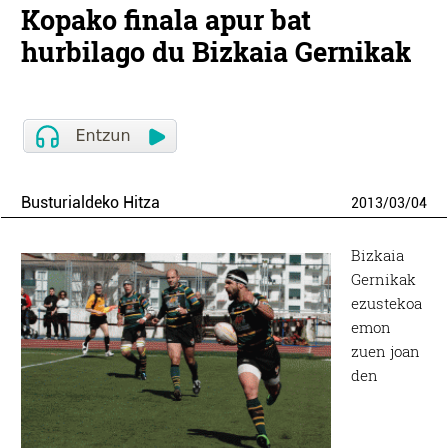
Kopako finala apur bat
hurbilago du Bizkaia Gernikak
Busturialdeko Hitza
2013
/
03
/
04
Bizkaia
Gernikak
ezustekoa
emon
zuen joan
den