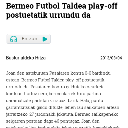
Bermeo Futbol Taldea play-off
postuetatik urrundu da
Busturialdeko Hitza
2013
/
03
/
04
Joan den asteburuan Pasaiaren kontra 0-0 bardindu
ostean, Bermeo Futbol Taldea play-off postuetatik
urrundu da. Pasaiaren kontra galdutako neurketa
kontuan hartuz gero, bermeotarrek hiru partida
daramatzate partidarik irabazi barik. Hala, puntu
garrantzitsuak galdu dituzte, lehen lau sailkatuen artean
jarraitzeko. 27 jardunaldi jokatuta, Bermeo sailkapeneko
seigarren postuan dago 46 puntugaz. Joan den
asteburuko liga jardunaldia jokatu aurretik, kostaldekoak