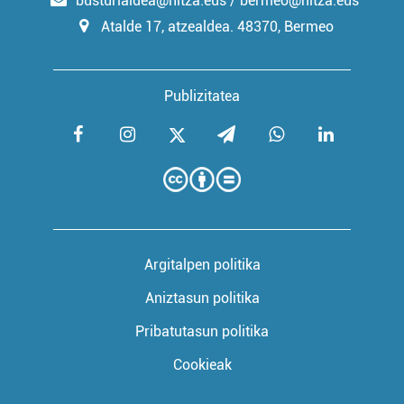
busturialdea@hitza.eus / bermeo@hitza.eus
Atalde 17, atzealdea. 48370, Bermeo
Publizitatea
Argitalpen politika
Aniztasun politika
Pribatutasun politika
Cookieak