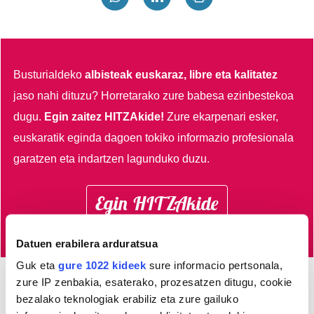
Busturialdeko
albisteak euskaraz, libre eta kalitatez
jaso nahi dituzu?
Horretarako zure babesa ezinbestekoa
dugu.
Egin zaitez HITZAkide!
Zure ekarpenari esker,
euskaratik eginda dagoen tokiko informazio profesionala
garatzen eta indartzen lagunduko duzu.
Egin HITZAkide
Datuen erabilera arduratsua
Guk eta
gure 1022 kideek
sure informacio pertsonala,
zure IP zenbakia, esaterako, prozesatzen ditugu, cookie
AGENDA
bezalako teknologiak erabiliz eta zure gailuko