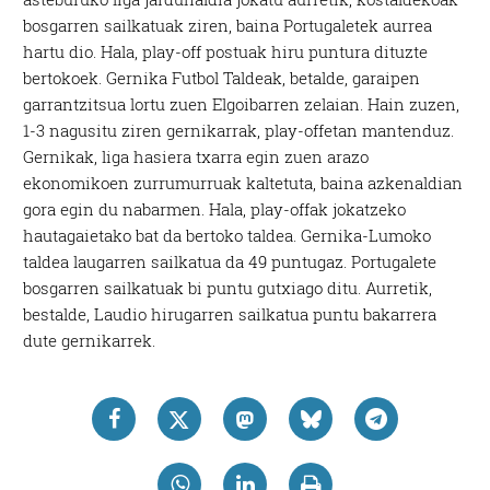
bosgarren sailkatuak ziren, baina Portugaletek aurrea
hartu dio. Hala, play-off postuak hiru puntura dituzte
bertokoek. Gernika Futbol Taldeak, betalde, garaipen
garrantzitsua lortu zuen Elgoibarren zelaian. Hain zuzen,
1-3 nagusitu ziren gernikarrak, play-offetan mantenduz.
Gernikak, liga hasiera txarra egin zuen arazo
ekonomikoen zurrumurruak kaltetuta, baina azkenaldian
gora egin du nabarmen. Hala, play-offak jokatzeko
hautagaietako bat da bertoko taldea. Gernika-Lumoko
taldea laugarren sailkatua da 49 puntugaz. Portugalete
bosgarren sailkatuak bi puntu gutxiago ditu. Aurretik,
bestalde, Laudio hirugarren sailkatua puntu bakarrera
dute gernikarrek.