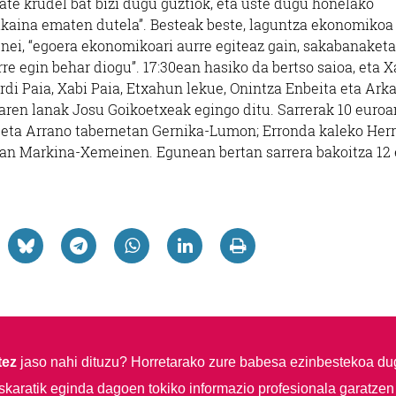
tate krudel bat bizi dugu guztiok, eta uste dugu honelako
ikaina ematen dutela”. Besteak beste, laguntza ekonomikoa
nei, “egoera ekonomikoari aurre egiteaz gain, sakabanaket
re egin behar diogu”. 17:30ean hasiko da bertso saioa, eta X
erdi Paia, Xabi Paia, Etxahun lekue, Onintza Enbeita eta Arka
learen lanak Josu Goikoetxeak egingo ditu. Sarrerak 10 euroa
a eta Arrano tabernetan Gernika-Lumon; Erronda kaleko Herr
an Markina-Xemeinen. Egunean bertan sarrera bakoitza 12 
tez
jaso nahi dituzu?
Horretarako zure babesa ezinbestekoa du
skaratik eginda dagoen tokiko informazio profesionala garatzen