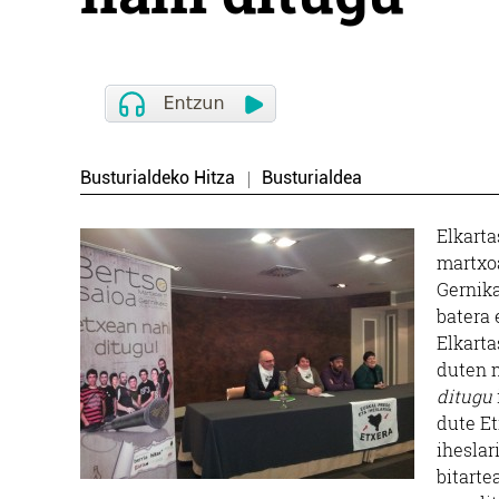
Busturialdeko Hitza
Busturialdea
Elkarta
martxoa
Gernika
batera 
Elkarta
duten 
ditugu
dute Et
iheslar
bitarte