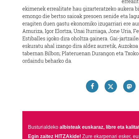
erreali
ekimenek errealitate hau gizarteratzeko aukera b
emongo die bertso saioak presoen senide eta lagu
eragiten duen gastu ekonomiko izugarriari ere aur
Amuriza, Igor Elortza, Unai Iturriaga, Jone Uria, F
Estiballes igoko dira oholtza gainera. Gai-jartzai
eskuratu ahal izango dira aldez aurretik, Auzoko
tabernan Bilbon; Plateruenan Durangon eta Txoko
ordaindu beharko da.
Busturialdeko
albisteak euskaraz, libre eta kalita
Egin zaitez HITZAkide!
Zure ekarpenari esker, eu