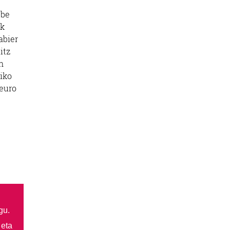
 be
ak
abier
itz
n
iko
euro
gu.
 eta