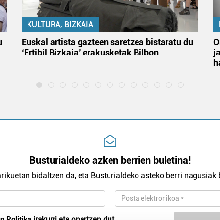
KULTURA, BIZKAIA
u
Euskal artista gazteen saretzea bistaratu du
O
‘Ertibil Bizkaia’ erakusketak Bilbon
j
h
Busturialdeko azken berrien buletina!
rikuetan bidaltzen da, eta Busturialdeko asteko berri nagusiak b
n Politika
irakurri eta onartzen dut.