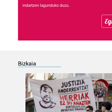
indartzen lagunduko duzu.
Eg
Bizkaia