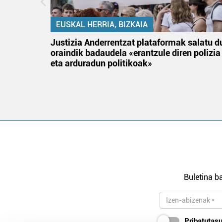
EUSKAL HERRIA, BIZKAIA
an
Justizia Anderrentzat plataformak salatu d
oraindik badaudela «erantzule diren polizia
eta arduradun politikoak»
Buletina ba
Pribatutasu