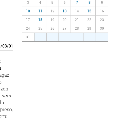
3
4
5
6
7
8
9
10
11
12
13
14
15
16
17
18
19
20
21
22
23
24
25
26
27
28
29
30
31
1
2
3
4
5
6
3
/
03
/
01
k
u
oagaz
o.
tzen
 nahi
du
preso,
ortu