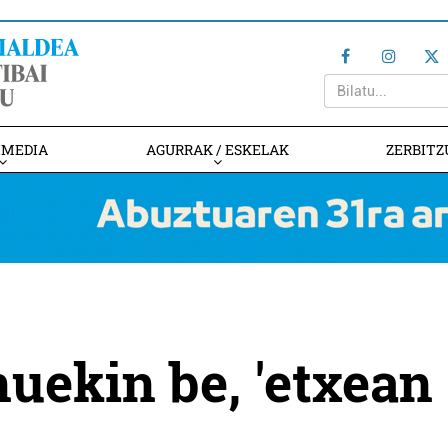
IMEDIA
AGURRAK / ESKELAK
ZERBITZ
nuekin be, 'etxean