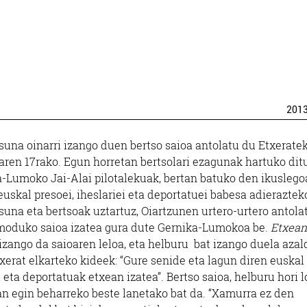
201
suna oinarri izango duen bertso saioa antolatu du Etxerate
ren 17rako. Egun horretan bertsolari ezagunak hartuko dit
-Lumoko Jai-Alai pilotalekuak, bertan batuko den ikusleg
euskal presoei, iheslariei eta deportatuei babesa adieraztek
suna eta bertsoak uztartuz, Oiartzunen urtero-urtero antola
moduko saioa izatea gura dute Gernika-Lumokoa be.
Etxean
izango da saioaren leloa, eta helburu bat izango duela azal
xerat elkarteko kideek: “Gure senide eta lagun diren euskal 
i eta deportatuak etxean izatea”. Bertso saioa, helburu hori l
an egin beharreko beste lanetako bat da. “Xamurra ez den