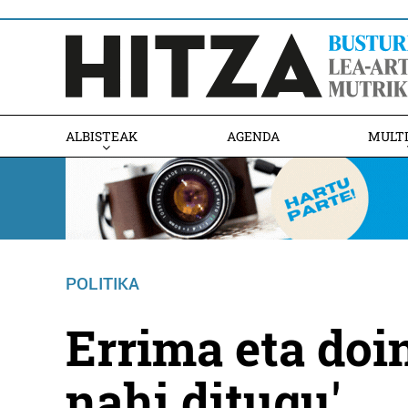
ALBISTEAK
AGENDA
MULT
POLITIKA
Errima eta doi
nahi ditugu'