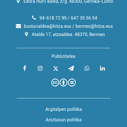
Elbira Iturri kalea, z/g. 48300, Gernika-Lumo
94-618 72 99 / 647 35 56 54
busturialdea@hitza.eus / bermeo@hitza.eus
Atalde 17, atzealdea. 48370, Bermeo
Publizitatea
Argitalpen politika
Aniztasun politika