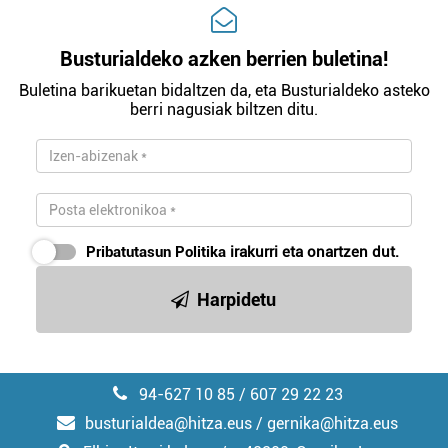
Busturialdeko azken berrien buletina!
Buletina barikuetan bidaltzen da, eta Busturialdeko asteko
berri nagusiak biltzen ditu.
Pribatutasun Politika
irakurri eta onartzen dut.
Harpidetu
94-627 10 85 / 607 29 22 23
busturialdea@hitza.eus / gernika@hitza.eus