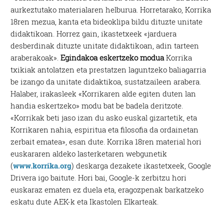
aurkeztutako materialaren helburua. Horretarako, Korrika
18ren mezua, kanta eta bideoklipa bildu dituzte unitate
didaktikoan. Horrez gain, ikastetxeek «jarduera
desberdinak dituzte unitate didaktikoan, adin tarteen
araberakoak».
Egindakoa eskertzeko modua
Korrika
txikiak antolatzen eta prestatzen laguntzeko baliagarria
be izango da unitate didaktikoa, sustatzaileen arabera.
Halaber, irakasleek «Korrikaren alde egiten duten lan
handia eskertzeko» modu bat be badela deritzote.
«Korrikak beti jaso izan du asko euskal gizartetik, eta
Korrikaren nahia, espiritua eta filosofia da ordainetan
zerbait ematea», esan dute. Korrika 18ren material hori
euskararen aldeko lasterketaren webgunetik
(
www.korrika.org
) deskarga dezakete ikastetxeek, Google
Drivera igo baitute. Hori bai, Google-k zerbitzu hori
euskaraz ematen ez duela eta, eragozpenak barkatzeko
eskatu dute AEK-k eta Ikastolen Elkarteak.