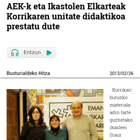
AEK-k eta Ikastolen Elkarteak
Korrikaren unitate didaktikoa
prestatu dute
Busturialdeko Hitza
2013
/
02
/
26
Korrikari
buruzko
materiala
adin tarte
guztietako
ikasleei
(haur