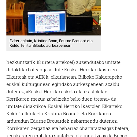
Ezker eskuin, Kristina Boan, Edurne Brouard eta
Koldo Tellitu, Bilboko aurkezpenean
hezkuntzatik 18 urtera artekoei) zuzendutako unitate
didaktiko batean jaso dute Euskal Herriko Ikastolen
Elkarteak eta AEK-k, elkarlanean. Bilboko Kalderapeko
euskal kulturgunean egindako aurkezpenean azaldu
dutenez, «Euskal Herriko eskola eta ikastoletan
Korrikaren mezua zabaltzeko balio duen tresna» da
unitate didaktikoa. Euskal Herriko Ikastolen Elkarteko
Koldo Tellituk eta Kristina Boanek eta Korrikaren
arduradun Edurne Brouardek nabarmendu dutenez,
Korrikaren zergatiaz eta beharraz ohartarazteagaz batera,
«euskararen erabilera sustatzea eta indartzea» da Bilbon