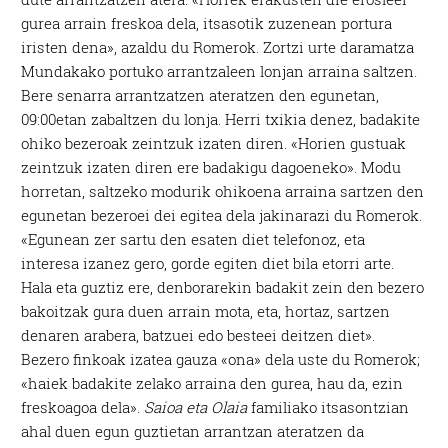
gurea arrain freskoa dela, itsasotik zuzenean portura
iristen dena», azaldu du Romerok. Zortzi urte daramatza
Mundakako portuko arrantzaleen lonjan arraina saltzen.
Bere senarra arrantzatzen ateratzen den egunetan,
09:00etan zabaltzen du lonja. Herri txikia denez, badakite
ohiko bezeroak zeintzuk izaten diren. «Horien gustuak
zeintzuk izaten diren ere badakigu dagoeneko». Modu
horretan, saltzeko modurik ohikoena arraina sartzen den
egunetan bezeroei dei egitea dela jakinarazi du Romerok.
«Egunean zer sartu den esaten diet telefonoz, eta
interesa izanez gero, gorde egiten diet bila etorri arte.
Hala eta guztiz ere, denborarekin badakit zein den bezero
bakoitzak gura duen arrain mota, eta, hortaz, sartzen
denaren arabera, batzuei edo besteei deitzen diet».
Bezero finkoak izatea gauza «ona» dela uste du Romerok;
«haiek badakite zelako arraina den gurea, hau da, ezin
freskoagoa dela».
Saioa eta Olaia
familiako itsasontzian
ahal duen egun guztietan arrantzan ateratzen da