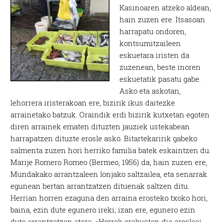
Kasinoaren atzeko aldean,
hain zuzen ere. Itsasoan
harrapatu ondoren,
kontsumitzaileen
eskuetara iristen da
zuzenean, beste inoren
eskuetatik pasatu gabe.
Asko eta askotan,
lehorrera iristerakoan ere, bizirik ikus daitezke
arrainetako batzuk. Oraindik erdi bizirik kutxetan egoten
diren arrainek ematen dituzten jauziek ustekabean
harrapatzen dituzte erosle asko. Bitartekaririk gabeko
salmenta zuzen hori herriko familia batek eskaintzen du.
Marije Romero Romeo (Bermeo, 1956) da, hain zuzen ere,
Mundakako arrantzaleen lonjako saltzailea, eta senarrak
egunean bertan arrantzatzen dituenak saltzen ditu.
Herrian horren ezaguna den arraina erosteko txoko hori,
baina, ezin dute egunero ireki; izan ere, egunero ezin
dute arrantzatzen atera. «Horrek erakusten die erosleei