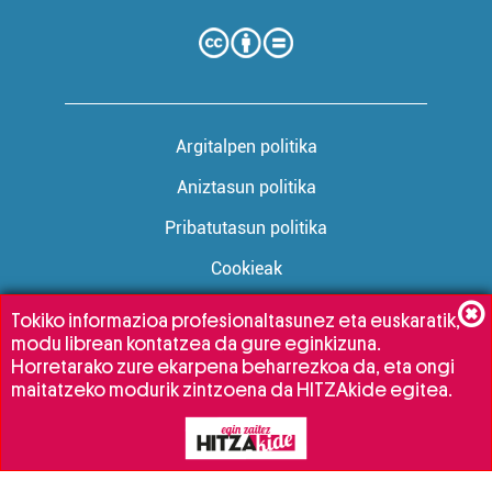
Argitalpen politika
Aniztasun politika
Pribatutasun politika
Cookieak
Tokiko informazioa profesionaltasunez eta euskaratik,
modu librean kontatzea da gure eginkizuna.
Babesleak:
Horretarako zure ekarpena beharrezkoa da, eta ongi
maitatzeko modurik zintzoena da HITZAkide egitea.