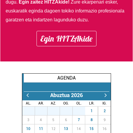
dugu.
Egin zaitez HITZAkide!
Zure ekarpenari esker,
datuen atalean. Edozein unetan alda edo ken dezakezu
euskaratik eginda dagoen tokiko informazio profesionala
zure baimena Cookieen adierazpenean.
garatzen eta indartzen lagunduko duzu.
Webgune honek cookie propioak eta hirugarrenen cookie-
fitxategiak erabiltzen ditu. Zure esperientzia eta
Egin HITZAkide
zerbitzuak hobetzeko asmoz, cookie teknologiaz
baliatzen gara. Ohar hau onartuz gero, teknologia hori
erabiltzeko baimen esplizitua ematen diguzu.
Gehiago
irakurri
AGENDA
Abuztua 2026
AL.
AR.
AZ.
OG.
OL.
LR.
IG.
27
28
29
30
31
1
2
3
4
5
6
7
8
9
10
11
12
13
14
15
16