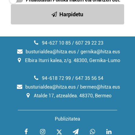
Pribatutasun Politika
irakurri eta onartzen dut.
Harpidetu
94-627 10 85 / 607 29 22 23
busturialdea@hitza.eus / gernika@hitza.eus
Elbira Iturri kalea, z/g. 48300, Gernika-Lumo
94-618 72 99 / 647 35 56 54
busturialdea@hitza.eus / bermeo@hitza.eus
Atalde 17, atzealdea. 48370, Bermeo
Publizitatea