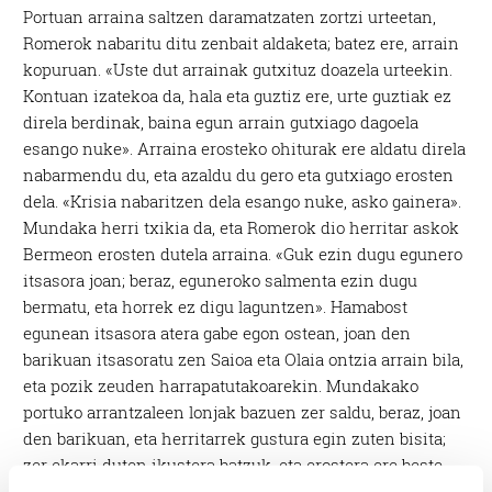
Portuan arraina saltzen daramatzaten zortzi urteetan,
Romerok nabaritu ditu zenbait aldaketa; batez ere, arrain
kopuruan. «Uste dut arrainak gutxituz doazela urteekin.
Kontuan izatekoa da, hala eta guztiz ere, urte guztiak ez
direla berdinak, baina egun arrain gutxiago dagoela
esango nuke». Arraina erosteko ohiturak ere aldatu direla
nabarmendu du, eta azaldu du gero eta gutxiago erosten
dela. «Krisia nabaritzen dela esango nuke, asko gainera».
Mundaka herri txikia da, eta Romerok dio herritar askok
Bermeon erosten dutela arraina. «Guk ezin dugu egunero
itsasora joan; beraz, eguneroko salmenta ezin dugu
bermatu, eta horrek ez digu laguntzen». Hamabost
egunean itsasora atera gabe egon ostean, joan den
barikuan itsasoratu zen Saioa eta Olaia ontzia arrain bila,
eta pozik zeuden harrapatutakoarekin. Mundakako
portuko arrantzaleen lonjak bazuen zer saldu, beraz, joan
den barikuan, eta herritarrek gustura egin zuten bisita;
zer ekarri duten ikustera batzuk, eta erostera ere beste
hainbeste. Romeroren telefonoa ere, geratu barik ibili zen