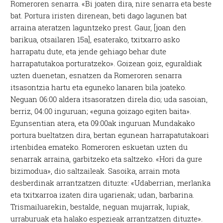
Romeroren senarra. «Bi joaten dira, nire senarra eta beste
bat. Portura iristen direnean, beti dago lagunen bat
arraina ateratzen laguntzeko prest. Gaur, [joan den
barikua, otsailaren 15a], esaterako, txitxarro asko
harrapatu dute, eta jende gehiago behar dute
harrapatutakoa porturatzeko». Goizean goiz, eguraldiak
uzten duenetan, esnatzen da Romeroren senarra
itsasontzia hartu eta eguneko lanaren bila joateko.
Neguan 06:00 aldera itsasoratzen direla dio; uda sasoian,
berriz, 04:00 inguruan; «eguna goizago egiten baita».
Egunsentian atera, eta 09:00ak inguruan Mundakako
portura bueltatzen dira, bertan egunean harrapatutakoari
irtenbidea emateko. Romeroren eskuetan uzten du
senarrak arraina, garbitzeko eta saltzeko. «Hori da gure
bizimodua», dio saltzaileak. Sasoika, arrain mota
desberdinak arrantzatzen dituzte: «Udaberrian, merlanka
eta txitxarroa izaten dira ugarienak; udan, barbarina.
Trismailuarekin, bestalde, neguan mujarrak, lupiak,
urraburuak eta halako espezieak arrantzatzen dituzte».