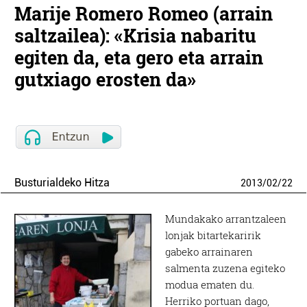
Marije Romero Romeo (arrain
saltzailea): «Krisia nabaritu
egiten da, eta gero eta arrain
gutxiago erosten da»
Busturialdeko Hitza
2013
/
02
/
22
Mundakako arrantzaleen
lonjak bitartekaririk
gabeko arrainaren
salmenta zuzena egiteko
modua ematen du.
Herriko portuan dago,