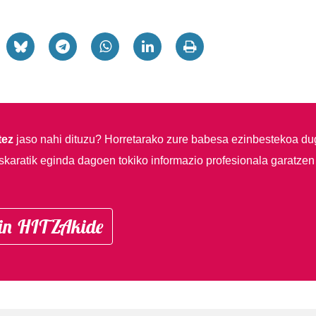
tez
jaso nahi dituzu?
Horretarako zure babesa ezinbestekoa du
skaratik eginda dagoen tokiko informazio profesionala garatzen
in HITZAkide