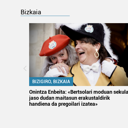
Bizkaia
BIZIGIRO, BIZKAIA
na
Onintza Enbeita: «Bertsolari moduan sekul
jaso dudan maitasun erakustaldirik
handiena da pregoilari izatea»