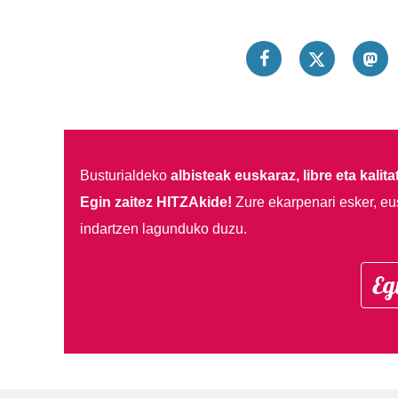
Busturialdeko
albisteak euskaraz, libre eta kalita
Egin zaitez HITZAkide!
Zure ekarpenari esker, eu
indartzen lagunduko duzu.
Eg