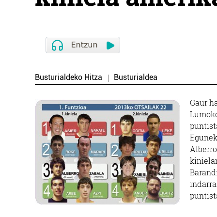
Busturialdeko Hitza
Busturialdea
Gaur ha
Lumoko 
puntist
Egunek
Alberro
kiniela
Barandi
indarra
puntist