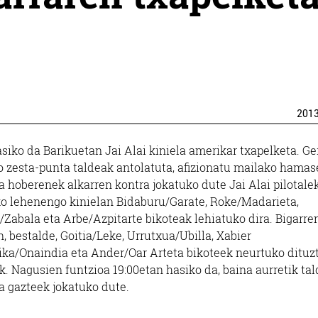
201
siko da Barikuetan Jai Alai kiniela amerikar txapelketa. Ge
zesta-punta taldeak antolatuta, afizionatu mailako hamas
a hoberenek alkarren kontra jokatuko dute Jai Alai pilotale
o lehenengo kinielan Bidaburu/Garate, Roke/Madarieta,
/Zabala eta Arbe/Azpitarte bikoteak lehiatuko dira. Bigarre
n, bestalde, Goitia/Leke, Urrutxua/Ubilla, Xabier
ka/Onaindia eta Ander/Oar Arteta bikoteek neurtuko dituz
k. Nagusien funtzioa 19:00etan hasiko da, baina aurretik ta
a gazteek jokatuko dute.