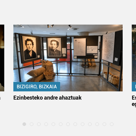
BIZIGIRO, BIZKAIA
a
Ezinbesteko andre ahaztuak
E
e