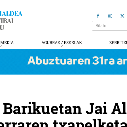
IMEDIA
AGURRAK / ESKELAK
ZERBITZ
 Barikuetan Jai Al
arraren txapelket