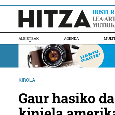
ALBISTEAK
AGENDA
MULT
KIROLA
Gaur hasiko da
kiniela amerik