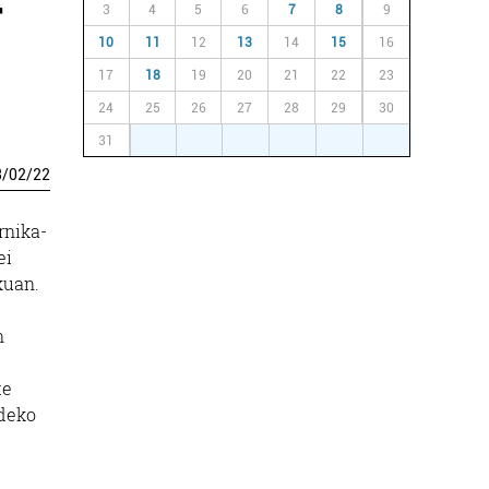
3
4
5
6
7
8
9
10
11
12
13
14
15
16
17
18
19
20
21
22
23
24
25
26
27
28
29
30
31
1
2
3
4
5
6
3
/
02
/
22
rnika-
ei
kuan.
n
te
ldeko