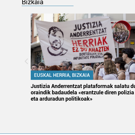
Bizkaia
EUSKAL HERRIA, BIZKAIA
an
Justizia Anderrentzat plataformak salatu d
oraindik badaudela «erantzule diren polizia
eta arduradun politikoak»