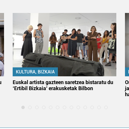
KULTURA, BIZKAIA
u
Euskal artista gazteen saretzea bistaratu du
O
‘Ertibil Bizkaia’ erakusketak Bilbon
j
h