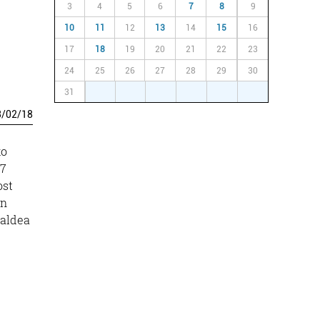
3
4
5
6
7
8
9
10
11
12
13
14
15
16
17
18
19
20
21
22
23
24
25
26
27
28
29
30
31
1
2
3
4
5
6
3
/
02
/
18
ko
-7
ost
en
 aldea