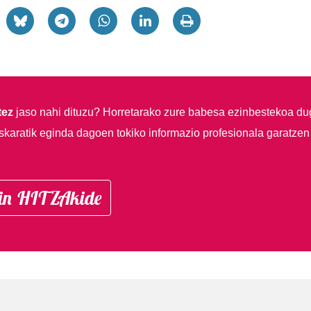
tez
jaso nahi dituzu?
Horretarako zure babesa ezinbestekoa du
skaratik eginda dagoen tokiko informazio profesionala garatzen
in HITZAkide