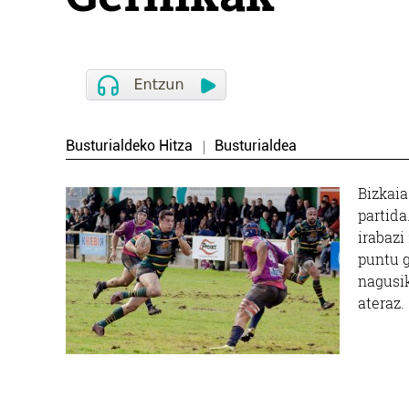
Busturialdeko Hitza
Busturialdea
Bizkaia
partida
irabazi
puntu g
nagusik
atera