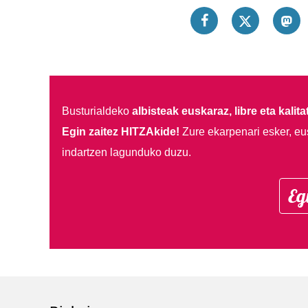
Busturialdeko
albisteak euskaraz, libre eta kalita
Egin zaitez HITZAkide!
Zure ekarpenari esker, eu
indartzen lagunduko duzu.
Eg