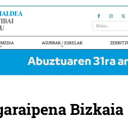
IMEDIA
AGURRAK / ESKELAK
ZERBITZ
 garaipena Bizkaia