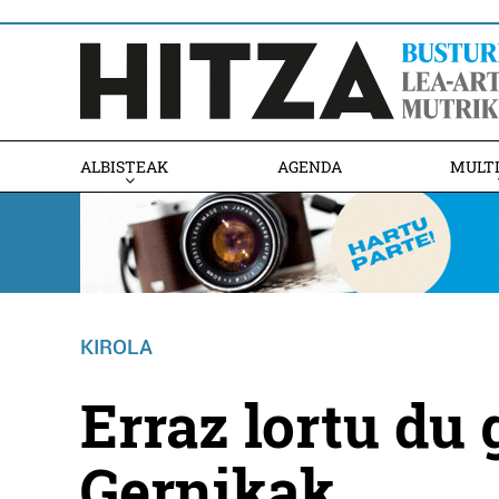
ALBISTEAK
AGENDA
MULT
KIROLA
Erraz lortu du
Gernikak