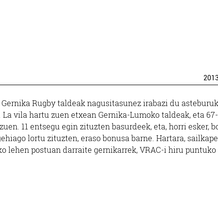
201
 Gernika Rugby taldeak nagusitasunez irabazi du asteburu
. La vila hartu zuen etxean Gernika-Lumoko taldeak, eta 67
 zuen. 11 entsegu egin zituzten basurdeek, eta, horri esker, b
ehiago lortu zituzten, eraso bonusa barne. Hartara, sailkap
o lehen postuan darraite gernikarrek, VRAC-i hiru puntuko
z.