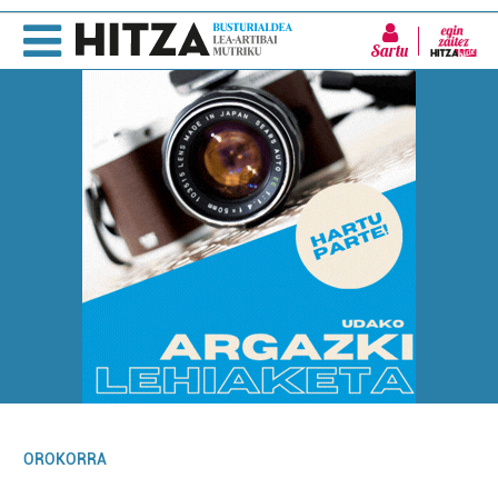
Sartu
OROKORRA