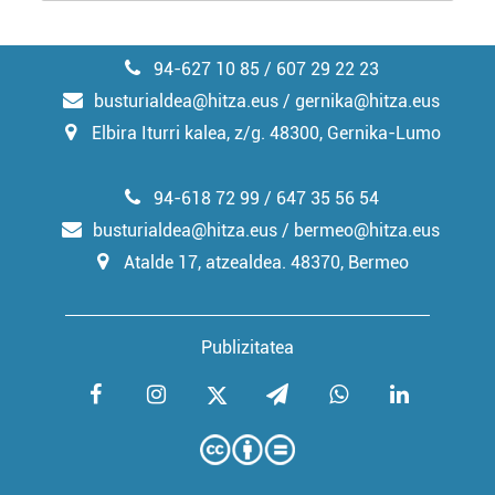
94-627 10 85 / 607 29 22 23
busturialdea@hitza.eus / gernika@hitza.eus
Elbira Iturri kalea, z/g. 48300, Gernika-Lumo
94-618 72 99 / 647 35 56 54
busturialdea@hitza.eus / bermeo@hitza.eus
Atalde 17, atzealdea. 48370, Bermeo
Publizitatea