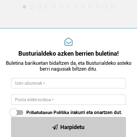
Busturialdeko azken berrien buletina!
Buletina barikuetan bidaltzen da, eta Busturialdeko asteko
berri nagusiak biltzen ditu.
Pribatutasun Politika
irakurri eta onartzen dut.
Harpidetu