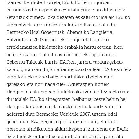
izan ezik», diote. Horrela, EAJk horren inguruan
egindako adierazpenak gezurtatu gura izan dituzte eta
«erantzukizunez» joka dezaten eskatu dio udalak. EAJko
zinegotziak «barriro gezurretan» ibiltzea salatu du
Bermeoko Udal Gobernuak. Abenduko Langileria
Batzordean, 2007an udaleko langileek hasitako
erreklamazioa likidatzeko erabakia hartu ostean, hori
bete ez izana salatu du asteon udaleko oposizioak.
Gobernu Taldeak, barriz, EAJren jarrera «arduragabea»
salatu gura izan du, «mahai negoziatzailean EAJrekin eta
sindikatuekin aho batez onartutakoa betetzen ari
garelako, eta hori badakite». Adierazpen horiek
«langileen eskubideen aurkakoak» izan daitezkeela uste
du udalak. EAJko zinegotzien helburua, beste behin be,
«langileak nahastea eta gaizki ulertuak sortzea» dela
adierazi dute Bermeoko Udaletik. 2007. urtean udal
gobernuan EAJ zegoela gogorarazten dute, eta «urte
horretan sindikatuen aldarrikapena izan zena eta EAJk
ez zituenak ordaindu» ordaintzen ari direla gaineratu.