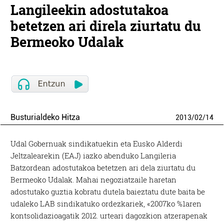
Langileekin adostutakoa
betetzen ari direla ziurtatu du
Bermeoko Udalak
Busturialdeko Hitza
2013
/
02
/
14
Udal Gobernuak sindikatuekin eta Eusko Alderdi
Jeltzalearekin (EAJ) iazko abenduko Langileria
Batzordean adostutakoa betetzen ari dela ziurtatu du
Bermeoko Udalak. Mahai negoziatzaile haretan
adostutako guztia kobratu dutela baieztatu dute baita be
udaleko LAB sindikatuko ordezkariek, «2007ko %1aren
kontsolidazioagatik 2012. urteari dagozkion atzerapenak