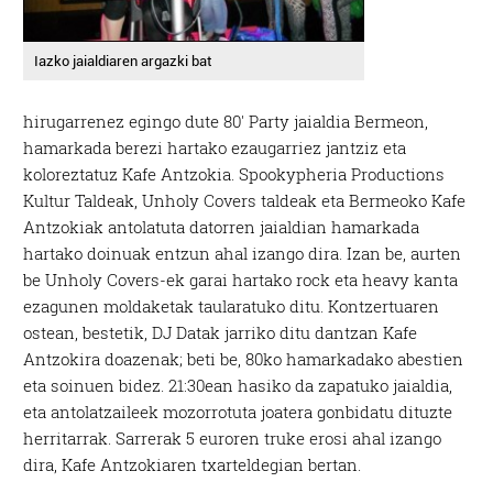
Iazko jaialdiaren argazki bat
hirugarrenez egingo dute 80′ Party jaialdia Bermeon,
hamarkada berezi hartako ezaugarriez jantziz eta
koloreztatuz Kafe Antzokia. Spookypheria Productions
Kultur Taldeak, Unholy Covers taldeak eta Bermeoko Kafe
Antzokiak antolatuta datorren jaialdian hamarkada
hartako doinuak entzun ahal izango dira. Izan be, aurten
be Unholy Covers-ek garai hartako rock eta heavy kanta
ezagunen moldaketak taularatuko ditu. Kontzertuaren
ostean, bestetik, DJ Datak jarriko ditu dantzan Kafe
Antzokira doazenak; beti be, 80ko hamarkadako abestien
eta soinuen bidez. 21:30ean hasiko da zapatuko jaialdia,
eta antolatzaileek mozorrotuta joatera gonbidatu dituzte
herritarrak. Sarrerak 5 euroren truke erosi ahal izango
dira, Kafe Antzokiaren txarteldegian bertan.