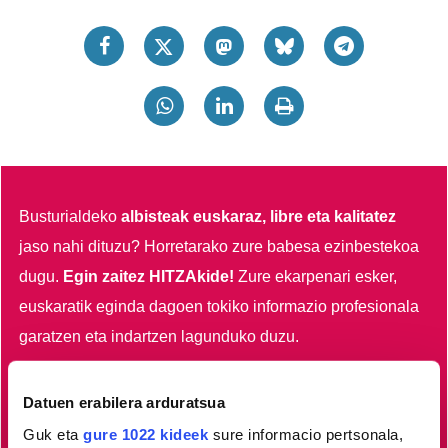
Busturialdeko
albisteak euskaraz, libre eta kalitatez
jaso nahi dituzu?
Horretarako zure babesa ezinbestekoa
dugu.
Egin zaitez HITZAkide!
Zure ekarpenari esker,
euskaratik eginda dagoen tokiko informazio profesionala
garatzen eta indartzen lagunduko duzu.
Egin HITZAkide
Datuen erabilera arduratsua
Guk eta
gure 1022 kideek
sure informacio pertsonala,