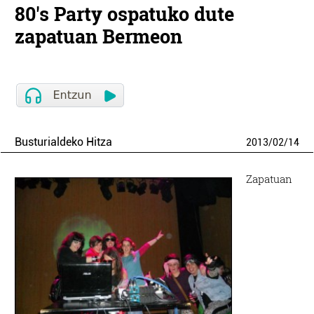
80's Party ospatuko dute
zapatuan Bermeon
Busturialdeko Hitza
2013
/
02
/
14
Zapatuan