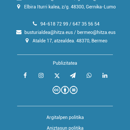
Elbira Iturri kalea, z/g. 48300, Gernika-Lumo
94-618 72 99 / 647 35 56 54
busturialdea@hitza.eus / bermeo@hitza.eus
Atalde 17, atzealdea. 48370, Bermeo
Publizitatea
Argitalpen politika
Aniztasun politika