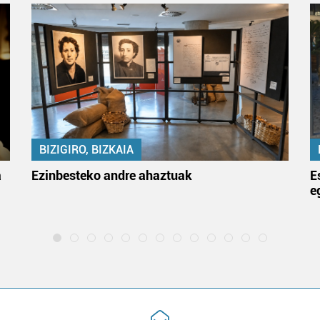
BIZIGIRO, BIZKAIA
a
Ezinbesteko andre ahaztuak
E
e