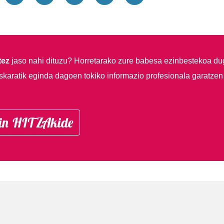
tez
jaso nahi dituzu?
Horretarako zure babesa ezinbestekoa du
skaratik eginda dagoen tokiko informazio profesionala garatzen
in HITZAkide