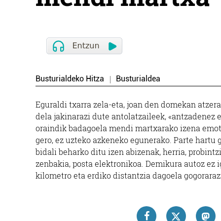
Busturialdeko Hitza
Busturialdea
Eguraldi txarra zela-eta, joan den domekan atze
dela jakinarazi dute antolatzaileek, «antzadenez eg
oraindik badagoela mendi martxarako izena emote
gero, ez uzteko azkeneko egunerako. Parte hartu
bidali beharko ditu izen abizenak, herria, probin
zenbakia, posta elektronikoa. Demikura autoz ez 
kilometro eta erdiko distantzia dagoela gogoraraz