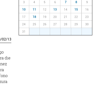
3
4
5
6
7
8
9
10
11
12
13
14
15
16
17
18
19
20
21
22
23
24
25
26
27
28
29
30
31
1
2
3
4
5
6
3
/
02
/
13
go
ra die
anez
ra
efono
kura