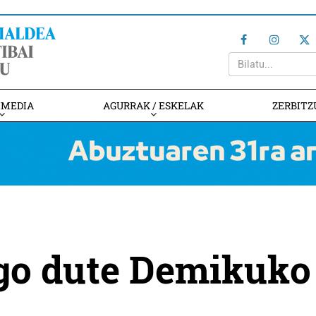
IMEDIA
AGURRAK / ESKELAK
ZERBITZ
go dute Demikuko