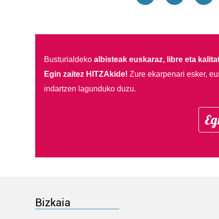
Busturialdeko
albisteak euskaraz, libre eta kalita
Egin zaitez HITZAkide!
Zure ekarpenari esker, eu
indartzen lagunduko duzu.
Eg
Bizkaia