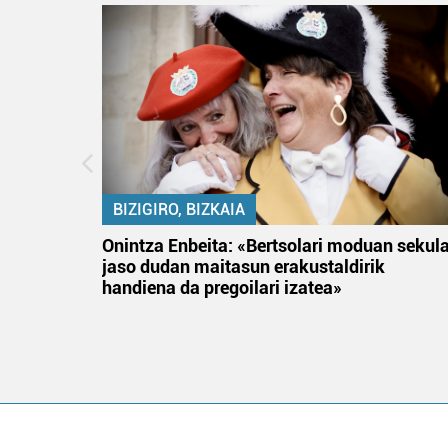
BIZIGIRO, BIZKAIA
na
Onintza Enbeita: «Bertsolari moduan sekul
jaso dudan maitasun erakustaldirik
handiena da pregoilari izatea»