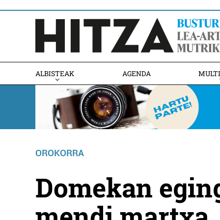
ALBISTEAK
AGENDA
MULT
OROKORRA
Domekan egin
mendi martxa