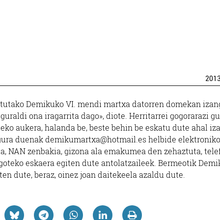
201
ratutako Demikuko VI. mendi martxa datorren domekan izan
uraldi ona iragarrita dago», diote. Herritarrei gogorarazi gu
ko aukera, halanda be, beste behin be eskatu dute ahal iz
 gura duenak demikumartxa@hotmail.es helbide elektroniko
tzia, NAN zenbakia, gizona ala emakumea den zehaztuta, tel
igoteko eskaera egiten dute antolatzaileek. Bermeotik Demi
ten dute, beraz, oinez joan daitekeela azaldu dute.