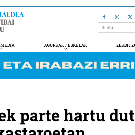
IMEDIA
AGURRAK / ESKELAK
ZERBITZ
ek parte hartu du
kastaroetan