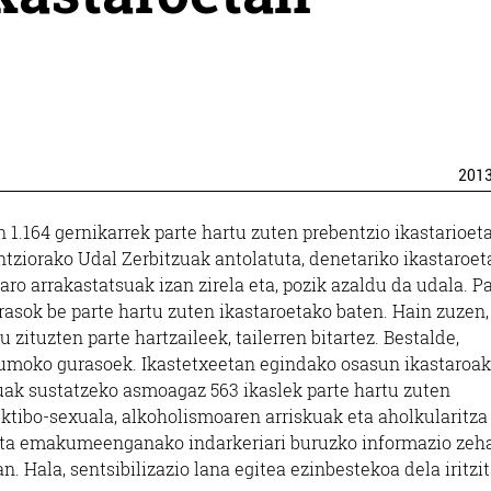
201
1.164 gernikarrek parte hartu zuten prebentzio ikastarioet
orako Udal Zerbitzuak antolatuta, denetariko ikastaroet
aro arrakastatsuak izan zirela eta, pozik azaldu da udala. P
urasok be parte hartu zuten ikastaroetako baten. Hain zuzen,
zituzten parte hartzaileek, tailerren bitartez. Bestalde,
Lumoko gurasoek. Ikastetxeetan egindako osasun ikastaroak
uak sustatzeko asmoagaz 563 ikaslek parte hartu zuten
ektibo-sexuala, alkoholismoaren arriskuak eta aholkularitza
 eta emakumeenganako indarkeriari buruzko informazio zeh
. Hala, sentsibilizazio lana egitea ezinbestekoa dela iritzit