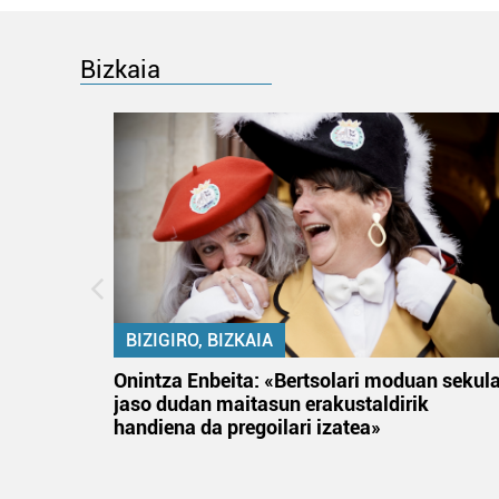
Bizkaia
BIZIGIRO, BIZKAIA
na
Onintza Enbeita: «Bertsolari moduan sekul
jaso dudan maitasun erakustaldirik
handiena da pregoilari izatea»