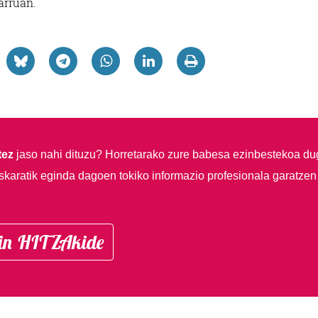
arruan.
tez
jaso nahi dituzu?
Horretarako zure babesa ezinbestekoa du
skaratik eginda dagoen tokiko informazio profesionala garatzen
in HITZAkide