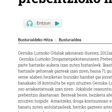
Busturialdeko Hitza
Busturialdea
Gernika-Lumoko Udalak jakinarazi duenez, 2012an 
Gernika-Lumoko Drogamenpekotasunaren Prebentzi
parte hartzeko aukera izan zuten biztanleek. Ikast
hartzaile gehienak gazteak izan ziren, baina 71 g
seme-alaben heziketari buruzko hainbat gai jorratu 
banakako 18 kontsulta be egin zituzten Gernika-
oso arrakastatsuak izan ziren. Jokabide osasunts
prebentzio ikastaroan. Besteak beste, heziketa af
zituzten hizpide. Amaitzeko, droga kontsumoari
banatu zuten antolatzaileek, herriko gazteen artean