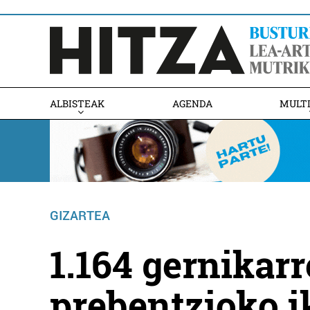
ALBISTEAK
AGENDA
MULT
GIZARTEA
1.164 gernikarr
prebentzioko i