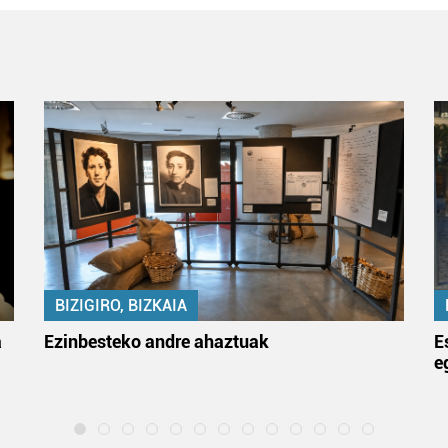
BIZIGIRO, BIZKAIA
a
Ezinbesteko andre ahaztuak
E
e