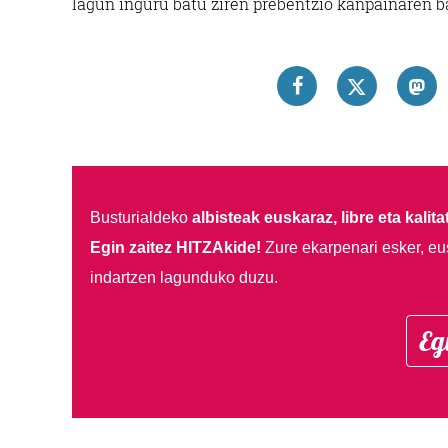
lagun inguru batu ziren prebentzio kanpainaren b
Busturialdeko
albisteak euskaraz, libre eta kalita
Egin zaitez HITZAkide!
Zure ekarpenari esker, eu
indartzen lagunduko duzu.
Eg