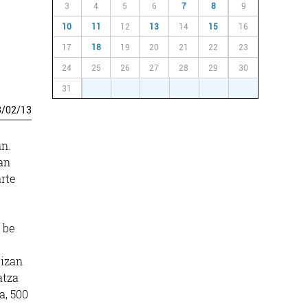
3
4
5
6
7
8
9
10
11
12
13
14
15
16
17
18
19
20
21
22
23
24
25
26
27
28
29
30
31
1
2
3
4
5
6
3
/
02
/
13
an.
an
arte
 be
 izan
atza
a, 500