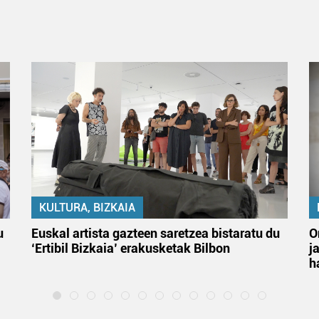
KULTURA, BIZKAIA
u
Euskal artista gazteen saretzea bistaratu du
O
‘Ertibil Bizkaia’ erakusketak Bilbon
j
h