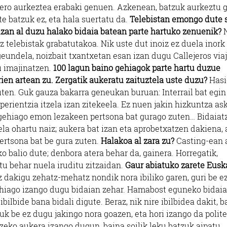
ero aurkeztea erabaki genuen. Azkenean, batzuk aurkeztu 
te batzuk ez, eta hala suertatu da.
Telebistan emongo dute s
 izan al duzu halako bidaia batean parte hartuko zenuenik?
z telebistak grabatutakoa. Nik uste dut inoiz ez duela inork
geundela, noizbait txantxetan esan izan dugu Callejeros via
u imajinatzen.
100 lagun baino gehiagok parte hartu duzue
rien artean zu. Zergatik aukeratu zaituztela uste duzu?
Hasi
zuten. Guk gauza bakarra geneukan buruan: Interrail bat egin
erientzia itzela izan zitekeela. Ez nuen jakin hizkuntza as
ko gehiago emon lezakeen pertsona bat gurago zuten… Bidaiat
a ohartu naiz; aukera bat izan eta aprobetxatzen dakiena, 
pertsona bat be gura zuten.
Halakoa al zara zu?
Casting-ean 
sko balio dute; denbora atera behar da, gainera. Horregatik,
tu behar nuela iruditu zitzaidan.
Gaur abiatuko zarete Eusk
 dakigu zehatz-mehatz nondik nora ibiliko garen, guri be e
ehiago izango dugu bidaian zehar. Hamabost eguneko bidaia
ibilbide bana bidali digute. Beraz, nik nire ibilbidea dakit, b
 be ez dugu jakingo nora goazen, eta hori izango da polite
tzeko aukera izango dugun, baina soilik leku batzuk aipatu