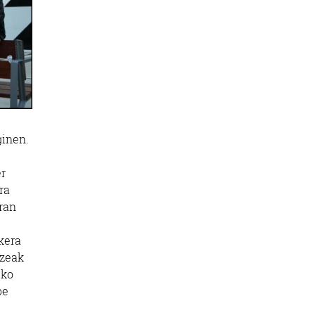
ginen.
er
ra
ran
kera
tzeak
uko
be