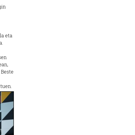
gin
.
la eta
a.
sen
ean,
 Beste
ituen.