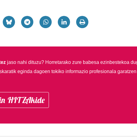
tez
jaso nahi dituzu?
Horretarako zure babesa ezinbestekoa du
skaratik eginda dagoen tokiko informazio profesionala garatzen
in HITZAkide