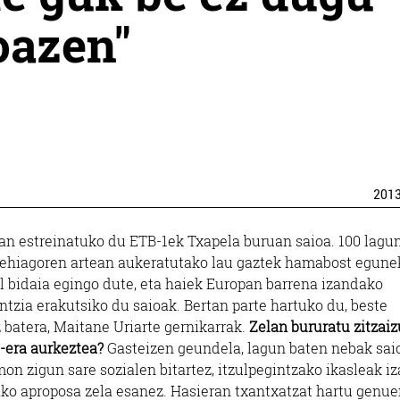
oazen"
201
n estreinatuko du ETB-1ek Txapela buruan saioa. 100 lagu
gehiagoren artean aukeratutako lau gaztek hamabost egune
il bidaia egingo dute, eta haiek Europan barrena izandako
ntzia erakutsiko du saioak. Bertan parte hartuko du, beste
 batera, Maitane Uriarte gernikarrak.
Zelan bururatu zitzai
-era aurkeztea?
Gasteizen geundela, lagun baten nebak sai
mon zigun sare sozialen bitartez, itzulpegintzako ikasleak i
ko aproposa zela esanez. Hasieran txantxatzat hartu genue