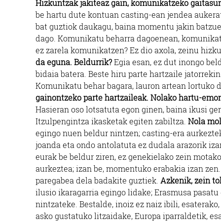
Hizkuntzak jakiteaz gain, komunikatzeko gaitasu
be hartu dute kontuan casting-ean jendea aukerat
bat guztiok daukagu, baina momentu jakin batzuet
dago. Komunikatu beharra dagoenean, komunikatu
ez zarela komunikatzen? Ez dio axola, zeinu hizk
da eguna. Beldurrik?
Egia esan, ez dut inongo bel
bidaia batera. Beste hiru parte hartzaile jatorrekin
Komunikatu behar bagara, lauron artean lortuko 
gainontzeko parte hartzaileak. Nolako hartu-emo
Hasieran oso lotsatuta egon ginen, baina ikusi ge
Itzulpengintza ikasketak egiten zabiltza.
Nola mol
egingo nuen beldur nintzen; casting-era aurkeztek
joanda eta ondo antolatuta ez dudala arazorik iz
eurak be beldur ziren, ez genekielako zein motako
aurkeztea; izan be, momentuko erabakia izan zen. 
paregabea dela badakite guztiek.
Azkenik, zein to
ilusio ikaragarria egingo lidake; Erasmusa pasatu
nintzateke. Bestalde, inoiz ez naiz ibili, esaterako
asko gustatuko litzaidake, Europa iparraldetik, es