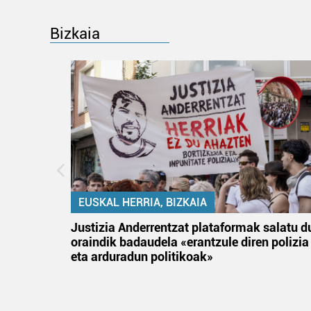
Bizkaia
EUSKAL HERRIA, BIZKAIA
an
Justizia Anderrentzat plataformak salatu d
oraindik badaudela «erantzule diren polizia
eta arduradun politikoak»