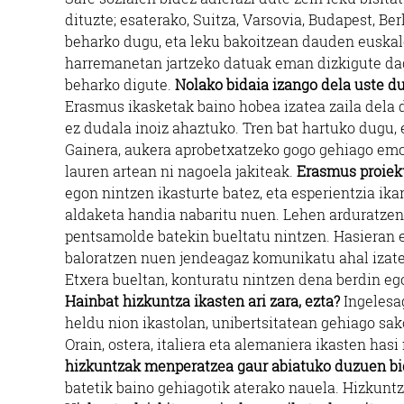
dituzte; esaterako, Suitza, Varsovia, Budapest, Be
beharko dugu, eta leku bakoitzean dauden euskal
harremanetan jartzeko datuak eman dizkigute dago
beharko digute.
Nolako bidaia izango dela uste d
Erasmus ikasketak baino hobea izatea zaila dela d
ez dudala inoiz ahaztuko. Tren bat hartuko dugu, 
Gainera, aukera aprobetxatzeko gogo gehiago emot
lauren artean ni nagoela jakiteak.
Erasmus proiekt
egon nintzen ikasturte batez, eta esperientzia ika
aldaketa handia nabaritu nuen. Lehen arduratzen 
pentsamolde batekin bueltatu nintzen. Hasieran e
baloratzen nuen jendeagaz komunikatu ahal izate
Etxera bueltan, konturatu nintzen dena berdin ego
Hainbat hizkuntza ikasten ari zara, ezta?
Ingelesag
heldu nion ikastolan, unibertsitatean gehiago sak
Orain, ostera, italiera eta alemaniera ikasten hasi
hizkuntzak menperatzea gaur abiatuko duzuen bid
batetik baino gehiagotik aterako nauela. Hizkuntz