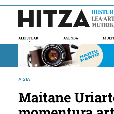
ALBISTEAK
AGENDA
MULT
AISIA
Maitane Uriart
momentura art