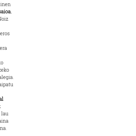
ginen
aioa.
Noiz
jeros
era
ko
zeko
alegia.
aipatu
al
z
 lau
aina
na.