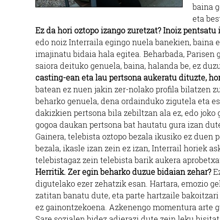
baina g
eta bes
Ez da hori oztopo izango zuretzat? Inoiz pentsatu
edo noiz Interraila egingo nuela banekien, baina e
imajinatu bidaia hala egitea. Beharbada, Parisen 
saiora deituko genuela, baina, halanda be, ez duz
casting-ean eta lau pertsona aukeratu dituzte, ho
batean ez nuen jakin zer-nolako profila bilatzen 
beharko genuela, dena ordainduko zigutela eta esp
dakizkien pertsona bila zebiltzan ala ez, edo jo
gogoa daukan pertsona bat hautatu gura izan dutel
Gainera, telebista oztopo bezala ikusiko ez duen 
bezala, ikasle izan zein ez izan, Interrail horiek a
telebistagaz zein telebista barik aukera aprobetxa
Herritik. Zer egin beharko duzue bidaian zehar?
Ez
digutelako ezer zehatzik esan. Hartara, emozio g
zatitan banatu dute, eta parte hartzaile bakoitzari 
ez gainontzekoena. Azkenengo momentura arte guk
Sare sozialen bidez adierazi dute zein leku bisita