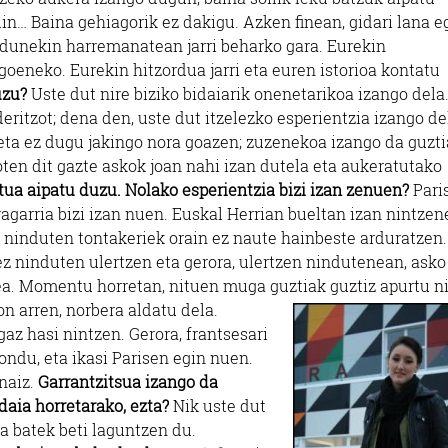
rlin… Baina gehiagorik ez dakigu. Azken finean, gidari lana e
dunekin harremanatean jarri beharko gara. Eurekin
eneko. Eurekin hitzordua jarri eta euren istorioa kontatu
uzu?
Uste dut nire biziko bidaiarik onenetarikoa izango dela
eritzot; dena den, uste dut itzelezko esperientzia izango de
eta ez dugu jakingo nora goazen; zuzenekoa izango da guzti
en dit gazte askok joan nahi izan dutela eta aukeratutako
ua aipatu duzu. Nolako esperientzia bizi izan zenuen?
Pari
ragarria bizi izan nuen. Euskal Herrian bueltan izan nintzen
ninduten tontakeriek orain ez naute hainbeste arduratzen.
z ninduten ulertzen eta gerora, ulertzen nindutenean, asko
a. Momentu horretan, nituen muga guztiak guztiz apurtu n
n arren, norbera aldatu dela.
az hasi nintzen. Gerora, frantsesari
ondu, eta ikasi Parisen egin nuen.
 naiz.
Garrantzitsua izango da
aia horretarako, ezta?
Nik uste dut
a batek beti laguntzen du.