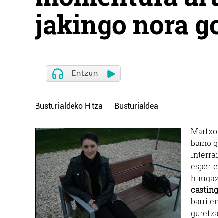
jakingo nora g
Busturialdeko Hitza
Busturialdea
Martxoa
baino 
Interra
esperie
hirugaz
casting
barri e
guretza