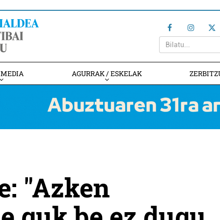
IMEDIA
AGURRAK / ESKELAK
ZERBITZ
e: "Azken
e guk be ez dugu