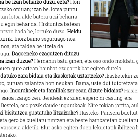
na be izan beharko duzu, ezta?
Hori
zeko orduan; izan be, lotsa puntu
an lotsa alde batera utzi beharra
 egin behar da. Hizkuntza batean
untzan bada be, lortuko duzu.
Heldu
durrik. Inoiz baino seguruago noa
 noa, eta taldea be itzela da.
dugu.
Dagoeneko ezagutzen dituzu
na izan duzue?
Hernanin batu ginen, eta oso ondo moldatu 
nuen gure artean hainbat ezugarrik bat egiten dutela.
datuko zara bidaia eta ikasketak uztartzeko?
Ikasketekin z
o, buruan zalantza hori neukan. Baina, uste dut tutoretzata
ango.
Ingurukoek eta familiak zer esan dizute bidaiaz?
Hasie
 saioa izango zen. Jendeak ez zuen espero ni casting-era
Bestela, oso pozik daude ingurukoak. Nire tokian jarrita, au
ki bisitatzea gustatuko litzaizuke?
Hasteko, Parisera buelta
 eta gero be bueltatu nintzen eta beste hainbatetan bueltat
, Varsovia aldetik. Elur asko egiten duen lekuetatik ibiltzea 
aterako.