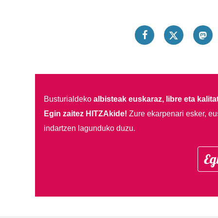
Busturialdeko
albisteak euskaraz, libre eta kalita
Egin zaitez HITZAkide!
Zure ekarpenari esker, eu
indartzen lagunduko duzu.
Eg