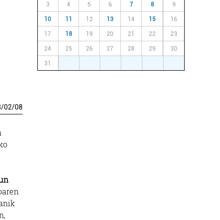
3
4
5
6
7
8
9
10
11
12
13
14
15
16
17
18
19
20
21
22
23
24
25
26
27
28
29
30
31
1
2
3
4
5
6
3
/
02
/
08
n
ko
zun
oaren
zanik
n,