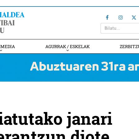
IMEDIA
AGURRAK / ESKELAK
ZERBITZ
iatutako janari
 erantzun diote