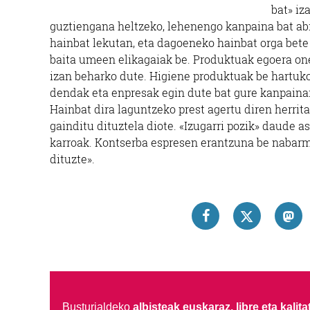
bat» iz
guztiengana heltzeko, lehenengo kanpaina bat abi
hainbat lekutan, eta dagoeneko hainbat orga bete d
baita umeen elikagaiak be. Produktuak egoera one
izan beharko dute. Higiene produktuak be hartuko
dendak eta enpresak egin dute bat gure kanpainare
Hainbat dira laguntzeko prest agertu diren herrit
gainditu dituztela diote. «Izugarri pozik» daude 
karroak. Kontserba espresen erantzuna be nabarm
dituzte».
Busturialdeko
albisteak euskaraz, libre eta kalita