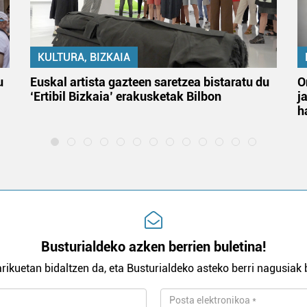
KULTURA, BIZKAIA
u
Euskal artista gazteen saretzea bistaratu du
O
‘Ertibil Bizkaia’ erakusketak Bilbon
j
h
Busturialdeko azken berrien buletina!
rikuetan bidaltzen da, eta Busturialdeko asteko berri nagusiak b