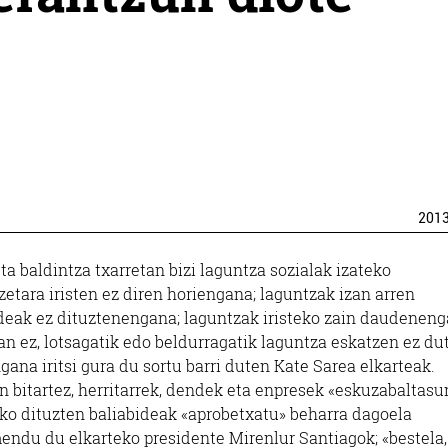
201
ta baldintza txarretan bizi laguntza sozialak izateko
zetara iristen ez diren horiengana; laguntzak izan arren
deak ez dituztenengana; laguntzak iristeko zain daudeneng
lan ez, lotsagatik edo beldurragatik laguntza eskatzen ez du
gana iritsi gura du sortu barri duten Kate Sarea elkarteak.
n bitartez, herritarrek, dendek eta enpresek «eskuzabaltasu
ko dituzten baliabideak «aprobetxatu» beharra dagoela
ndu du elkarteko presidente Mirenlur Santiagok; «bestela