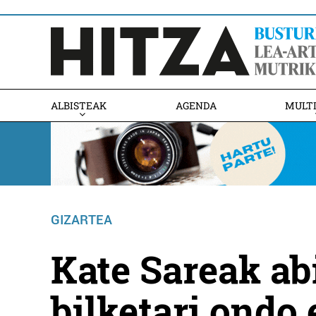
ALBISTEAK
AGENDA
MULT
GIZARTEA
Kate Sareak ab
bilketari ondo