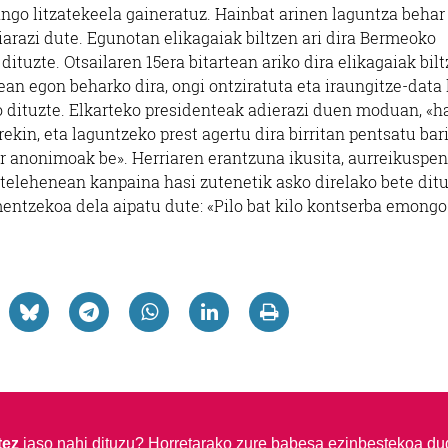
ango litzatekeela gaineratuz. Hainbat arinen laguntza beha
arazi dute. Egunotan elikagaiak biltzen ari dira Bermeoko
ituzte. Otsailaren 15era bitartean ariko dira elikagaiak bilt
an egon beharko dira, ongi ontziratuta eta iraungitze-data
 dituzte. Elkarteko presidenteak adierazi duen moduan, «h
kin, eta laguntzeko prest agertu dira birritan pentsatu bari
ar anonimoak be». Herriaren erantzuna ikusita, aurreikuspe
astelehenean kanpaina hasi zutenetik asko direlako bete dit
entzekoa dela aipatu dute: «Pilo bat kilo kontserba emongo
tez
jaso nahi dituzu?
Horretarako zure babesa ezinbestekoa du