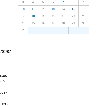
3
4
5
6
7
8
9
10
11
12
13
14
15
16
17
18
19
20
21
22
23
24
25
26
27
28
29
30
31
1
2
3
4
5
6
3
/
02
/
07
ana;
ten
nez»
, pena