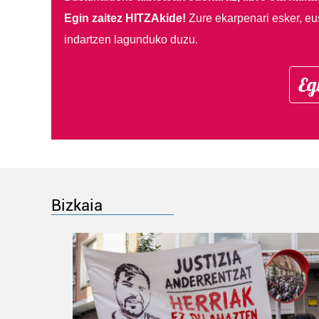
Egin zaitez HITZAkide!
Zure ekarpenari esker, eu
indartzen lagunduko duzu.
Eg
Bizkaia