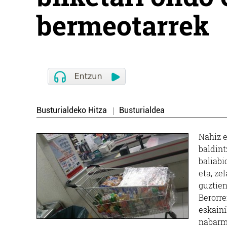
bermeotarrek
Busturialdeko Hitza
Busturialdea
Nahiz e
baldint
baliabi
eta, ze
guztien
Berorre
eskaini
nabarme