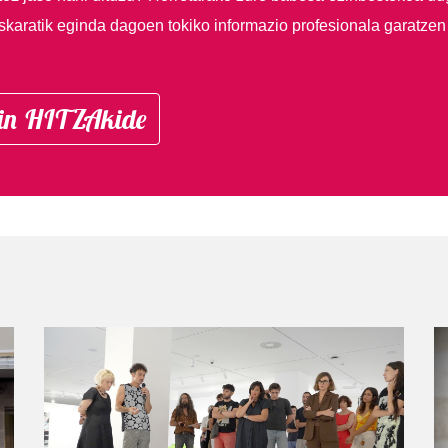
skaratik eginda dagoen tokiko informazio profesionala garatzen
in HITZAkide