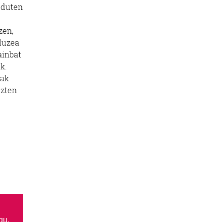
r duten
zen,
 luzea
ainbat
k.
nak
uzten
gu.