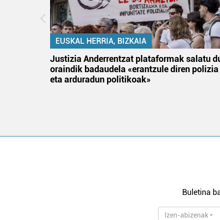
EUSKAL HERRIA, BIZKAIA
an
Justizia Anderrentzat plataformak salatu d
oraindik badaudela «erantzule diren polizia
eta arduradun politikoak»
Buletina ba