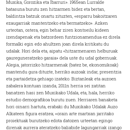
Muxika, Gorozika eta Ibarruri». 1965ean Lurralde
batasuna burutu zen hitzarmen bidez eta bertan,
baldintza batzuk onartu zituzten, «esparru bakoitzaren
ezaugarriak mantentzeko eta bermatzeko». Azken
urteotan, ostera, egin behar ziren kontseilu kideen
izendapenak eta batzordeen funtzionamendua ez direla
formalki egin edo ahultzen joan direla kritikatu du
udalak. Hori dela eta, aipatu «hitzarmenaren helburuak
gaureguneratzeko garaia» dela uste du udal gobernuak.
Alegia, jatorrizko hitzarmenak (batez be, ekonomikoak)
mantendu gura dituzte, herriko auzoak indar, presentzia
eta partaidetza gehiago izateko. Biztanleak eta auzoen
zabalera kontuan izanda, 2011n herria sei zatitan
banatzen hasi zen Muxikako Udala, eta, hala, herriko
estudio demografikoa burutu zuen. Herriaren banaketa
hori oinarri hartuta, erabaki du Muxikako Udalak Auzo
Alkateen figura eratzea; «orain arte martxan jarritako
proiektuak burutzeko edota datozen urteetan egingo
direnak aurrera ateratzeko baliabide lagungarriak izango