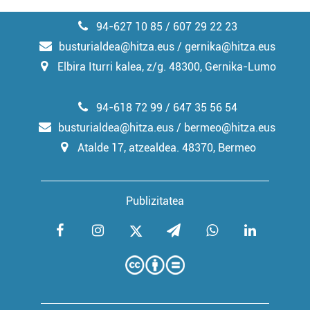
94-627 10 85 / 607 29 22 23
busturialdea@hitza.eus / gernika@hitza.eus
Elbira Iturri kalea, z/g. 48300, Gernika-Lumo
94-618 72 99 / 647 35 56 54
busturialdea@hitza.eus / bermeo@hitza.eus
Atalde 17, atzealdea. 48370, Bermeo
Publizitatea