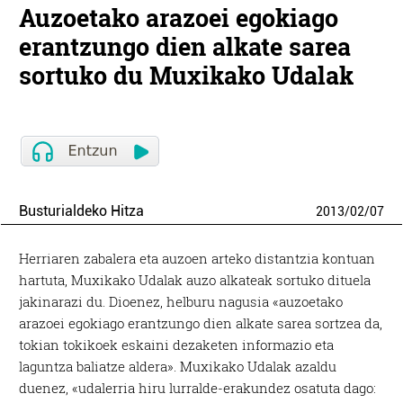
Auzoetako arazoei egokiago
erantzungo dien alkate sarea
sortuko du Muxikako Udalak
Busturialdeko Hitza
2013
/
02
/
07
Herriaren zabalera eta auzoen arteko distantzia kontuan
hartuta, Muxikako Udalak auzo alkateak sortuko dituela
jakinarazi du. Dioenez, helburu nagusia «auzoetako
arazoei egokiago erantzungo dien alkate sarea sortzea da,
tokian tokikoek eskaini dezaketen informazio eta
laguntza baliatze aldera». Muxikako Udalak azaldu
duenez, «udalerria hiru lurralde-erakundez osatuta dago: