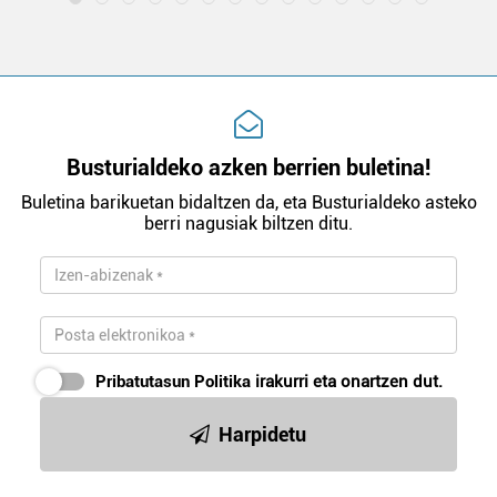
Busturialdeko azken berrien buletina!
Buletina barikuetan bidaltzen da, eta Busturialdeko asteko
berri nagusiak biltzen ditu.
Pribatutasun Politika
irakurri eta onartzen dut.
Harpidetu