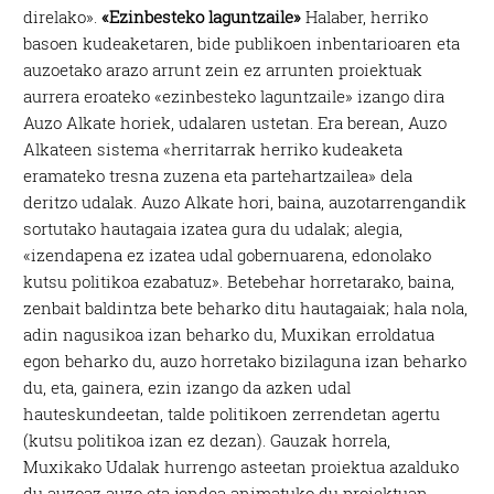
direlako».
«Ezinbesteko laguntzaile»
Halaber, herriko
basoen kudeaketaren, bide publikoen inbentarioaren eta
auzoetako arazo arrunt zein ez arrunten proiektuak
aurrera eroateko «ezinbesteko laguntzaile» izango dira
Auzo Alkate horiek, udalaren ustetan. Era berean, Auzo
Alkateen sistema «herritarrak herriko kudeaketa
eramateko tresna zuzena eta partehartzailea» dela
deritzo udalak. Auzo Alkate hori, baina, auzotarrengandik
sortutako hautagaia izatea gura du udalak; alegia,
«izendapena ez izatea udal gobernuarena, edonolako
kutsu politikoa ezabatuz». Betebehar horretarako, baina,
zenbait baldintza bete beharko ditu hautagaiak; hala nola,
adin nagusikoa izan beharko du, Muxikan erroldatua
egon beharko du, auzo horretako bizilaguna izan beharko
du, eta, gainera, ezin izango da azken udal
hauteskundeetan, talde politikoen zerrendetan agertu
(kutsu politikoa izan ez dezan). Gauzak horrela,
Muxikako Udalak hurrengo asteetan proiektua azalduko
du auzoaz auzo eta jendea animatuko du proiektuan