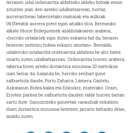
terrazen udal ordenantza aldatzeko aldeko botoak emon
zituzten joan den asteko udalbatzarrean, hortaz,
aurrerantzean tabernetako mahaiak eta aulkiak
09:00etatik aurrera prest egon ahalko dira. Bermeoko
alkate Idurre Bidegurenek azaldutakoaren arabera,
«herriko ostalariek egin duten eskaera bat da, beraien
bezeroei zerbitzu hobea eskaini amotan». Bestalde,
udalerriko ostalaritza ordenantza aldatzea be aho batez
onartu zuten udalbatzarrean. Ordenantza horren arabera,
taberna biren arteko distantzia minimoa 20 metrokoa
izan behar da, halanda be, herriko zenbait gune
salbuetsita daude, Portu Zaharra, Lamera, Gaztelu,
Askatasun Bidea kalea eta Eskoikiz, esaterako. Orain,
Erreten parkea be salbuetsita dauden talde horren baitan
sartu dute. Gainontzeko guneetan «araudiak eskatzen
duen distantzia minimoa betetzen jarraitu beharko dela»,
azaldu zuten.