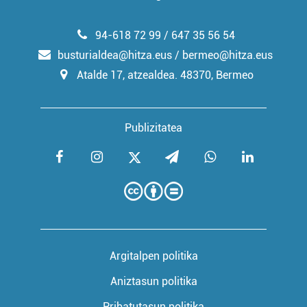
94-618 72 99 / 647 35 56 54
busturialdea@hitza.eus / bermeo@hitza.eus
Atalde 17, atzealdea. 48370, Bermeo
Publizitatea
Argitalpen politika
Aniztasun politika
Pribatutasun politika