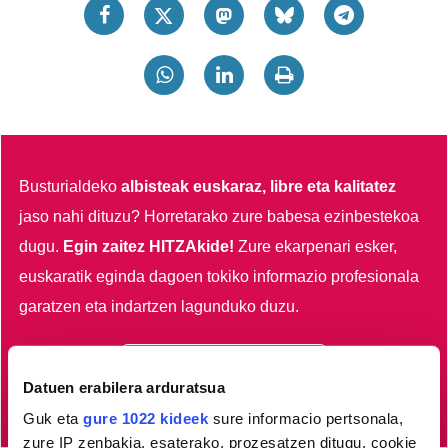
Busturialdeko
albisteak euskaraz, libre eta kalitatez
jaso nahi dituzu?
Horretarako zure babesa ezinbestekoa
dugu.
Egin zaitez HITZAkide!
Zure ekarpenari esker,
euskaratik eginda dagoen tokiko informazio profesionala
garatzen eta indartzen lagunduko duzu.
Egin HITZAkide
Datuen erabilera arduratsua
Guk eta
gure 1022 kideek
sure informacio pertsonala,
zure IP zenbakia, esaterako, prozesatzen ditugu, cookie