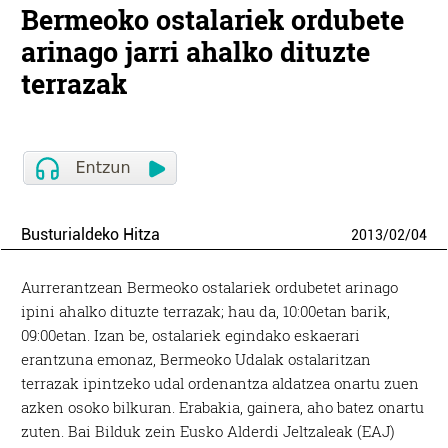
Bermeoko ostalariek ordubete
arinago jarri ahalko dituzte
terrazak
Busturialdeko Hitza
2013
/
02
/
04
Aurrerantzean Bermeoko ostalariek ordubetet arinago
ipini ahalko dituzte terrazak; hau da, 10:00etan barik,
09:00etan. Izan be, ostalariek egindako eskaerari
erantzuna emonaz, Bermeoko Udalak ostalaritzan
terrazak ipintzeko udal ordenantza aldatzea onartu zuen
azken osoko bilkuran. Erabakia, gainera, aho batez onartu
zuten. Bai Bilduk zein Eusko Alderdi Jeltzaleak (EAJ)