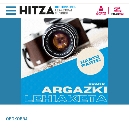
Sartu
OROKORRA