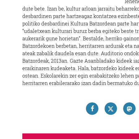
lehene
dute bete. Izan be, kultur arloan jarraitu beharrek
desbardinen parte hartzeagaz kontatzea ezinbeste
politiko desbardinei Kultura Batzordean parte ha
“udaletxean kulturari buruz berba egiteko beste t
aukerarik gune horietan”. Bestalde, herriko gaino
Batzordekoen berbetan, herritarren ardurak eta na
ateak zabalik daudela esan dute. Auditorio ondok
Batzordeak, 2013an. Gazte Asanbladako kideek iaz
eraikinaren kudeaketa. Hala, batzordeko kideek er
ostean. Eskolarekin zer egin erabakitzeko lehen p
herritarren erabilerarako izan dadin bermatuko du