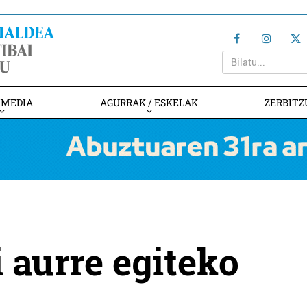
IMEDIA
AGURRAK / ESKELAK
ZERBITZ
 aurre egiteko