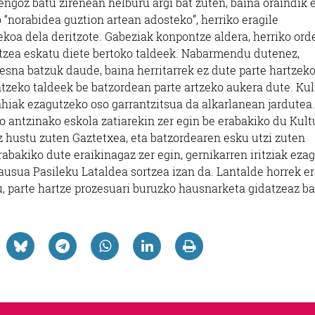
ngoz batu zirenean helburu argi bat zuten, baina oraindik 
o “norabidea guztion artean adosteko”, herriko eragile
koa dela deritzote. Gabeziak konpontze aldera, herriko ord
rtzea eskatu diete bertoko taldeek. Nabarmendu dutenez,
resna batzuk daude, baina herritarrek ez dute parte hartzek
ntzeko taldeek be batzordean parte artzeko aukera dute. Kul
hiak ezagutzeko oso garrantzitsua da alkarlanean jardutea.
o antzinako eskola zatiarekin zer egin be erabakiko du Kult
 hustu zuten Gaztetxea, eta batzordearen esku utzi zuten
abakiko dute eraikinagaz zer egin, gernikarren iritziak eza
ausua Pasileku Lataldea sortzea izan da. Lantalde horrek e
, parte hartze prozesuari buruzko hausnarketa gidatzeaz ba