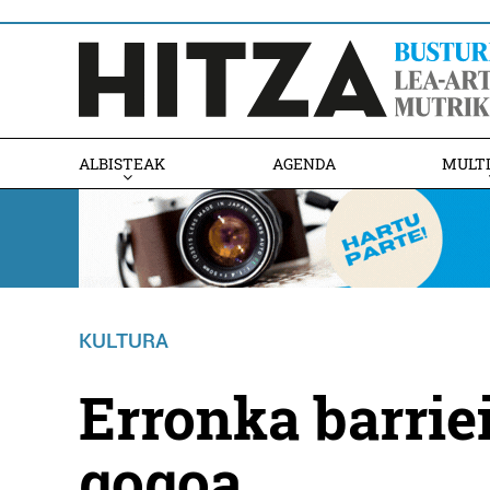
ALBISTEAK
AGENDA
MULT
KULTURA
Erronka barriei
gogoa