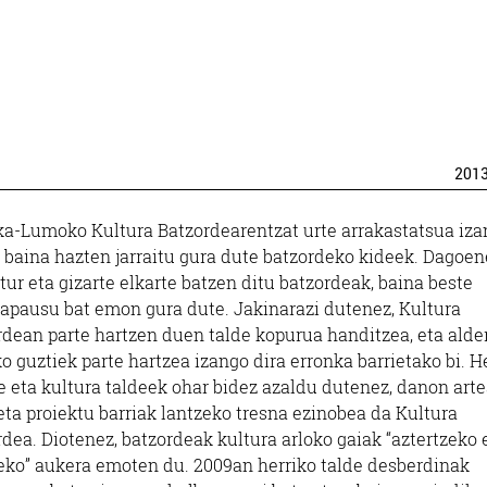
201
ka-Lumoko Kultura Batzordearentzat urte arrakastatsua iza
, baina hazten jarraitu gura dute batzordeko kideek. Dagoen
tur eta gizarte elkarte batzen ditu batzordeak, baina beste
rapausu bat emon gura dute. Jakinarazi dutenez, Kultura
rdean parte hartzen duen talde kopurua handitzea, eta alde
ko guztiek parte hartzea izango dira erronka barrietako bi. H
e eta kultura taldeek ohar bidez azaldu dutenez, danon art
eta proiektu barriak lantzeko tresna ezinobea da Kultura
dea. Diotenez, batzordeak kultura arloko gaiak “aztertzeko 
eko” aukera emoten du. 2009an herriko talde desberdinak