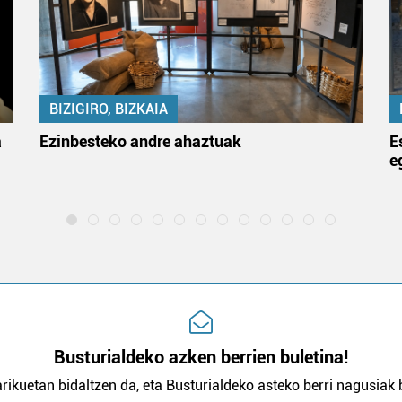
BIZIGIRO, BIZKAIA
a
Ezinbesteko andre ahaztuak
E
e
Busturialdeko azken berrien buletina!
rikuetan bidaltzen da, eta Busturialdeko asteko berri nagusiak b