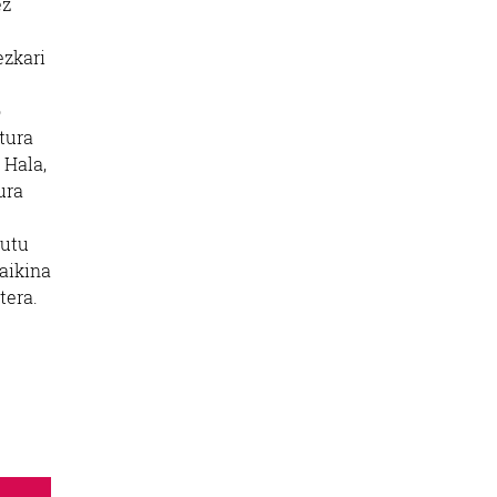
ez
ezkari
o
tura
 Hala,
ura
gutu
raikina
tera.