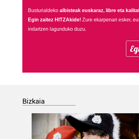
Busturialdeko
albisteak euskaraz, libre eta kalita
Egin zaitez HITZAkide!
Zure ekarpenari esker, eu
indartzen lagunduko duzu.
Eg
Bizkaia