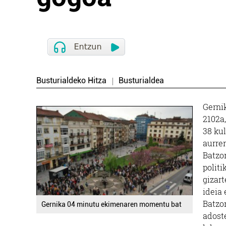
Busturialdeko Hitza
Busturialdea
Gerni
2102a
38 kul
aurre
Batzo
politi
gizart
ideia 
Batzor
Gernika 04 minutu ekimenaren momentu bat
adost