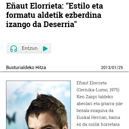
Eñaut Elorrieta: "Estilo eta
formatu aldetik ezberdina
izango da Deserria"
Busturialdeko Hitza
2013
/
01
/
25
Eñaut Elorrieta
(Gernika-Lumo, 1975)
Ken Zazpi taldeko
abeslari eta gitarra-jole
bezala ezaguna da
Euskal Herrian, baina
ez da soilik horretara