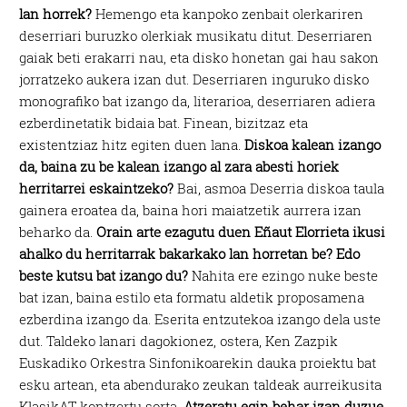
lan horrek?
Hemengo eta kanpoko zenbait olerkariren
deserriari buruzko olerkiak musikatu ditut. Deserriaren
gaiak beti erakarri nau, eta disko honetan gai hau sakon
jorratzeko aukera izan dut. Deserriaren inguruko disko
monografiko bat izango da, literarioa, deserriaren adiera
ezberdinetatik bidaia bat. Finean, bizitzaz eta
existentziaz hitz egiten duen lana.
Diskoa kalean izango
da, baina zu be kalean izango al zara abesti horiek
herritarrei eskaintzeko?
Bai, asmoa Deserria diskoa taula
gainera eroatea da, baina hori maiatzetik aurrera izan
beharko da.
Orain arte ezagutu duen Eñaut Elorrieta ikusi
ahalko du herritarrak bakarkako lan horretan be? Edo
beste kutsu bat izango du?
Nahita ere ezingo nuke beste
bat izan, baina estilo eta formatu aldetik proposamena
ezberdina izango da. Eserita entzutekoa izango dela uste
dut. Taldeko lanari dagokionez, ostera, Ken Zazpik
Euskadiko Orkestra Sinfonikoarekin dauka proiektu bat
esku artean, eta abendurako zeukan taldeak aurreikusita
KlasikAT kontzertu sorta.
Atzeratu egin behar izan duzue.