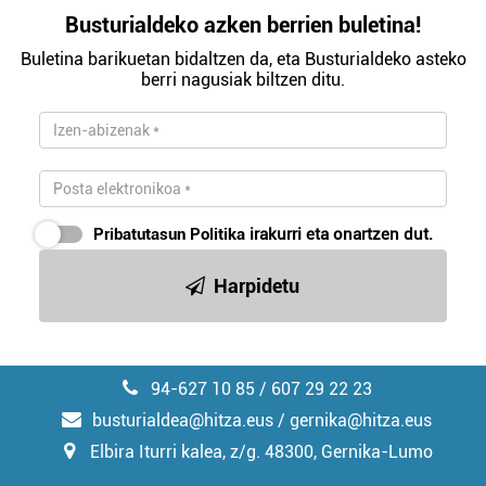
Busturialdeko azken berrien buletina!
Buletina barikuetan bidaltzen da, eta Busturialdeko asteko
berri nagusiak biltzen ditu.
Pribatutasun Politika
irakurri eta onartzen dut.
Harpidetu
94-627 10 85 / 607 29 22 23
busturialdea@hitza.eus / gernika@hitza.eus
Elbira Iturri kalea, z/g. 48300, Gernika-Lumo