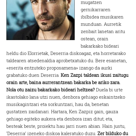
mugatzen
gernikarraren
ibilbidea musikaren
munduan. Aurretik
zenbait lanetan aritu
ostean, orain
bakarkako bideari
heldu dio Elorrietak, Deserria diskoagaz, eta horretarako
taldearen atsedenaldia aprobetxatuko du. Bere esanetan,
«eserita entzuteko proposamena» izango da aurki
grabatuko duen Deserria.
Ken Zazpi taldean ikusi zaitugu
orain arte, baina aurrerantzean bakarka be ariko zara.
Nola otu zaizu bakarkako bideari heltzea?
Duela bi urte
ikastolako lana utzi nuen, denbora gehiago eskaintzeko
musikagintzari eta sorkuntzari, hau da, benetan
gustatzen zaidanari. Hartara, Ken Zazpiz gain, gauza
gehiago egiteko aukera eta denbora izan ditut; eta,
besteak beste, proiektu hau jarri nuen abian. Hain justu,
‘Deserria’ izeneko diskoa kaleratuko duzu.
Zer bilduko du