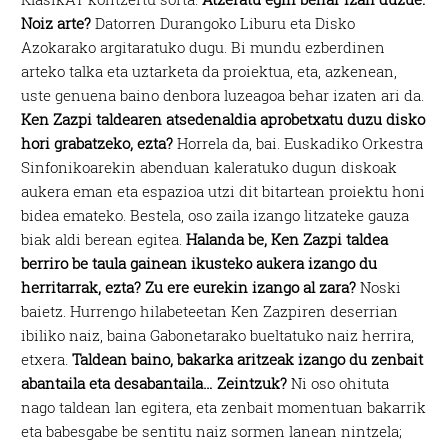
Noiz arte?
Datorren Durangoko Liburu eta Disko
Azokarako argitaratuko dugu. Bi mundu ezberdinen
arteko talka eta uztarketa da proiektua, eta, azkenean,
uste genuena baino denbora luzeagoa behar izaten ari da.
Ken Zazpi taldearen atsedenaldia aprobetxatu duzu disko
hori grabatzeko, ezta?
Horrela da, bai. Euskadiko Orkestra
Sinfonikoarekin abenduan kaleratuko dugun diskoak
aukera eman eta espazioa utzi dit bitartean proiektu honi
bidea emateko. Bestela, oso zaila izango litzateke gauza
biak aldi berean egitea.
Halanda be, Ken Zazpi taldea
berriro be taula gainean ikusteko aukera izango du
herritarrak, ezta? Zu ere eurekin izango al zara?
Noski
baietz. Hurrengo hilabeteetan Ken Zazpiren deserrian
ibiliko naiz, baina Gabonetarako bueltatuko naiz herrira,
etxera.
Taldean baino, bakarka aritzeak izango du zenbait
abantaila eta desabantaila… Zeintzuk?
Ni oso ohituta
nago taldean lan egitera, eta zenbait momentuan bakarrik
eta babesgabe be sentitu naiz sormen lanean nintzela;