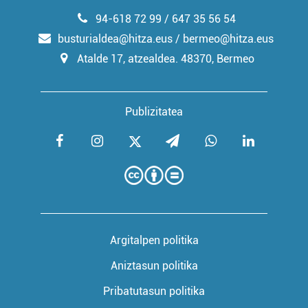
94-618 72 99 / 647 35 56 54
busturialdea@hitza.eus / bermeo@hitza.eus
Atalde 17, atzealdea. 48370, Bermeo
Publizitatea
Argitalpen politika
Aniztasun politika
Pribatutasun politika