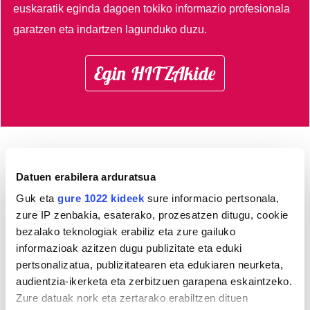
euskaratik eginda dagoen tokiko informazio profesionala
garatzen eta indartzen lagunduko duzu.
Egin HITZAkide
AGENDA
Datuen erabilera arduratsua
Guk eta
gure 1022 kideek
sure informacio pertsonala,
Abuztua 2026
zure IP zenbakia, esaterako, prozesatzen ditugu, cookie
AL.
AR.
AZ.
OG.
OL.
LR.
IG.
bezalako teknologiak erabiliz eta zure gailuko
27
28
29
30
31
1
2
informazioak azitzen dugu publizitate eta eduki
3
4
5
6
7
8
9
pertsonalizatua, publizitatearen eta edukiaren neurketa,
audientzia-ikerketa eta zerbitzuen garapena eskaintzeko.
10
11
12
13
14
15
16
Zure datuak nork eta zertarako erabiltzen dituen
17
18
19
20
21
22
23