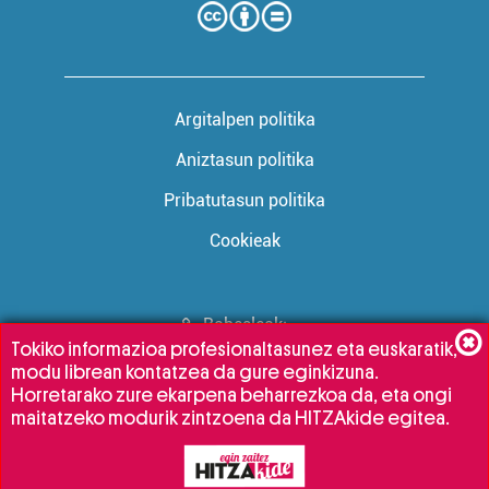
Argitalpen politika
Aniztasun politika
Pribatutasun politika
Cookieak
Babesleak:
Tokiko informazioa profesionaltasunez eta euskaratik,
modu librean kontatzea da gure eginkizuna.
Horretarako zure ekarpena beharrezkoa da, eta ongi
maitatzeko modurik zintzoena da HITZAkide egitea.