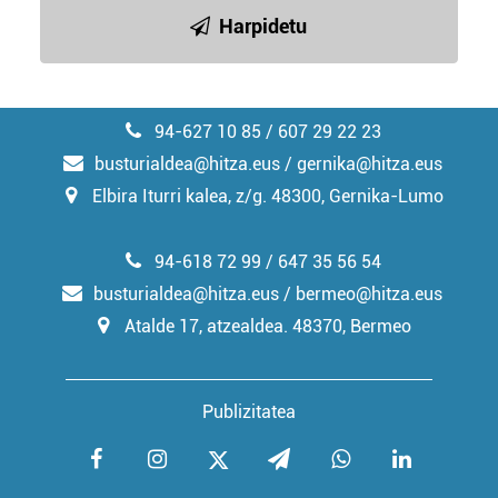
irakurri
Harpidetu
94-627 10 85 / 607 29 22 23
busturialdea@hitza.eus / gernika@hitza.eus
Elbira Iturri kalea, z/g. 48300, Gernika-Lumo
94-618 72 99 / 647 35 56 54
busturialdea@hitza.eus / bermeo@hitza.eus
Atalde 17, atzealdea. 48370, Bermeo
Publizitatea