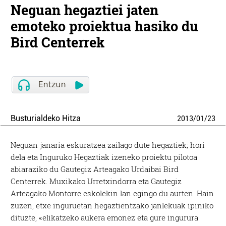
Neguan hegaztiei jaten
emoteko proiektua hasiko du
Bird Centerrek
Busturialdeko Hitza
2013
/
01
/
23
Neguan janaria eskuratzea zailago dute hegaztiek; hori
dela eta Inguruko Hegaztiak izeneko proiektu pilotoa
abiaraziko du Gautegiz Arteagako Urdaibai Bird
Centerrek. Muxikako Urretxindorra eta Gautegiz
Arteagako Montorre eskolekin lan egingo du aurten. Hain
zuzen, etxe inguruetan hegaztientzako janlekuak ipiniko
dituzte, «elikatzeko aukera emonez eta gure ingurura