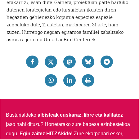
erakarriz», esan dute. Gainera, proiektuan parte hartuko
dutenen lorategietan edo lursailetan ikusten diren
hegaztien gehienezko kopurua espeziez espezie
zenbatuko dute, 11 astetan, martxoaren 31 arte, hain
zuzen. Hurrengo neguan egitamoa familiei zabaltzeko
asmoa agertu du Urdaibai Bird Centerrek.
Busturialdeko
albisteak euskaraz, libre eta kalitatez
jaso nahi dituzu?
Horretarako zure babesa ezinbestekoa
dugu.
Egin zaitez HITZAkide!
Zure ekarpenari esker,