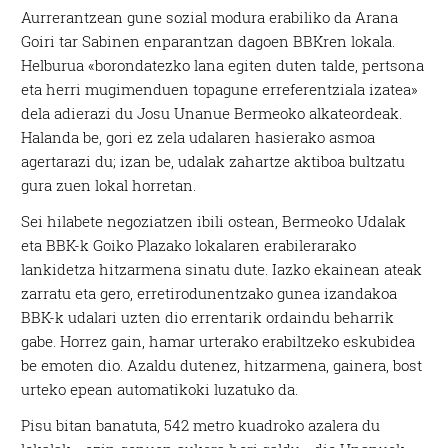
Aurrerantzean gune sozial modura erabiliko da Arana
Goiri tar Sabinen enparantzan dagoen BBKren lokala.
Helburua «borondatezko lana egiten duten talde, pertsona
eta herri mugimenduen topagune erreferentziala izatea»
dela adierazi du Josu Unanue Bermeoko alkateordeak.
Halanda be, gori ez zela udalaren hasierako asmoa
agertarazi du; izan be, udalak zahartze aktiboa bultzatu
gura zuen lokal horretan.
Sei hilabete negoziatzen ibili ostean, Bermeoko Udalak
eta BBK-k Goiko Plazako lokalaren erabilerarako
lankidetza hitzarmena sinatu dute. Iazko ekainean ateak
zarratu eta gero, erretirodunentzako gunea izandakoa
BBK-k udalari uzten dio errentarik ordaindu beharrik
gabe. Horrez gain, hamar urterako erabiltzeko eskubidea
be emoten dio. Azaldu dutenez, hitzarmena, gainera, bost
urteko epean automatikoki luzatuko da.
Pisu bitan banatuta, 542 metro kuadroko azalera du