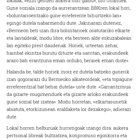
lokalak, «ezin genuen aukera hori galdu», dio Unanuek.
Gune soziala izango da aurrerantzean BBKren lokal hori,
«boluntarioentzako gune erreferente bihurtzeko lan»
egingo dutela nabarmendu dute. Jakinarazi dutenez,
«Bermeon beti izan dira boluntarioek osatutariko elkarte
eta lantaldeak, modu libre, eta besteen alde eskuzabalean
lan egiteko prest daudenak. Horiek, urteetan zehar,
hainbat ekintza burutu dituzte eta sarritan, erakundeek
arazo bati erantzuna eman orduko, beraiek eman diote».
Halanda be, talde horiek inoiz ez dutela batzeko gunerik
izan gogorarazi du Bermeoko alkateordeak, «eta topagune
erreferentzial bat behar dutela» uste dute. «Garrantzitsua
da gizarte-mugimenduek eta gizarte arloko erakundeek
gune sozial bat izatea». Modu horretan, «elkartasunetik
abiatuta, etorkizunean eraldaketa lor dezakegu», adierazi
dute.
Lokal horren helburuak hurrengoak izango dira: aukera
pertsonal libreak bultzatzea, konpromiso egonkorra eta