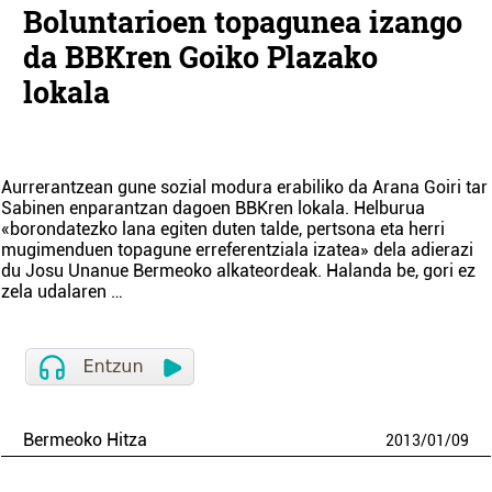
Boluntarioen topagunea izango
da BBKren Goiko Plazako
lokala
Aurrerantzean gune sozial modura erabiliko da Arana Goiri tar
Sabinen enparantzan dagoen BBKren lokala. Helburua
«borondatezko lana egiten duten talde, pertsona eta herri
mugimenduen topagune erreferentziala izatea» dela adierazi
du Josu Unanue Bermeoko alkateordeak. Halanda be, gori ez
zela udalaren …
Bermeoko Hitza
2013
/
01
/
09