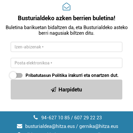
Busturialdeko azken berrien buletina!
Buletina barikuetan bidaltzen da, eta Busturialdeko asteko
berri nagusiak biltzen ditu.
Pribatutasun Politika
irakurri eta onartzen dut.
Harpidetu
94-627 10 85 / 607 29 22 23
busturialdea@hitza.eus / gernika@hitza.eus