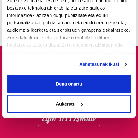
zure IP zenbakia, esaterako, prozesatzen ditugu, cookie
bezalako teknologiak erabiliz eta zure gailuko
informazioak azitzen dugu publizitate eta eduki
pertsonalizatua, publizitatearen eta edukiaren neurketa,
audientzia-ikerketa eta zerbitzuen garapena eskaintzeko.
Zure datuak nork eta zertarako erabiltzen dituen
hautatzeko aukera duzu. Zure onespena aldatzen edo
deuseztatzen ahal duzu edozein momentutan, Cookie
deklaraziotik edo Privacy triggerean klikatuz.
Busturialdeko
albisteak euskaraz, libre eta kalitatez
Xehetasunak ikusi
jaso nahi dituzu?
Horretarako zure babesa ezinbestekoa
If you allow, we would also like to:
dugu.
Egin zaitez HITZAkide!
Zure ekarpenari esker,
Collect information about your geographical
Dena onartu
euskaratik eginda dagoen tokiko informazio profesionala
location which can be accurate to within several
meters
garatzen eta indartzen lagunduko duzu.
Aukeratu
Identify your device by actively scanning it for
specific characteristics (fingerprinting)
Egin HITZAkide
Find out more about how your personal data is processed
and set your preferences in the
details section
.