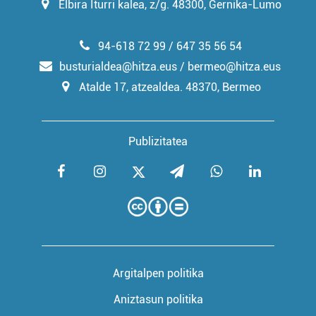
Elbira Iturri kalea, z/g. 48300, Gernika-Lumo
94-618 72 99 / 647 35 56 54
busturialdea@hitza.eus / bermeo@hitza.eus
Atalde 17, atzealdea. 48370, Bermeo
Publizitatea
Argitalpen politika
Aniztasun politika