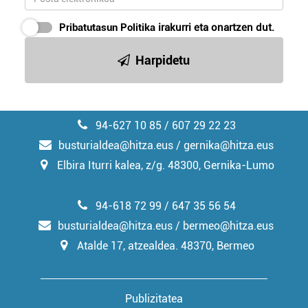
erabiltzeko baimen esplizitua ematen diguzu.
Gehiago
irakurri
Pribatutasun Politika
irakurri eta onartzen dut.
Harpidetu
94-627 10 85 / 607 29 22 23
busturialdea@hitza.eus / gernika@hitza.eus
Elbira Iturri kalea, z/g. 48300, Gernika-Lumo
94-618 72 99 / 647 35 56 54
busturialdea@hitza.eus / bermeo@hitza.eus
Atalde 17, atzealdea. 48370, Bermeo
Publizitatea