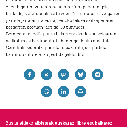
zuen bigarren zatiaren hasieran. Garaipenaren gola,
bestalde, Zarandonak sartu zuen 75. minutuan. Laugarren
partida jarraian irabazita, bertoko taldea sailkapenaren
bosgarren postuan jarri da, 33 puntugaz.
Bermeorengandik puntu bakarrera daude, eta seigarren
sailkatuagaz bardinduta. Lehenengo itzulia amaituta,
Gernikak bederatzi partida irabazi ditu, sei partida
bardindu ditu, eta lau partida galdu ditu.
Busturialdeko
albisteak euskaraz, libre eta kalitatez