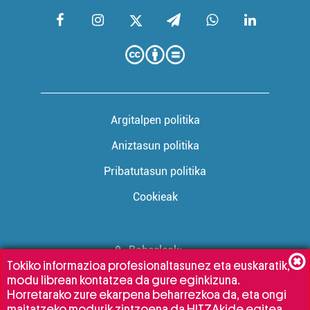
Argitalpen politika
Aniztasun politika
Pribatutasun politika
Cookieak
Babesleak:
Tokiko informazioa profesionaltasunez eta euskaratik,
modu librean kontatzea da gure eginkizuna.
Horretarako zure ekarpena beharrezkoa da, eta ongi
maitatzeko modurik zintzoena da HITZAkide egitea.