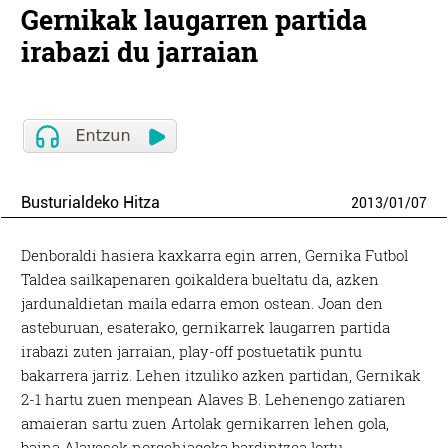
Gernikak laugarren partida
irabazi du jarraian
Busturialdeko Hitza
2013
/
01
/
07
Denboraldi hasiera kaxkarra egin arren, Gernika Futbol
Taldea sailkapenaren goikaldera bueltatu da, azken
jardunaldietan maila edarra emon ostean. Joan den
asteburuan, esaterako, gernikarrek laugarren partida
irabazi zuten jarraian, play-off postuetatik puntu
bakarrera jarriz. Lehen itzuliko azken partidan, Gernikak
2-1 hartu zuen menpean Alaves B. Lehenengo zatiaren
amaieran sartu zuen Artolak gernikarren lehen gola,
baina Alavesek norgehiagoka bardintzea lortu