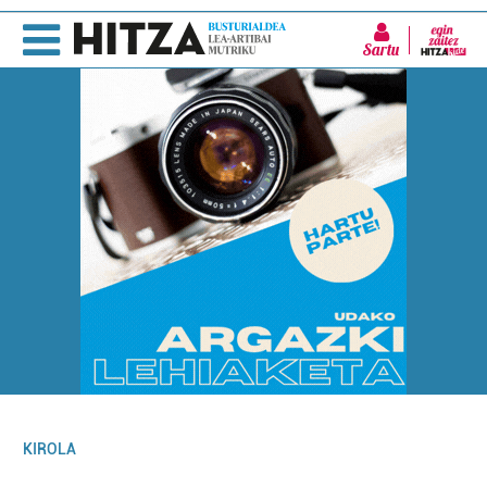
Sartu
KIROLA