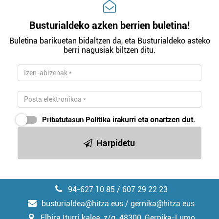
Busturialdeko azken berrien buletina!
Buletina barikuetan bidaltzen da, eta Busturialdeko asteko
berri nagusiak biltzen ditu.
Pribatutasun Politika
irakurri eta onartzen dut.
Harpidetu
94-627 10 85 / 607 29 22 23
busturialdea@hitza.eus / gernika@hitza.eus
Elbira Iturri kalea, z/g. 48300, Gernika-Lumo