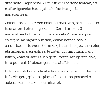
dute salto. Dagoeneko, 27 puntu ditu bertoko taldeak, eta
mailaz igotzeko hautagaietako bat izango da
aurrerantzean.
Zallari irabaztea ez zen batere erraza izan, partida edarto
hasi arren. Lehenengo zatian, Gernikarrek 2-0
aurreratzea lortu zuten Obietaren eta Aimarren golei
esker; baina bigarren zatian, Zallak norgehiagoka
bardintzea lortu zuen. Gernikak, halanda be, ez zuen etsi,
eta garaipenaren gola sartu zuten 81. minutuan. Hain
zuzen, Zaratek sartu zuen gernikarren hirugarren gola,
hiru puntuak Urbietan geratzea ahalbidetuz.
Datorren asteburuan ligako hemezortzigarren jardunaldia
irabaziz gero, gabonak play-off postuetan pasatzeko
aukera izan dezakete gernikarrek.