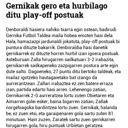
Gernikak gero eta hurbilago
ditu play-off postuak
Denboraldi hasiera nahiko txarra egin ostean, badirudi
Gernika Futbol Taldea maila hobea emoten hasi dela.
Hala, hamazazpi jardunaldi jokatuta, play-off postuak bi
puntura dituzte bakarrik. Denboraldia hasi danetik
gernikarrek ez dituzte horren hurbil izan igoera postuak.
Asteburuan Zalla hirugarren sailkatuari 3-2 irabazita,
gernikarrek sailkapeneko zazpigarren postura arte egin
dute salto. Dagoeneko, 27 puntu ditu bertoko taldeak, eta
mailaz igotzeko hautagaietako bat izango da
aurrerantzean. Zallari irabaztea ez zen batere erraza
izan, partida edarto hasi arren. Lehenengo zatian,
Gernikarrek 2-0 aurreratzea lortu zuten Obietaren eta
Aimarren golei esker; baina bigarren zatian, Zallak
norgehiagoka bardintzea lortu zuen. Gernikak, halanda
be, ez zuen etsi, eta garaipenaren gola sartu zuten 81.
minutuan. Hain zuzen, Zaratek sartu zuen gernikarren
hirugarren gola, hiru puntuak Urbietan geratzea