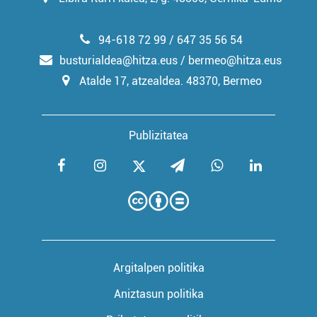
94-618 72 99 / 647 35 56 54
busturialdea@hitza.eus / bermeo@hitza.eus
Atalde 17, atzealdea. 48370, Bermeo
Publizitatea
Argitalpen politika
Aniztasun politika