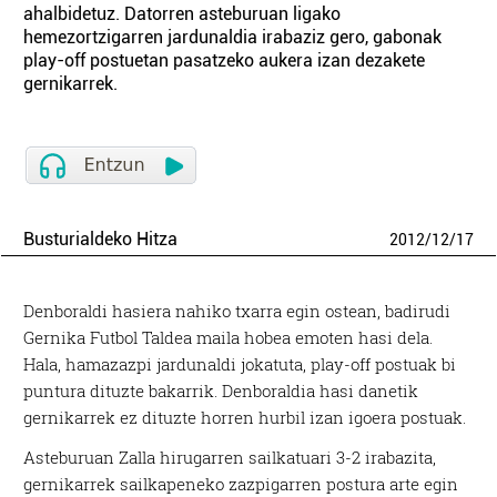
ahalbidetuz. Datorren asteburuan ligako
hemezortzigarren jardunaldia irabaziz gero, gabonak
play-off postuetan pasatzeko aukera izan dezakete
gernikarrek.
Busturialdeko Hitza
2012
/
12
/
17
Denboraldi hasiera nahiko txarra egin ostean, badirudi
Gernika Futbol Taldea maila hobea emoten hasi dela.
Hala, hamazazpi jardunaldi jokatuta, play-off postuak bi
puntura dituzte bakarrik. Denboraldia hasi danetik
gernikarrek ez dituzte horren hurbil izan igoera postuak.
Asteburuan Zalla hirugarren sailkatuari 3-2 irabazita,
gernikarrek sailkapeneko zazpigarren postura arte egin