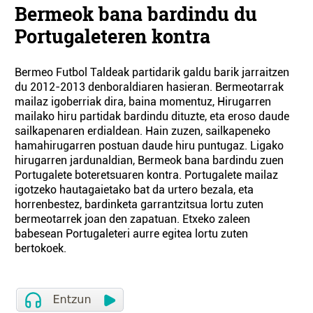
Bermeok bana bardindu du
Portugaleteren kontra
Bermeo Futbol Taldeak partidarik galdu barik jarraitzen
du 2012-2013 denboraldiaren hasieran. Bermeotarrak
mailaz igoberriak dira, baina momentuz, Hirugarren
mailako hiru partidak bardindu dituzte, eta eroso daude
sailkapenaren erdialdean. Hain zuzen, sailkapeneko
hamahirugarren postuan daude hiru puntugaz. Ligako
hirugarren jardunaldian, Bermeok bana bardindu zuen
Portugalete boteretsuaren kontra. Portugalete mailaz
igotzeko hautagaietako bat da urtero bezala, eta
horrenbestez, bardinketa garrantzitsua lortu zuten
bermeotarrek joan den zapatuan. Etxeko zaleen
babesean Portugaleteri aurre egitea lortu zuten
bertokoek.