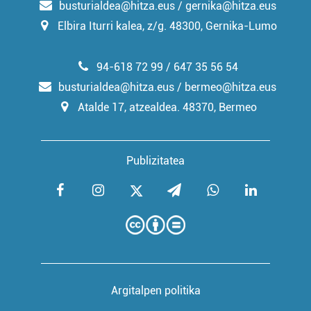
busturialdea@hitza.eus / gernika@hitza.eus
Elbira Iturri kalea, z/g. 48300, Gernika-Lumo
94-618 72 99 / 647 35 56 54
busturialdea@hitza.eus / bermeo@hitza.eus
Atalde 17, atzealdea. 48370, Bermeo
Publizitatea
Argitalpen politika