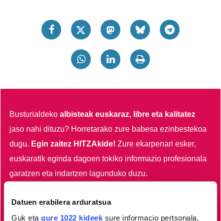
Busturialdeko
albisteak euskaraz, libre eta kalitatez
jaso nahi dituzu?
Horretarako zure babesa ezinbestekoa
dugu.
Egin zaitez HITZAkide!
Zure ekarpenari esker,
euskaratik eginda dagoen tokiko informazio profesionala
garatzen eta indartzen lagunduko duzu.
Egin HITZAkide
Datuen erabilera arduratsua
Guk eta
gure 1022 kideek
sure informacio pertsonala,