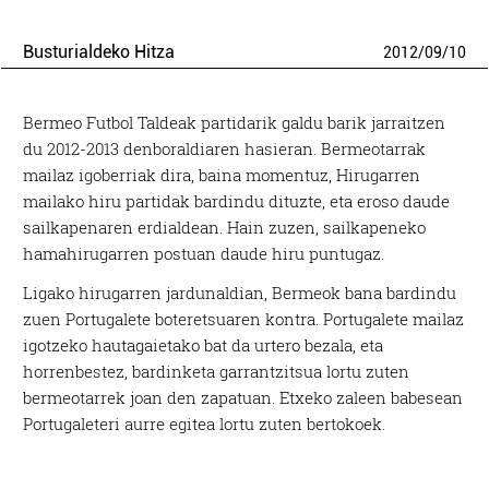
Busturialdeko Hitza
2012
/
09
/
10
Bermeo Futbol Taldeak partidarik galdu barik jarraitzen
du 2012-2013 denboraldiaren hasieran. Bermeotarrak
mailaz igoberriak dira, baina momentuz, Hirugarren
mailako hiru partidak bardindu dituzte, eta eroso daude
sailkapenaren erdialdean. Hain zuzen, sailkapeneko
hamahirugarren postuan daude hiru puntugaz.
Ligako hirugarren jardunaldian, Bermeok bana bardindu
zuen Portugalete boteretsuaren kontra. Portugalete mailaz
igotzeko hautagaietako bat da urtero bezala, eta
horrenbestez, bardinketa garrantzitsua lortu zuten
bermeotarrek joan den zapatuan. Etxeko zaleen babesean
Portugaleteri aurre egitea lortu zuten bertokoek.